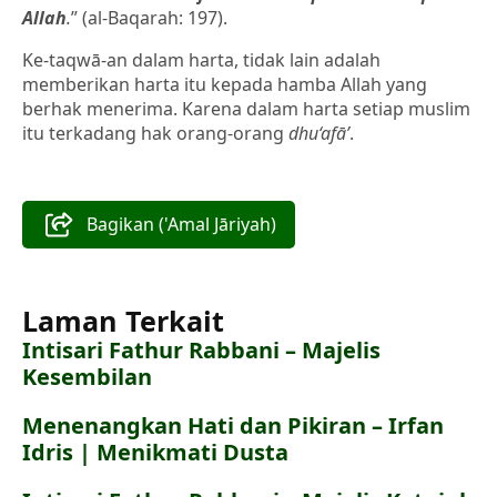
Allah
.
” (al-Baqarah: 197).
Ke-taqwā-an dalam harta, tidak lain adalah
memberikan harta itu kepada hamba Allah yang
berhak menerima. Karena dalam harta setiap muslim
itu terkadang hak orang-orang
dhu‘afā’
.
Bagikan ('Amal Jāriyah)
Laman Terkait
Intisari Fathur Rabbani – Majelis
Kesembilan
Menenangkan Hati dan Pikiran – Irfan
Idris | Menikmati Dusta