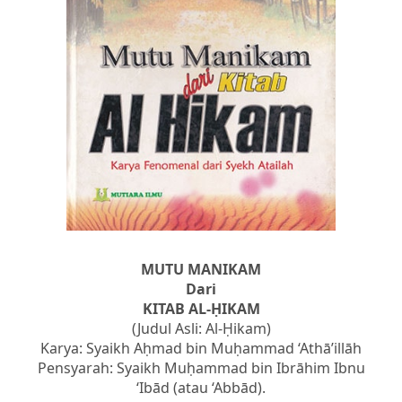
MUTU MANIKAM
Dari
KITAB AL-ḤIKAM
(Judul Asli: Al-Ḥikam)
Karya: Syaikh Aḥmad bin Muḥammad ‘Athā’illāh
Pensyarah: Syaikh Muḥammad bin Ibrāhim Ibnu
‘Ibād (atau ‘Abbād).