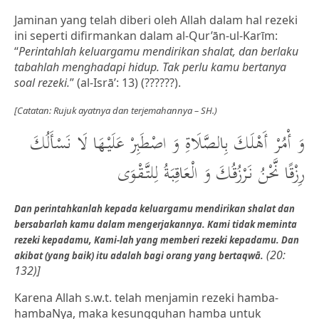
Jaminan yang telah diberi oleh Allah dalam hal rezeki
ini seperti difirmankan dalam al-Qur’ān-ul-Karīm:
“
Perintahlah keluargamu mendirikan shalat, dan berlaku
tabahlah menghadapi hidup. Tak perlu kamu bertanya
soal rezeki.
” (al-Isrā’: 13) (??????).
[Catatan: Rujuk ayatnya dan terjemahannya – SH.)
وَ أْمُرْ أَهْلَكَ بِالصَّلَاةِ وَ اصْطَبِرْ عَلَيْهَا لَا نَسْأَلُكَ
رِزْقًا نَّحْنُ نَرْزُقُكَ وَ الْعَاقِبَةُ لِلتَّقْوَى
Dan perintahkanlah kepada keluargamu mendirikan shalat dan
bersabarlah kamu dalam mengerjakannya. Kami tidak meminta
rezeki kepadamu, Kami-lah yang memberi rezeki kepadamu. Dan
(20:
akibat (yang baik) itu adalah bagi orang yang bertaqwā.
132)]
Karena Allah s.w.t. telah menjamin rezeki hamba-
hambaNya, maka kesungguhan hamba untuk