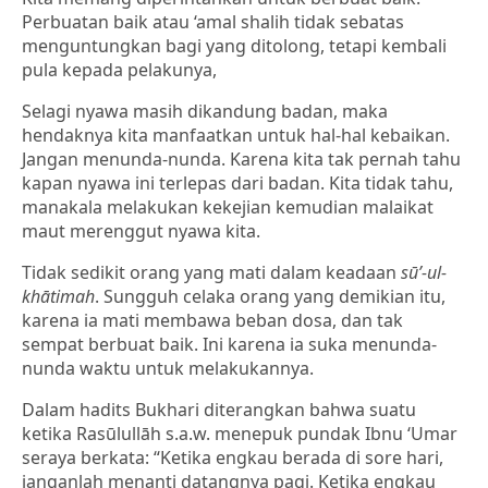
Perbuatan baik atau ‘amal shalih tidak sebatas
menguntungkan bagi yang ditolong, tetapi kembali
pula kepada pelakunya,
Selagi nyawa masih dikandung badan, maka
hendaknya kita manfaatkan untuk hal-hal kebaikan.
Jangan menunda-nunda. Karena kita tak pernah tahu
kapan nyawa ini terlepas dari badan. Kita tidak tahu,
manakala melakukan kekejian kemudian malaikat
maut merenggut nyawa kita.
Tidak sedikit orang yang mati dalam keadaan
sū’-ul-
khātimah
. Sungguh celaka orang yang demikian itu,
karena ia mati membawa beban dosa, dan tak
sempat berbuat baik. Ini karena ia suka menunda-
nunda waktu untuk melakukannya.
Dalam hadits Bukhari diterangkan bahwa suatu
ketika Rasūlullāh s.a.w. menepuk pundak Ibnu ‘Umar
seraya berkata: “Ketika engkau berada di sore hari,
janganlah menanti datangnya pagi. Ketika engkau