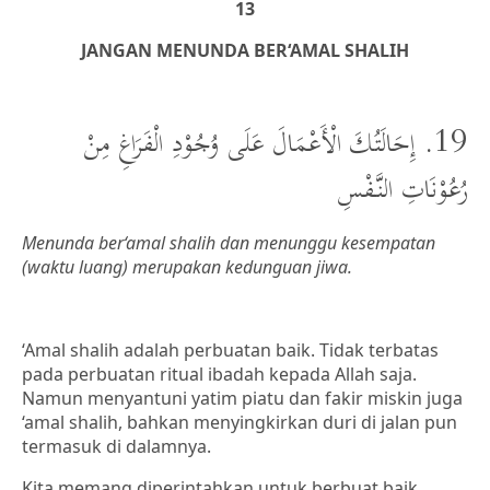
13
JANGAN MENUNDA BER‘AMAL SHALIH
19. إِحَالَتُكَ الْأَعْمَالَ عَلَى وُجُوْدِ الْفَرَاغِ مِنْ
رُعُوْنَاتِ النَّفْسِ
Menunda ber‘amal shalih dan menunggu kesempatan
(waktu luang) merupakan kedunguan jiwa.
‘Amal shalih adalah perbuatan baik. Tidak terbatas
pada perbuatan ritual ibadah kepada Allah saja.
Namun menyantuni yatim piatu dan fakir miskin juga
‘amal shalih, bahkan menyingkirkan duri di jalan pun
termasuk di dalamnya.
Kita memang diperintahkan untuk berbuat baik.