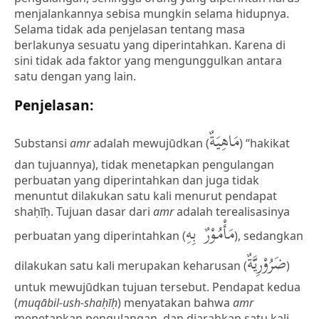
menjalankannya sebisa mungkin selama hidupnya.
Selama tidak ada penjelasan tentang masa
berlakunya sesuatu yang diperintahkan. Karena di
sini tidak ada faktor yang mengunggulkan antara
satu dengan yang lain.
Penjelasan:
مَاهِيَةٌ
Substansi
amr
adalah mewujūdkan (
) “hakikat
dan tujuannya), tidak menetapkan pengulangan
perbuatan yang diperintahkan dan juga tidak
menuntut dilakukan satu kali menurut pendapat
shaḥīḥ. Tujuan dasar dari
amr
adalah terealisasinya
مَأْمُوْرٌ بِهِ
perbuatan yang diperintahkan (
), sedangkan
ضَرُوْرِيَّةٌ
dilakukan satu kali merupakan keharusan (
)
untuk mewujūdkan tujuan tersebut. Pendapat kedua
(
muqābil-ush-shaḥīḥ
) menyatakan bahwa
amr
menetapkan pengulangan, dan diarahkan satu kali