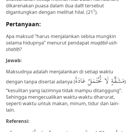
dikarenakan puasa dalam dua dalīl tersebut
1
digantungkan dengan melihat hilal. (21
).
Pertanyaan:
Apa maksud “harus menjalankan sebisa mungkin
selama hidupnya” menurut pendapat
muqābil-ush-
shaḥīḥ
?
Jawab:
Maksudnya adalah menjalankan di setiap waktu
مَشَقَّةٍ لَا تُحْتَمَلُ عَادَةً
dengan tanpa disertai adanya (
)
“kesulitan yang lazimnya tidak mampu ditanggung”.
Sehingga mengecualikan waktu-waktu dharurat,
seperti waktu untuk makan, minum, tidur dan lain-
lain.
Referensi: