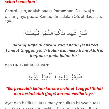
sehari semalam
.”
Contoh lain, adalah puasa Ramadhān. Dalīl wājib
diulanginya puasa Ramadhān adalah QS. al-Baqarah:
185:
فَمَنْ شَهِدَ مِنْكُمُ الشَّهْرَ فَلْيَصُمْهُ.
“
Barang siapa di antara kamu hadir (di negeri
tempat tinggalnya) di bulan itu, maka hendaklah ia
berpuasa pada bulan itu
.”
dan HR. Bukhārī-Muslim:
صُوْمُوْا لِرُؤْيَتِهِ وَ أَفْطِرُوْا لِرُؤْيَتِهِ.
“
Berpuasalah kalian karena melihat tanggal (hilal)
dan berbukalah (juga) karena melihatnya
.
”
Ayat dan hadits di atas menyimpulkan bahwa puasa
dilaksanakan setiap melihat hilal bulan Ramadhān,