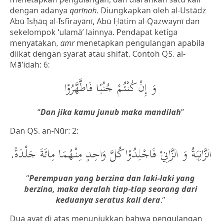
dengan adanya
qarīnah
. Diungkapkan oleh al-Ustādz
Abū Isḥāq al-Isfirayānī, Abū Ḥātim al-Qazwaynī dan
sekelompok ‘ulamā’ lainnya. Pendapat ketiga
menyatakan,
amr
menetapkan pengulangan apabila
diikat dengan syarat atau shifat. Contoh QS. al-
Mā’idah: 6:
وَ إِنْ كُنْتُمْ جُنُبًا فَاطَّهَّرُوْا
“
Dan jika kamu junub maka mandilah
”
Dan QS. an-Nūr: 2:
الزَّانِيَةُ وَ الزَّانِيْ فَاجْلِدُوْا كُلَّ وَاحِدٍ مِنْهُمَا مِائَةَ جَلْدَةً.
“
Perempuan yang berzina dan laki-laki yang
berzina, maka deralah tiap-tiap seorang dari
keduanya seratus kali dera
.”
Dua ayat di atas menunjukkan bahwa pengulangan