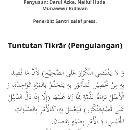
Penyusun: Darul Azka, Nailul Huda,
Munawwir Ridlwan
Penerbit: Santri salaf press.
Tuntutan Tikrār (Pengulangan)
وَ لَا يَقْتَضِي التِّكْرَارَ عَلَى الصَّحِيْحِ) لِأَنَّ مَا قُصِدَ
بِهِ مِنْ تَحْصِيْلِ الْمَأْمُوْرِ بِهِ يَتَحَقَّقُ بِالْمَرَّةِ الْوَاحِدَةِ، وَ
الْأَصْلُ بَرَاءَةُ الذِّمَّةِ مِمَّا زَادَ عَلَيْهَا (إِلَّا إِذَا دَلَّ الدَّلِيْلُ
عَلَى قَصْدِالتِّكْرَارِ) فَيُعْمَلُ بِهِ، كَالْأَمْرِ بِالصَّلَوَاتِ
الْخَمْسِ، وَ الْأَمْرِ بِصَوْمِ رَمَضَانَ.