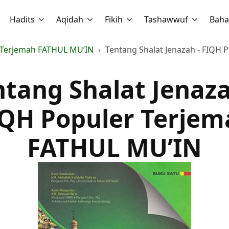
Hadits
Aqidah
Fikih
Tashawwuf
Baha
 Terjemah FATHUL MU’IN
Tentang Shalat Jenazah - FIQH
ntang Shalat Jenaza
IQH Populer Terjem
FATHUL MU’IN