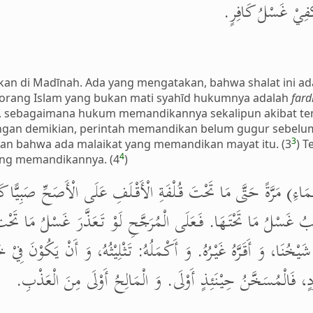
َكْفِيْ غَسْلُ كَافِرٍ
atkan di Madīnah. Ada yang mengatakan, bahwa shalat ini 
 orang Islam yang bukan mati syahīd hukumnya adalah
fard
s, sebagaimana hukum memandikannya sekalipun akibat teng
gan demikian, perintah memandikan belum gugur sebelum
3
ikan bahwa ada malaikat yang memandikan mayat itu. (3
) 
4
ang memandikannya. (4
)
الْمَاءِ) مَرَّةً حَتَّى مَا تَحْتَ قُلْفَةِ الْأَقْلَفِ عَلَى الْأَصَحِّ صَبِيًّا ك
جِبُ غَسْلُ مَا تَحْتَهَا. فَعَلَى الْمُرَجَّحِ لَوْ تَعَذَّرَ غَسْلُ مَا تَحْتَ الْ
هُ شَيْخُنَا، وَ أَقَرَّهُ غَيْرُهُ. وَ أَكْمَلُهُ: تَثْلِيْثُهُ، وَ أَنْ يَكُوْنَ فِ
بَرْدٍ، فَالْمُسَخَّنُ حِيْنَئِذٍ أَوْلَى. وَ الْمَالِحُ أَوْلَى مِنَ الْعَذْبِ