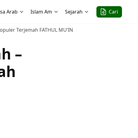
sa Arab
Islam Am
Sejarah
Cari
 Populer Terjemah FATHUL MU’IN
h –
ah