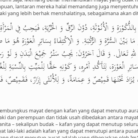
empuan, lantaran mereka halal memandang juga menyentuhny
aki yang lebih berhak menshalatinya, sebagaimana akan di
ِالذُّكُوْرَةِ وَ الْأُنُوْثَةِ، دُوْنَ الرِّقِّ وَ الْحُرِّيَةِ، فَيَجِبُ فِي الْمَرْأَة
مَا بَيْنَ السُّرَّةِ وَ الرُّكْبَةِ. وَ الْاِكْتِفَاءُ بِسَاتِرِ الْعَوْرَةِ هُوَ مَا ص
ٌّ للهِ تَعَالَى. وَ قَالَ آخَرُوْنَ: يَجِبُ سَتْرُ جَمِيْعَ الْبَدَنِ وَ لَوْ رَجُل
ِرِ الْعَوْرَةِ، لِتَأَكُّدِ أَمْرِهِ، وَ كَوْنِهِ حَقًّا لِلْمَيِّتِ بِالنِّسْبَةِ لِلْغُ
نْ يُزَادَ تَحْتَهَا قَمِيْصٌ وَ عِمَامَةٌ، وَ لِلْأُنْثَى إِزَارٌ، فَقَمِيْصٌ، ف
mbungkus mayat dengan kafan yang dapat menutup aura
laki dan perempuan dan tidak usah dibedakan antara may
wanita – sekalipun budak – kafan yang dapat menutup selur
at laki-laki adalah kafan yang dapat menutupi antara pusa
yang dapat menutup aurat adalah yang dibenarkan oleh I