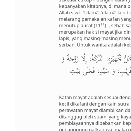
kebanyakan kitabnya, di mana b
Allah s.w.t. ‘Ulamā’-‘ulamā’ lai
melarang pemakaian kafan yang
11
menutup aurat (11
) -, sebab 
merupakan hak si mayat jika din
lapis, yang masing-masing menu
serban. Untuk wanita adalah keb
ُ تَجْهِيْزِهِ: التَّرْكَةُ، إِلَّا زَوْجَةٌ وَ
ْ قَرِيْبٍ، وَ سَيِّدٍ، فَعَلَى بَيْتِ
Kafan mayat adalah sesuai denga
kecil dikafani dengan kain sut
perawatan mayat diambilkan dari
ditanggug oleh suami yang kaya
pembiayaannya dibebankan kepad
penanggung nafkahnya, maka pem