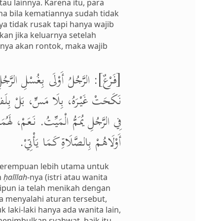
au lainnya. Karena itu, para
a bila kematiannya sudah tidak
a tidak rusak tapi hanya wajib
an jika keluarnya setelah
lnya akan rontok, maka wajib
فَرْعٌ]: الرَّجُلُ أَوْلَى بِغُسْلِ الرَّجُلِ،
نَكَحَتْ غَيْرَهُ، بِلَا مَسٍّ، بَلْ بِلَفِّ خ
فِي الرَّجُلِ يُمَمُّ الْمَيِّتُ. نَعَمْ، لَهُ
أَوْلَاهُمْ بِالصَّلَاةِ كَمَا يَأْتِيْ.
n perempuan lebih utama untuk
n
ḥalīlah
-nya (istri atau wanita
ipun ia telah menikah dengan
ka menyalahi aturan tersebut,
k laki-laki hanya ada wanita lain,
nimbulkan syahwat, baik itu