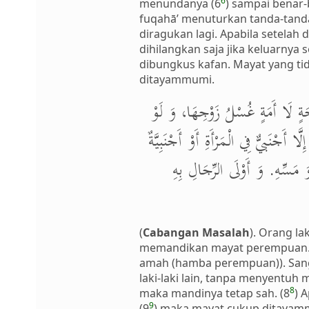
6
menundanya (6
) sampai benar-
fuqahā’ menuturkan tanda-tanda
diragukan lagi. Apabila setelah
dihilangkan saja jika keluarnya
dibungkus kafan. Mayat yang tid
ditayammumi.
[جَةٍ لَا أَمَةٍ غُسْلُ زَوْجِهَا، وَ لَوْ
ْنَبيٌّ فِي الْمَرْأَةِ أَوْ أَجْنَبِيَّةٌ
 مَسِّهِ. وَ أَوْلَى الرِّجَالِ بِهِ
(
Cabangan Masalah
). Orang l
memandikan mayat perempuan. 
amah (hamba perempuan)). Sang 
laki-laki lain, tanpa menyentuh 
8
maka mandinya tetap sah. (8
) 
9
(9
) maka mayat cukup ditayam