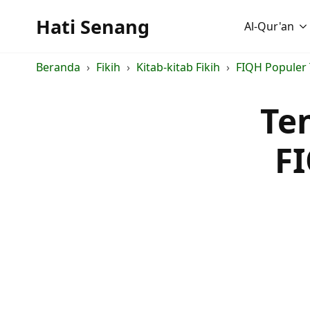
Hati Senang
Al-Qur'an
Beranda
Fikih
Kitab-kitab Fikih
FIQH Populer
Te
F