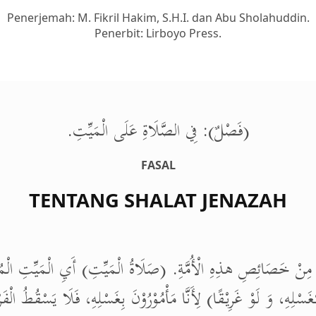
Penerjemah: M. Fikril Hakim, S.H.I. dan Abu Sholahuddin.
Penerbit: Lirboyo Press.
(فَصْلٌ): فِي الصَّلَاةِ عَلَى الْمَيِّتِ.
FASAL
TENTANG SHALAT JENAZAH
 مِنْ خَصَائِصِ هذِهِ الْأُمَّةِ. (صَلَاةُ الْمَيِّتِ) أَيِ الْمَيِّتِ الْمُ
سْلِهِ، وَ لَوْ غَرِيْقًا) لِأَنَّا مَأْمُوْرُوْنَ بِغَسْلِهِ، فَلَا يَسْقُطُ الْفَرْ