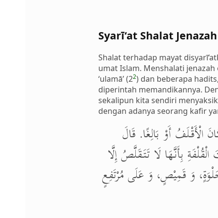
Syarī‘at Shalat Jenazah
Shalat terhadap mayat disyarī‘
umat Islam. Menshalati jenazah
2
‘ulamā’ (2
) dan beberapa hadit
diperintah memandikannya. Den
sekalipun kita sendiri menyaks
dengan adanya seorang kafir y
َانَ الْأَقْلَفُ أَوْ بَالِغًا. قَالَ
قُلْفَةِ بِأَنَّهَا لَا تَتَقَلَّصُ إِلَّا
يْ خَلْوَةٍ، وَ قَمِيْصٍ، وَ عَلَى مُرْتَفِعٍ