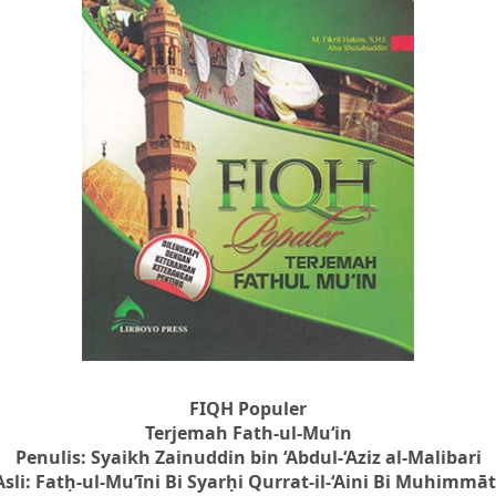
FIQH Populer
Terjemah Fath-ul-Mu‘in
Penulis: Syaikh Zainuddin bin ‘Abdul-‘Aziz al-Malibari
Asli: Fatḥ-ul-Mu’īni Bi Syarḥi Qurrat-il-‘Aini Bi Muhimmāt