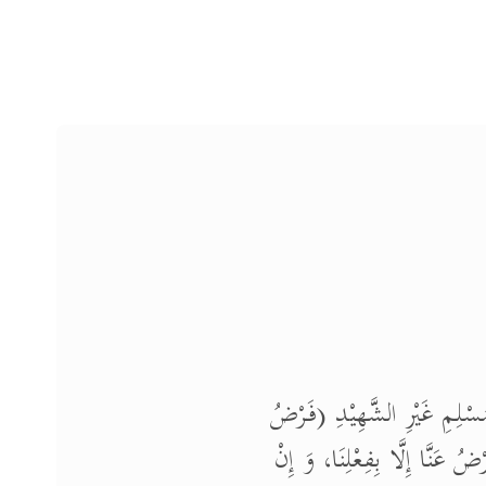
سْلِمِ غَيْرِ الشَّهِيْدِ (فَرْضُ
ضُ عَنَّا إِلَّا بِفِعْلِنَا، وَ إِنْ