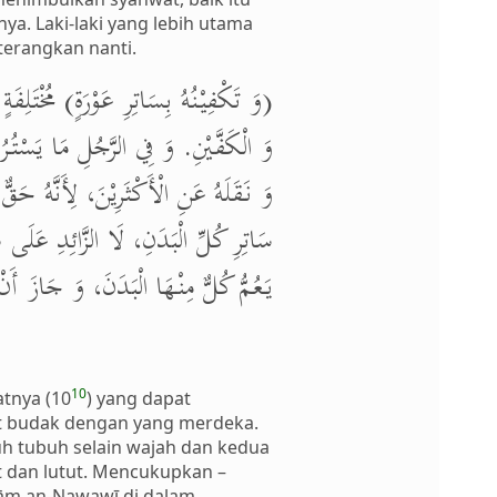
a. Laki-laki yang lebih utama
terangkan nanti.
وَ تَكْفِيْنُهُ بِسَاتِرِ عَوْرَةٍ) مُخْتَلِفَةٍ ب
وَ الْكَفَّيْنِ. وَ فِي الرَّجُلِ مَا يَسْتُرُ ،
وَ نَقَلَهُ عَنِ الْأَكْثَرِيْنَ، لِأَنَّهُ حَق
سَاتِرِ كُلِّ الْبَدَنِ، لَا الزَّائِدِ عَلَى سَات
يَعُمُّ كُلٌّ مِنْهَا الْبَدَنَ، وَ جَازَ أَ.
10
tnya (10
) yang dapat
at budak dengan yang merdeka.
uh tubuh selain wajah dan kedua
t dan lutut. Mencukupkan –
mām an-Nawawī di dalam