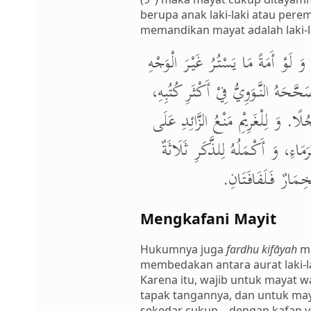
berupa anak laki-laki atau per
memandikan mayat adalah laki-l
(ِ وَ لَوْ أَمَةً مَا يَسْتُرُ غَيْرَ الْوَجْهِ
َحَّحَهُ النَّوَوِيُّ فِيْ أَكْثَرِ كُتُبِهِ
ًا. وَ لِلْغَرِيْمِ مَنْعُ الزَّائِدِ عَلَى
رَمَاءِ، وَ أَكْمَلُهُ لِلذَّكَرِ ثَلَاثَةٌ
َخِمَارٌ فَلَفَافَتَانِ
Meng
k
afani Mayit
Hukumnya juga
fardhu kifāyah
me
membedakan antara aurat laki-
Karena itu, wajib untuk mayat 
tapak tangannya, dan untuk may
sekedar cukup – dengan kafan 