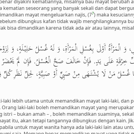
benar diyakini kematiannya, misalnya bau mayat berubah at
 kematian seseorang yang banyak sekali dan dapat bergun
7
 dimandikan mayat mengeluarkan najis, (7
) maka kesucianny
 sebelum dibungkus kafan tidak wajib menghilangkannya buk
ak bisa dimandikan karena tidak ada air atau lainnya, misa
 وَ الْمَرْأَةُ أَوْلَى بِغُسْلِ الْمَرْأَةِ، وَ لَهُ غُسْلُ حَلِيْلَةٍ، وَ لِزَوْ
ِرْقَةٍ عَلَى يَدٍ. فَإِنْ خَالَفَ صَحَّ الْغُسْلُ. فَإِن لَمْ يَحْضَرْ إِلَّا أَج
مَا غُسْلُ مَنْ لَا يُشْتَهَى مِنْ صَبِيٍّ أَوْ صَبِيَّةٍ، لِحِلِّ نَظَرِ كُلٍّ وَ
aki-laki lebih utama untuk memandikan mayat laki-laki, da
Orang laki-laki boleh memandikan mayat yang merupaka
istri – bukan amah – , boleh memandikan suaminya, sekal
mayat itu, akan tetapi tangannya dibungkus dengan kain. Ji
Apabila untuk mayat wanita hanya ada laki-laki lain atau untu
mumi saja. Memang benar memandikan mayat yang tidak me