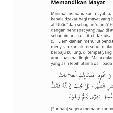
Memandikan Mayat
Minimal memandikan mayat itu b
kepala dzakar bagi mayat yang
al-‘Ubādī dan sebagian ‘ulamā’
dengan pendapat yang
rājiḥ
di a
sebagaimana kulit itu tidak bi
5
(5
) Demikianlah menurut penda
menyiramkan air tersebut diula
berbaju kurung, di tempat yang 
atau suasana dingin. Maka dala
yang asin lebih utama dari pada
ٍ وَ نَحْوِهِ. فَذِكْرِهُمُ الْعَلَامَاتُ
ُضِ الطُّهْرَ، بَلْ تَجِبُ إِزَالَتُهُ فَقَطْ
 غُسِلَ تَهَرَّى يُمِمُّ وُجُوْبًا
(Sunnah) segera memandikannya.