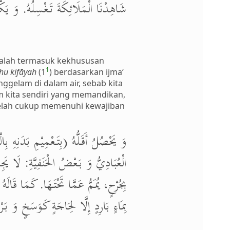
شَاهِدْنَا الْمَلَائِكَةَ تَغْسِلُهُ. وَ ي.
adalah termasuk kekhususan
1
hu kifāyah
(1
) berdasarkan ijma‘
gelam di dalam air, sebab kita
 kita sendiri yang memandikan,
Telah cukup memenuhi kewajiban
وَ يَحْصُلُ أَقَلُّهُ (بِتَعْمِيْمِ بَدَنِهِ بِ
الْعُبَادِيُّ وَ بَعْضُ الْحَنَفِيَّةِ: لَا يَ
بِجُرْحٍ، يُمَمُّ عَمَّا تَحْتَهَا. كَمَا قَالَ
بِمَاءٍ بَارِدٍ إِلَّا لِحَاجَةٍ كَوَسَخٍ وَ .