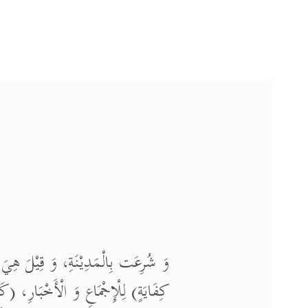
وَ شُرِعَت بِالْمَدِيْنَةِ، وَ قِيْلَ هِيَ
كِفَايَةٍ) لِلْإِجْمَاعِ وَ الْأَخْبَارِ، (كَغَ