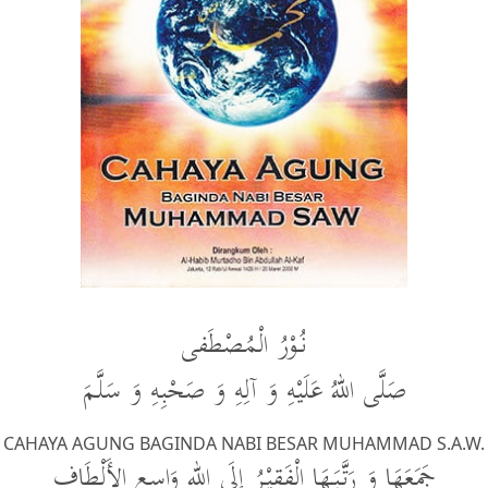
نُوْرُ الْمُصْطَفى
صَلَّى اللهُ عَلَيْهِ وَ آلِهِ وَ صَحْبِهِ وَ سَلَّمَ
CAHAYA AGUNG BAGINDA NABI BESAR MUHAMMAD S.A.W.
جَمَعَهَا وَ رَتَّبَهَا الْفَقِيْرُ إِلَى اللهِ وَاسِعِ الأَلْطَافِ