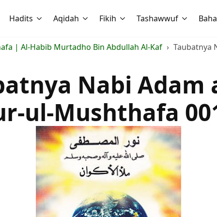
Hadits
Aqidah
Fikih
Tashawwuf
Baha
afa | Al-Habib Murtadho Bin Abdullah Al-Kaf
Taubatnya N
atnya Nabi Adam a
r-ul-Mushthafa 00