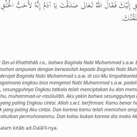
إِلَيْكَ فَقَالَ اللهُ تَعَالى صَدَقْتَ يَا آدَمُ إِنَّهُ لأَحَبُّ الْخَلْقِ إِلَيّ
َلَقْتُكَ
ar Ibn-ul-Khaththāb r.a., bahwa Baginda Nabi Muhammad s.a.w.
memohon ampunan dengan berwasilah kepada Baginda Nabi Muha
derajat Baginda Nabi Muhammad s.a.w. di sisi-Mu limpahkanl
, bagaimana engkau bisa mengenal Nabi Muhammad s.a.w. pada
, sesungguhnya Engkau tatkala telah menciptakan ku dan member
illallāhu, muhammad-ur-rasūlullāh. Aku yakin bahwa sesungguhn
ang paling Engkau cintai. Allah s.w.t. berfirman: Kamu benar 
 yang paling Aku cintai. Dan karena kamu telah memohon am
kabulkan permohonanmu. Dan kalau bukan karena dia maka Ak
alam kitāb ad-Dalā’il-nya.