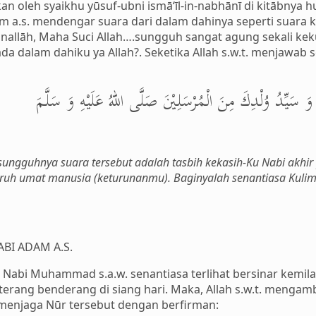
oleh syaikhu yūsuf-ubni ismā‘īl-in-nabhānī di kitābnya hujja
a.s. mendengar suara dari dalam dahinya seperti suara k
ānallāh, Maha Suci Allah….sungguh sangat agung sekali ke
da dalam dahiku ya Allah?. Seketika Allah s.w.t. menjawab 
َ وَ سَيِّدُ وُلْدِكَ مِنَ الْمُرْسَلِيْنَ صَلَّى اللهُ عَلَيْهِ وَ سَلَّمَ
sungguhnya suara tersebut adalah tasbih kekasih-Ku Nabi akhir 
uruh umat manusia (keturunanmu). Baginyalah senantiasa Kul
ABI ADAM A.S.
abi Muhammad s.a.w. senantiasa terlihat bersinar kemila
terang benderang di siang hari. Maka, Allah s.w.t. mengam
 menjaga Nūr tersebut dengan berfirman: