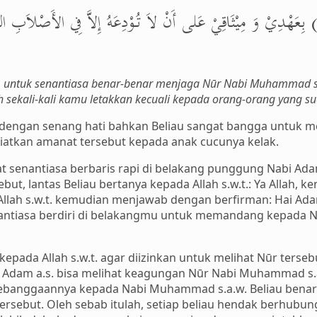
ِّ) بِعَهْدِيْ وَ مِيْثَاقِيْ عَلى أَنْ لاَ تُوْدِعَهُ إِلاَّ فِي الأَصْلاَبِ الطّ
u) untuk senantiasa benar-benar menjaga Nūr Nabi Muhammad s.
 sekali-kali kamu letakkan kecuali kepada orang-orang yang su
dengan senang hati bahkan Beliau sangat bangga untuk m
tkan amanat tersebut kepada anak cucunya kelak.
 senantiasa berbaris rapi di belakang punggung Nabi Ada
ut, lantas Beliau bertanya kepada Allah s.w.t.: Ya Allah, k
. Allah s.w.t. kemudian menjawab dengan berfirman: Hai A
nantiasa berdiri di belakangmu untuk memandang kepada N
ada Allah s.w.t. agar diizinkan untuk melihat Nūr tersebut
Adam a.s. bisa melihat keagungan Nūr Nabi Muhammad s.
ebanggaannya kepada Nabi Muhammad s.a.w. Beliau benar
rsebut. Oleh sebab itulah, setiap beliau hendak berhubung