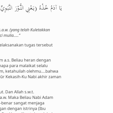
يَا آدَمُ خُذْهُ (يَعْنِي النُّوْرَ النَّبَوِي
a.w. (yang telah Kuletakkan
ci mulia…..”
elaksanakan tugas tersebut
m a.s. Beliau heran dengan
enapa para malaikat selalu
dam, ketahuilah olehmu….bahwa
ūr Kekasih-Ku Nabi akhir zaman
. Dan Allah s.w.t.
a.w. Maka Beliau Nabi Adam
-benar sangat menjaga
an dengan istrinya (Ibu