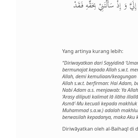
َ وَ إِذْ سَأَلْتَنِيْ بِحَقِّهِ فَقَدْ
Yang artinya kurang lebih:
“Diriwayatkan dari Sayyidinā ‘Um
bermunajat kepada Allah s.w.t. 
Allah, demi kemuliaan/keagungan 
Allah s.w.t. berfirman: Hai Adam
Nabi Adam a.s. menjawab: Ya Allah
‘Arasy diliputi kalimat lā ilāha 
Asmā’-Mu kecuali kepada makhluk y
Muhammad s.a.w.) adalah makhluk
berwasilah kepadanya, maka Aku 
Diriwāyatkan oleh al-Baihaqī di d