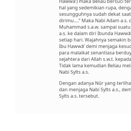
Hawwā’) maka Beliau bersuci t
hal yang sedemikian rupa, deng
sesungguhnya sudah dekat saat
dirimu….” Maka Nabi Adam a.s.
Muhammad s.a.w. sampai suatu h
a.s. ke dalam diri Ibunda Haww
setiap hari. Wajahnya semakin b
Ibu Hawwā’ demi menjaga kesuc
para malaikat senantiasa berd
sejahtera dari Allah s.w.t. ke
Tidak lama kemudian Beliau mela
Nabi Syīts a.s.
Dengan adanya Nūr yang terlihat
dan menjaga Nabi Syīts a.s., 
Syīts a.s. tersebut.