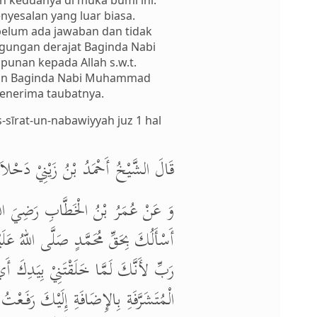
n keduanya di muka bumi ini.
yesalan yang luar biasa.
belum ada jawaban dan tidak
agungan derajat Baginda Nabi
punan kepada Allah s.w.t.
iaan Baginda Nabi Muhammad
menerima taubatnya.
sīrat-un-nabawiyyah juz 1 hal
قَالَ الشَّيْخُ أَحْمَدُ بْنُ زَيْنِيْ دَحْلاَنُ:
وَ عَنْ عُمَرُ بْنُ الْخَطَّابِ رَضِيَ اللهُ 
أَسْأَلُكَ بِحَقِّ مُحَمَّدٍ صَلَّى اللهُ عَلَ
رَبِّ لأَنَّكَ لَمَّا خَلَقْتَنِيْ بِيَدِكَ أ
الْمُتَشَرَّفَةِ بِالإِضَافَةِ إِلَيْكَ رَفَعْت