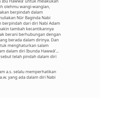
n Ibu Hawwā’ untuk melakukan
lah olehmu wangi-wangian,
 akan berpindah dalam
muliakan Nūr Baginda Nabi
 berpindah dari diri Nabi Adam
emakin tambah kecantikannya
 tidak berani berhubungan dengan
ng berada dalam dirinya. Dan
untuk menghaturkan salam
yam dalam diri Ibunda Hawwā’…
rsebut telah pindah dalam diri
dam a.s. selalu memperhatikan
w. yang ada dalam diri Nabi