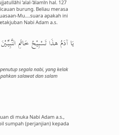
tullāhi ‘alal-‘ālamīn hal. 127
icauan burung. Beliau merasa
kuasaan-Mu….suara apakah ini
setakjuban Nabi Adam a.s.
يَا آدَمُ هذَا تَسْبِيْحُ خَاتَمِ النَّبِيِّيْن
penutup segala nabi, yang kelak
impahkan salawat dan salam
uan di muka Nabi Adam a.s.,
bil sumpah (perjanjian) kepada