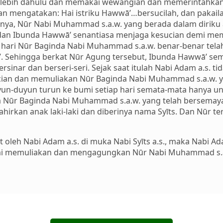
erlebih dahulu dan memakai wewangian dan memerintahka
an mengatakan: Hai istriku Hawwā’…bersucilah, dan pakai
nya, Nūr Nabi Muhammad s.a.w. yang berada dalam diriku
 dan Ibunda Hawwā’ senantiasa menjaga kesucian demi me
ari Nūr Baginda Nabi Muhammad s.a.w. benar-benar telah
ā’. Sehingga berkat Nūr Agung tersebut, Ibunda Hawwā’ s
ersinar dan berseri-seri. Sejak saat itulah Nabi Adam a.s.
ian dan memuliakan Nūr Baginda Nabi Muhammad s.a.w. ya
uyun-duyun turun ke bumi setiap hari semata-mata hanya 
pada Nūr Baginda Nabi Muhammad s.a.w. yang telah bersema
hirkan anak laki-laki dan diberinya nama Syīts. Dan Nūr te
 oleh Nabi Adam a.s. di muka Nabi Syīts a.s., maka Nabi A
demi memuliakan dan mengagungkan Nūr Nabi Muhammad s.a.