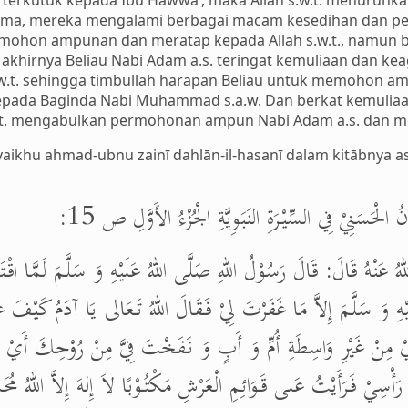
 terkutuk kepada Ibu Hawwā’, maka Allah s.w.t. menurunka
ama, mereka mengalami berbagai macam kesedihan dan pen
emohon ampunan dan meratap kepada Allah s.w.t., namun 
 akhirnya Beliau Nabi Adam a.s. teringat kemuliaan dan ke
.w.t. sehingga timbullah harapan Beliau untuk memohon am
kepada Baginda Nabi Muhammad s.a.w. Dan berkat kemul
 s.w.t. mengabulkan permohonan ampun Nabi Adam a.s. dan 
ikhu ahmad-ubnu zainī dahlān-il-hasanī dalam kitābnya as-
 الْحَسَنِيْ فِي السِّيْرَةِ النَبَوِيَّةِ الْجُزْءُ الأَوَّلِ ص 15
عَنْهُ قَالَ: قَالَ رَسُوْلُ اللهِ صَلَّى اللهُ عَلَيْهِ وَ سَلَّمَ لَمَّا اقْتَر
يْهِ وَ سَلَّمَ إِلاَّ مَا غَفَرْتَ لِيْ فَقَالَ اللهُ تَعَالى يَا آدَمُ كَيْفَ عَر
َيْ مِنْ غَيْرِ وَاسِطَةِ أُمِّ وَ أَبٍ وَ نَفَخْتَ فِيَّ مِنْ رُوْحِكَ أَيْ مِنَ
ُ رَأْسِيْ فَرَأَيْتُ عَلى قَوَائِمِ الْعَرْشِ مَكْتُوْبًا لاَ إِلهَ إِلاَّ اللهُ مُح