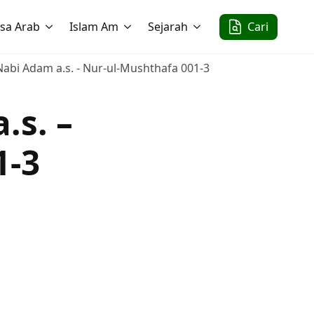
sa Arab
Islam Am
Sejarah
Cari
abi Adam a.s. - Nur-ul-Mushthafa 001-3
.s. –
1-3