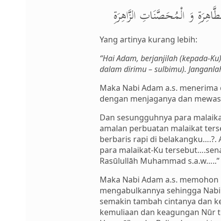
َاهِرَةِ وَ الْمُحَصَّنَاتِ الزَّاهِرَةِ
Yang artinya kurang lebih:
“Hai Adam, berjanjilah (kepada-K
dalam dirimu – sulbimu). Janganlah
Maka Nabi Adam a.s. menerima 
dengan menjaganya dan mewasia
Dan sesungguhnya para malaikat
amalan perbuatan malaikat terseb
berbaris rapi di belakangku….?
para malaikat-Ku tersebut….se
Rasūlullāh Muhammad s.a.w…..”
Maka Nabi Adam a.s. memohon kep
mengabulkannya sehingga Nabi 
semakin tambah cintanya dan k
kemuliaan dan keagungan Nūr te