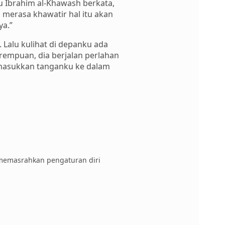
u Ibrahim al-Khawash berkata,
merasa khawatir hal itu akan
ya.”
 Lalu kulihat di depanku ada
rempuan, dia berjalan perlahan
memasukkan tanganku ke dalam
 memasrahkan pengaturan diri