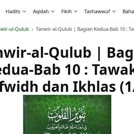
Hadits
Aqidah
Fikih
Tashawwuf
Baha
wir-ul-Qulub
Tanwir-al-Qulub | Bagian Kedua-Bab 10 : Ta
nwir-al-Qulub | Bag
dua-Bab 10 : Tawa
fwidh dan Ikhlas (1