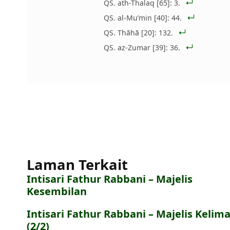
QS. ath-Thalaq [65]: 3.
QS. al-Mu’min [40]: 44.
QS. Thāhā [20]: 132.
QS. az-Zumar [39]: 36.
Laman Terkait
Intisari Fathur Rabbani – Majelis
Kesembilan
Intisari Fathur Rabbani – Majelis Kelim
(2/2)