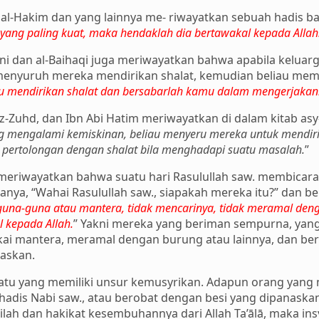
, al-Hakim dan yang lainnya me- riwayatkan sebuah hadis b
yang paling kuat, maka hendaklah dia bertawakal kepada Allah
ani dan al-Baihaqi juga meriwayatkan bahwa apabila keluar
menyuruh mereka mendirikan shalat, kemudian beliau memb
u mendirikan shalat dan bersabarlah kamu dalam mengerjakan
-Zuhd, dan Ibn Abi Hatim meriwayatkan di dalam kitab asy-
g mengalami kemiskinan, beliau menyeru mereka untuk mendirika
 pertolongan dengan shalat bila menghadapi suatu masalah.
”
 meriwayatkan bahwa suatu hari Rasulullah saw. membica
itanya, “Wahai Rasulullah saw., siapakah mereka itu?” dan b
una-guna atau mantera, tidak mencarinya, tidak meramal deng
 kepada Allah.
” Yakni mereka yang beriman sempurna, yang 
akai mantera, meramal dengan burung atau lainnya, dan be
askan.
uatu yang memiliki unsur kemusyrikan. Adapun orang yan
hadis Nabi saw., atau berobat dengan besi yang dipanask
ah dan hakikat kesembuhannya dari Allah Ta’ālā, maka insy