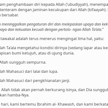
am penghambaan diri kepada Allah (‘ubudiyyah), menempa
enteram dengan jaminan kecukupan dari Allah (kifaayah). Bi
a bersabar.
ah meninggalkan pengaturan diri dan melepaskan upaya dan k
aya dan kekuatan kecuali dengan pertolo- ngan Allah Ta’ala.
”
awakal adalah terus menerus mengingat lima hal, yaitu:
lah Ta’ala mengetahui kondisi dirinya (sedang lapar atau k
pisan bumi ketujuh, atau di ujung dunia.
 Allah sungguh sempurna.
ah Mahasuci dari lalai dan lupa.
lah Mahasuci dari pengkhianatan janji.
a) Allah tidak akan pernah berkurang isinya, dan Dia sun
akan hamba-Nya.
 hari, kami bertemu Ibrahim al- Khawash, dan kami berkata