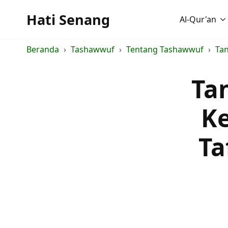
Hati Senang
Al-Qur'an
Beranda
Tashawwuf
Tentang Tashawwuf
Tan
Ta
Ke
Ta