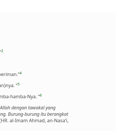
2
”
4
beriman.”
5
n)nya. “
6
amba-hamba-Nya. “
 Allah dengan tawakal yang
ng. Burung-burung itu berangkat
 (HR. al-Imam Ahmad, an-Nasa’i,