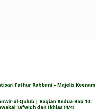
ntisari Fathur Rabbani – Majelis Keenam
anwir-al-Qulub | Bagian Kedua-Bab 10 :
awakal Tafwidh dan Ikhlas (4/4)