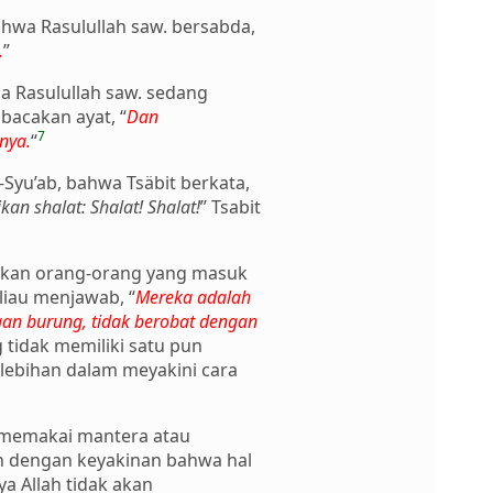
ahwa Rasulullah saw. bersabda,
.
”
ga Rasulullah saw. sedang
acakan ayat, “
Dan
7
nya.
“
Syu’ab, bahwa Tsäbit berkata,
n shalat: Shalat! Shalat!
” Tsabit
rakan orang-orang yang masuk
eliau menjawab, “
Mereka adalah
an burung, tidak berobat dengan
tidak memiliki satu pun
rlebihan dalam meyakini cara
g memakai mantera atau
an dengan keyakinan bahwa hal
a Allah tidak akan