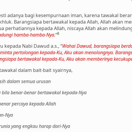
ti adanya bagi kesempurnaan iman, karena tawakal berart
luk. Barangsiapa bertawakal kepada Allah, Allah akan m
erhatiannya kepada Allah, niscaya Allah akan melindungin
8
indungi hamba-hamba-Nya.
“
u kepada Nabi Dawud a.s., “
Wahai Dawud, barangsiapa berdo
inta pertolongan kepada-Ku, Aku akan menolongnya. Barang
gsiapa bertawakal kepada-Ku, Aku akan memberinya kecukup
wakal dalam bait-bait syairnya,
sih dalam semua urusan
 bila benar-benar bertawakal kepada-Nya
benar percaya kepada Allah
an-Nya
unia yang engkau harap dari-Nya