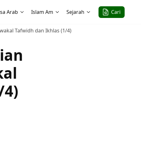
sa Arab
Islam Am
Sejarah
Cari
wakal Tafwidh dan Ikhlas (1/4)
ian
kal
/4)