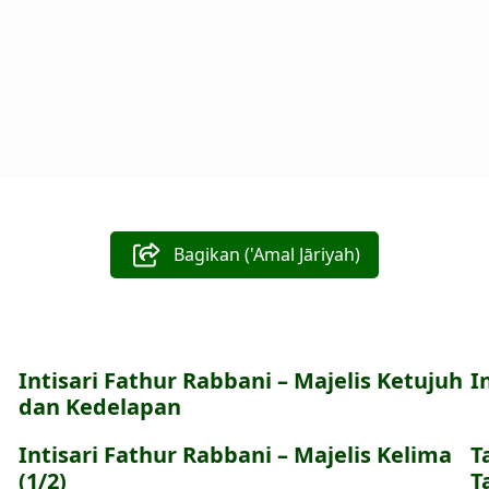
Bagikan ('Amal Jāriyah)
Intisari Fathur Rabbani – Majelis Ketujuh
I
dan Kedelapan
a
Intisari Fathur Rabbani – Majelis Kelima
T
(1/2)
T