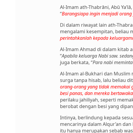
Al-Imam ath-Thabrāni, Abū Ya’lā
“
Barangsiapa ingin menjadi orang 
Di dalam riwayat lain ath-Thabr
mengalami kesempitan, beliau 
perintahkanlah kepada keluargam
Al-Imam Ahmad di dalam kitab az
“
Apabila keluarga Nabi saw. sedan
juga berkata, “
Para nabi meminta
Al-Imam al-Bukhari dan Muslim
surga tanpa hisab, lalu beliau d
orang-orang yang tidak memakai g
besi panas, dan mereka bertawakal
perilaku jahiliyah, seperti mem
berobat dengan besi yang dipan
Intinya, berlindung kepada ses
mencarinya dalam Alqur’an dan 
itu hanya merupakan sebab wasil