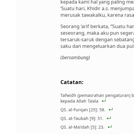
kepada kami hal yang paling me
‘Suatu hari, Khidir a.s. menju
merusak tawakalku, karena rasa
Seorang ‘arif berkata, “Suatu h
seseorang, maka aku pun segera
tersaruk-saruk dengan sebatang
saku dan mengeluarkan dua pulu
(bersambung)
Catatan:
Tafwidh (pemasrahan pengaturan) b
kepada Allah Ta’ala
QS. al-Furqan [25]: 58.
QS. at-Taubah [9]: 51.
QS. al-Ma’idah [5]: 23.