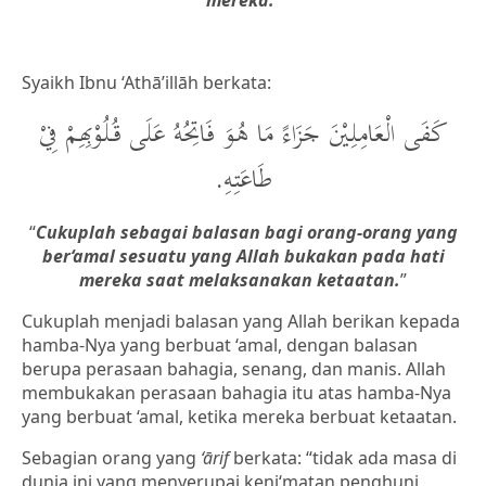
mereka.
”
Syaikh Ibnu ‘Athā’illāh berkata:
كَفَى الْعَامِلِيْنَ جَزَاءً مَا هُوَ فَاتِحُهُ عَلَى قُلُوْبِهِمْ فِيْ
طَاعَتِهِ.
“
Cukuplah sebagai balasan bagi orang-orang yang
ber‘amal sesuatu yang Allah bukakan pada hati
mereka saat melaksanakan ketaatan.
”
Cukuplah menjadi balasan yang Allah berikan kepada
hamba-Nya yang berbuat ‘amal, dengan balasan
berupa perasaan bahagia, senang, dan manis. Allah
membukakan perasaan bahagia itu atas hamba-Nya
yang berbuat ‘amal, ketika mereka berbuat ketaatan.
Sebagian orang yang
‘ārif
berkata: “tidak ada masa di
dunia ini yang menyerupai keni‘matan penghuni