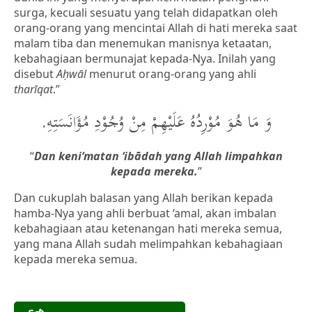
surga, kecuali sesuatu yang telah didapatkan oleh
orang-orang yang mencintai Allah di hati mereka saat
malam tiba dan menemukan manisnya ketaatan,
kebahagiaan bermunajat kepada-Nya. Inilah yang
disebut
Aḥwāl
menurut orang-orang yang ahli
tharīqat
.”
وَ مَا هُوَ مُوْرِدُهُ عَلَيْهِمْ مِنْ وُجُوْدِ مُؤَانَسَتِهِ.
“
Dan keni‘matan ‘ibādah yang Allah limpahkan
kepada mereka.
”
Dan cukuplah balasan yang Allah berikan kepada
hamba-Nya yang ahli berbuat ‘amal, akan imbalan
kebahagiaan atau ketenangan hati mereka semua,
yang mana Allah sudah melimpahkan kebahagiaan
kepada mereka semua.