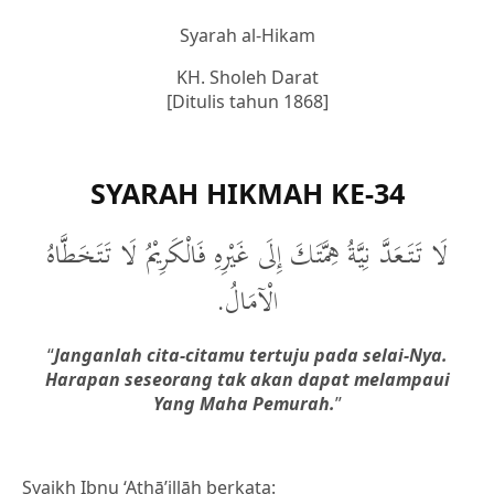
Syarah al-Hikam
KH. Sholeh Darat
[Ditulis tahun 1868]
SYARAH HIKMAH KE-34
لَا تَتَعَدَّ نِيَّةُ هِمَّتَكَ إِلَى غَيْرِهِ فَالْكَرِيْمُ لَا تَتَخَطَّاهُ
الْآمَالُ.
“
Janganlah cita-citamu tertuju pada selai-Nya.
Harapan seseorang tak akan dapat melampaui
Yang Maha Pemurah.
”
Syaikh Ibnu ‘Athā’illāh berkata: