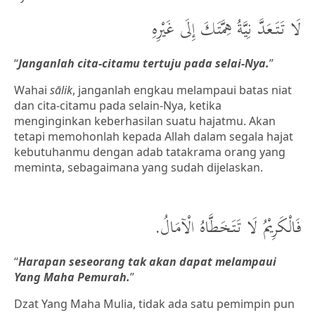
لَا تَتَعَدَّ نِيَّةُ هِمَّتَكَ إِلَى غَيْرِهِ
“
Janganlah cita-citamu tertuju pada selai-Nya.
”
Wahai
sālik
, janganlah engkau melampaui batas niat
dan cita-citamu pada selain-Nya, ketika
menginginkan keberhasilan suatu hajatmu. Akan
tetapi memohonlah kepada Allah dalam segala hajat
kebutuhanmu dengan adab tatakrama orang yang
meminta, sebagaimana yang sudah dijelaskan.
فَالْكَرِيْمُ لَا تَتَخَطَّاهُ الْآمَالُ.
“
Harapan seseorang tak akan dapat melampaui
Yang Maha Pemurah.
”
Dzat Yang Maha Mulia, tidak ada satu pemimpin pun