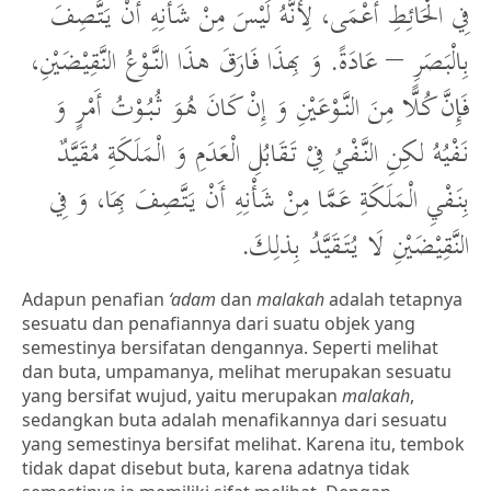
فِي الْحَائِطِ أَعْمَى، لِأَنَّهُ لَيْسَ مِنْ شَأْنِهِ أَنْ يَتَّصِفَ
بِالْبَصَرِ – عَادَةً. وَ بِهذَا فَارَقَ هذَا النَّوْعُ النَّقِيْضَيْنِ،
فَإِنَّ كُلًّا مِنَ النَّوْعَيْنِ وَ إِنْ كَانَ هُوَ ثُبُوْتُ أَمْرٍ وَ
نَفْيُهُ لكِنِ النَّفْيُ فِيْ تَقَابُلِ الْعَدَمِ وَ الْمَلَكَةِ مُقَيَّدٌ
بِنَفْيِ الْمَلَكَةِ عَمَّا مِنْ شَأْنِهِ أَنْ يَتَّصِفَ بِهَا، وَ فِي
النَّقِيْضَيْنِ لَا يُتَقَيَّدُ بِذلِكَ.
Adapun penafian
‘adam
dan
malakah
adalah tetapnya
sesuatu dan penafiannya dari suatu objek yang
semestinya bersifatan dengannya. Seperti melihat
dan buta, umpamanya, melihat merupakan sesuatu
yang bersifat wujud, yaitu merupakan
malakah
,
sedangkan buta adalah menafikannya dari sesuatu
yang semestinya bersifat melihat. Karena itu, tembok
tidak dapat disebut buta, karena adatnya tidak