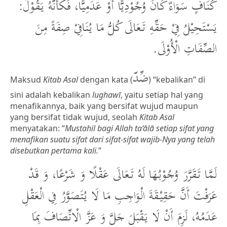
كُنَافٍ سَوَاءٌ كَانَ وُجُوْدِيًّا أَوْ عَدَمِيًّا، فَكَأَنَّهُ يَقُوْلُ:
يَسْتَحِيْلُ فِيْ حَقِّهِ تَعَالَى كُلُّ مَا يُنَافِيْ صِفَةً مِنَ
الصِّفَاتِ الْأُوْلَى.
ضِّدّ
Maksud
Kitab Asal
dengan kata (
) “kebalikan” di
sini adalah kebalikan
lughawī
, yaitu setiap hal yang
menafikannya, baik yang bersifat wujud maupun
yang bersifat tidak wujud, seolah
Kitab Asal
menyatakan: “
Mustahil bagi Allah ta‘ālā setiap sifat yang
menafikan suatu sifat dari sifat-sifat wajib-Nya yang telah
disebutkan pertama kali.
”
لَمَّا تَقَرَّرَ وُجُوْبُهَا لَهُ تَعَالَى عَقْلًا وَ شَرْعًا، وَ قَدْ
عَرَفْتَ أَنَّ حَقِيْقَةَ الْوَاجِبِ مَا لَا يُتَصَوَّرُ فِي الْعَقْلِ
عَدَمُهُ، لَزِمَ أَنْ لَا يَقْبَلَ جَلَّ وَ عَزَّ الْاتِّصَافَ بِمَا