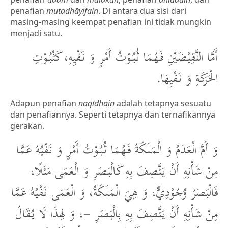
penafian
mutadhāyifain
. Di antara dua sisi dari
masing-masing keempat penafian ini tidak mungkin
menjadi satu.
أَمَّا النَّقِيْضَيْنِ فَهُمَا ثُبُوْتُ أَمْرٍ وَ نَفْيِهِ، كَثُبُوْتِ
الْحَرَكَةِ وَ نَفْيِهَا.
Adapun penafian
naqīdhain
adalah tetapnya sesuatu
dan penafiannya. Seperti tetapnya dan ternafikannya
gerakan.
وَ أَمَّ الْعَدَمُ وَ الْمَلَكَةُ فَهُمَا ثُبُوْتُ أَمْرٍ وَ نَفْيُهُ عَمَّا
مِنْ شَأْنِهِ أَنْ يَتَّصِفَ بِهِ كَالْبَصَرِ وَ الْعَمَى مَثَلًا،
فَالْبَصَرُ وُجُوْدِيٌّ، وَ هِيَ الْمَلَكَةُ، وَ الْعَمَى نَفْيُهُ عَمَّا
مِنْ شَأْنِهِ أَنْ يَتَّصِفَ بِهِ بِالْبَصَرِ -، وَ لِهذَا لَا يُقَالُ