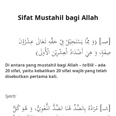
Sifat Mustahil bagi Allah
[صــــ] (وَ مِمَّا يَسْتَحِيْلُ فِيْ حَقِّهِ تَعَالَى عِشْرُوْنَ
صِفَةٍ، وَ هِيَ أَضْدَادُ الْعِشْرِيْنَ الْأُولَى)
Di antara yang mustahil bagi Allah –
ta‘ālā
– ada
20 sifat, yaitu kebalikan 20 sifat wajib yang telah
disebutkan pertama kali.
Syarḥ:
[شــــ] مُرَادُهُ بِالضِّدِّ هُنَا الضِّدُّ اللُّغَوِيُّ، وَ هُوَ كُلُّ