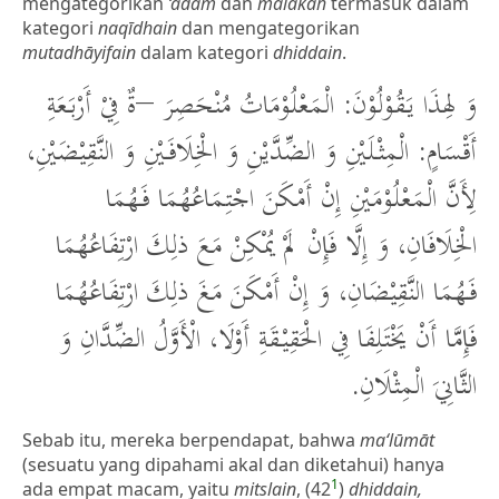
mengategorikan
‘adam
dan
malakah
termasuk dalam
kategori
naqīdhain
dan mengategorikan
mutadhāyifain
dalam kategori
dhiddain
.
وَ لِهذَا يَقُوْلُوْنَ: الْمَعْلُوْمَاتُ مُنْحَصِرَ –ةٌ فِيْ أَرْبَعَةِ
أَقْسَامٍ: الْمِثْلَيْنِ وَ الضِّدَّيْنِ وَ الْخِلَافَيْنِ وَ النَّقِيْضَيْنِ،
لِأَنَّ الْمَعْلُوْمَيْنِ إِنْ أَمْكَنَ اجْتِمَاعُهُمَا فَهُمَا
الْخِلَافَانِ، وَ إِلَّا فَإِنْ لَمْ يُمْكِنْ مَعَ ذلِكَ ارْتِفَاعُهُمَا
فَهُمَا النَّقِيْضَانِ، وَ إِنْ أَمْكَنَ مَغَ ذلِكَ ارْتِفَاعُهُمَا
فَإِمَّا أَنْ يَخْتَلِفَا فِي الْحَقِيْقَةِ أَوْلَا، الْأَوَّلُ الضِّدَّانِ وَ
الثَّانِيَ الْمِثْلَانِ.
Sebab itu, mereka berpendapat, bahwa
ma‘lūmāt
(sesuatu yang dipahami akal dan diketahui) hanya
1
ada empat macam, yaitu
mitslain
, (42
)
dhiddain,