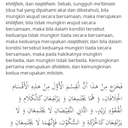
khilāfain
, dan
naqīdhain
. Sebab, sungguh
ma‘lūmain
(dua hal yang dipahami akal dan diketahui), bila
mungkin wujud secara bersamaan, maka merupakan
khilāfain
, bila tidak mungkin wujud secara
bersamaan, maka bila dalam kondisi tersebut
keduanya tidak mungkin tiada secara bersamaan,
maka keduanya merupakan
naqīdhain
; dan bila dalam
kondisi tersebut keduanya mungkin tiada secara
bersamaan, maka pada hakikatnya mungkin
berbeda, dan mungkin tidak berbeda. Kemungkinan
pertama merupakan
dhiddain
, dan kemungkinan
kedua merupakan
mitslain
.
فَخَرَجَ مِنْ هذَا أَنَّ الْقِسْمَ الْأَوَّلَ مِنْ هذِهِ الْأَقْسَام
الْخِلَافَانِ، وَ هُمَا يَجْتَمِعَانِ وَ يَرْتَفِعَانِ كَالْكَلَامِ وَ
الْقُعُوْدِ لِزَيْدٍ، وَ الثَّانِي النَّقِيْضَانِ لَا يَجْتَمِعَانِ وَ لَا
يَرْتَفِعَان كَالْحَرَكَةِ وَ السُّكُوْن، فَإِنَّهُمَا لَا يَجْتَمِعَانِ وَ