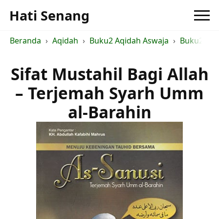
Hati Senang
Beranda
Aqidah
Buku2 Aqidah Aswaja
Buku2 Ush
Sifat Mustahil Bagi Allah
– Terjemah Syarh Umm
al-Barahin