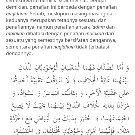
semestinya ia memiliki sifat melihat. Dengan
demikian, penafian ini berbeda dengan penafian
naqīdhain
. Sebab, meskipun masing-masing dari
keduanya merupakan tetapnya sesuatu dan
penafiannya, namun penafian antara
‘adam
dan
malakah
dibatasi dengan penafian
malakah
dari
sesuatu yang semestinya bersifatan dengannya,
sementara penafian
naqīdhain
tidak terbatasi
dengannya.
وَ أَمَّا الضِّدَّانِ فَهُمَا الْمَعْنَيَانِ الْوُجُوْدِيَّانِ اللَّذَانِ
بَيْنَهُمَا غَايَةُ الْخِلَافِ، وَ لَا تَتَوَقَّفُ عَقْلِيَّةُ أَحَدِهُمَا
عَلَى عَقْلِيَّةِ الْآخَرِ، وَ مِثَالُهُمَا الْبَيَاضُ وَ السَّوَادُ، وَ
مُرَادُنَا بِغَايَةِ الْخِلَافِ التَّنَافِيُّ بَيْنَهُمَا بِحَيْثُ لَا يَصِحُّ
اجْتِمَاعُهُمَا، وَ احْتَرَزَ بِذلِكَ مِنَ الْبَيَاضِ مَعَ الْحَرَكَةِ
مَثَلًا، فَإِنَّهُمَا أَمْرَانِ وُجُوْدِيَّانِ مُخْتَلِفَانِ فِي الْحَقِيْقَةِ،