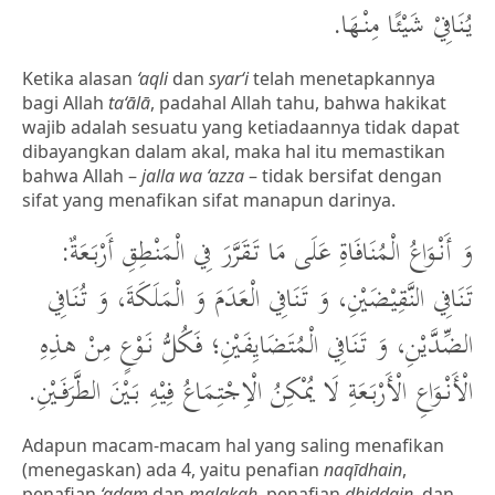
يُنَافِيْ شَيْئًا مِنْهَا.
Ketika alasan
‘aqli
dan
syar‘i
telah menetapkannya
bagi Allah
ta‘ālā
, padahal Allah tahu, bahwa hakikat
wajib adalah sesuatu yang ketiadaannya tidak dapat
dibayangkan dalam akal, maka hal itu memastikan
bahwa Allah –
jalla wa ‘azza
– tidak bersifat dengan
sifat yang menafikan sifat manapun darinya.
وَ أَنْوَاعُ الْمُنَافَاةِ عَلَى مَا تَقَرَّرَ فِي الْمَنْطِقِ أَرْبَعَةٌ:
تَنَافِي النَّقِيْضَيْنِ، وَ تَنَافِي الْعَدَمَ وَ الْمَلَكَةَ، وَ تُنَافِي
الضِّدَّيْنِ، وَ تَنَافِي الْمُتَضَايِفَيْنِ؛ فَكُلُّ نَوْعٍ مِنْ هذِهِ
الْأَنْوَاعِ الْأَرْبَعَةِ لَا يُمْكِنُ الْاِجْتِمَاعُ فِيْهِ بَيْنَ الطَّرَفَيْنِ.
Adapun macam-macam hal yang saling menafikan
(menegaskan) ada 4, yaitu penafian
naqīdhain
,
penafian
‘adam
dan
malakah
, penafian
dhiddain
, dan