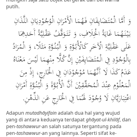
putih.
وَ أَمَّا الْمُتَضَايِفَانِ فَهُمَا الْأَمْرَانِ الْوُجُوْدِيَانِ اللَّذَانِ
بَيْنَهُمَا غَايَةُ الْخِلَافِ، وَ تَتَوَقَّفُ عَقْلِيَّةُ أَحَدِهِمَا
عَلَى عَقْلِيَّةِ الْآخَرِ كَالْأُبُوَّةِ وَ الْبُنُوَّةِ مَثَلًا، وَ الْمُرَادُ
بِالْوُجُوْدِ فِي الْمُتَضَايِفَيْنِ إِنَّ كُلًّا مِنْهِمَا لَيْسَ مَعْنَاهُ
عَدَمُ كَذَا لَا أَنَّهُمَا مُوْجُوْدَانِ فِي الْخَارِجِ، إِذْ مِنَ
الْمَعْلُوْمِ عِنْدَ الْمُحَقِّقِيْنَ أَنَّ الْأُبُوَّةَ وَ الْبُنُوَّةِ أَمْرَانِ
اعْتِبَارَيَّانِ لَا وُجُوْدَ لَهُمَا فِي الْخَارِجِ عَنِ الذِّهْنِ.
Adapun
mutadhāyifain
adalah dua hal yang wujud
yang di antara keduanya terdapat
ghāyat-ul-khilāf
, dan
pen-
tashawwur
-an salah satunya tergantung pada
pen-
tashawwur
-an yang lainnya. Seperti sifat ke-