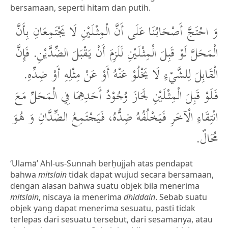
bersamaan, seperti hitam dan putih.
وَ احْتَجَّ أَصْحَابُنَا عَلَى أَنَّ الْمِثْلَيْنِ لَا يَجْتَمِعَانِ بِأَنَّ
الْمَحَلَّ لَوْ قَبِلَ الْمِثْلَيْنِ لَلَزِمَ أَنْ يَقْبَلَ الضِّدَّيْنِ. فَإِنَّ
الْقَابِلَ لِلشَّيْءِ لَا يَخْلُوْ عَنْهُ أَوْ عَنْ مِثْلِهِ أَوْ ضِدِّهِ.
فَلَوْ قَبِلَ الْمِثْلَيْنِ لَجَازَ وُجُوْدُ أَحَدِهِمَا فِي الْمَحَلِّ مَعَ
انْتِقَاءِ الْآخَرِ فَيَخْلُفُهُ ضِدُّهُ، فَيَجْتَمِعُ الضِّدَّانِ وَ هُوَ
مُحَالٌ.
‘Ulamā’ Ahl-us-Sunnah berḥujjah atas pendapat
bahwa
mitslain
tidak dapat wujud secara bersamaan,
dengan alasan bahwa suatu objek bila menerima
mitslain
, niscaya ia menerima
dhiddain
. Sebab suatu
objek yang dapat menerima sesuatu, pasti tidak
terlepas dari sesuatu tersebut, dari sesamanya, atau