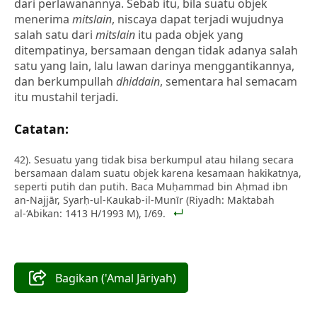
dari perlawanannya. Sebab itu, bila suatu objek
menerima
mitslain
, niscaya dapat terjadi wujudnya
salah satu dari
mitslain
itu pada objek yang
ditempatinya, bersamaan dengan tidak adanya salah
satu yang lain, lalu lawan darinya menggantikannya,
dan berkumpullah
dhiddain
, sementara hal semacam
itu mustahil terjadi.
Catatan:
42). Sesuatu yang tidak bisa berkumpul atau hilang secara
bersamaan dalam suatu objek karena kesamaan hakikatnya,
seperti putih dan putih. Baca Muḥammad bin Aḥmad ibn
an-Najjār, Syarḥ-ul-Kaukab-il-Munīr (Riyadh: Maktabah
al-‘Abikan: 1413 H/1993 M), I/69.
Bagikan ('Amal Jāriyah)