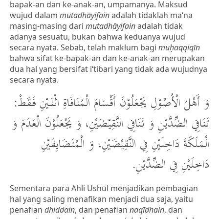
bapak-an dan ke-anak-an, umpamanya. Maksud
wujud dalam
mutadhāyifain
adalah tidaklah ma‘na
masing-masing dari
mutadhāyifain
adalah tidak
adanya sesuatu, bukan bahwa keduanya wujud
secara nyata. Sebab, telah maklum bagi
muḥaqqiqīn
bahwa sifat ke-bapak-an dan ke-anak-an merupakan
dua hal yang bersifat i‘tibari yang tidak ada wujudnya
secara nyata.
وَ أَهْلُ الْأُصُوْلِ يَجْعَلُوْنَ أَقْسَامَ الْمُنَافَاةِ اثْنَيْنِ فَقَطْ:
تَنَافِي الضِّدَّيْنِ وَ تَنَافِي النَّقِيْضَيْنِ، وَ يَجْعَلُوْنَ الْعَدَمَ وَ
الْمَلَكَةَ دَاخِلَيْنِ فِي النَّقِيْضَيْنِ، وَ الْمُتَضَايِفَيْنِ
دَاخِلَيْنِ فِي الضِّدَّيْنِ.
Sementara para Ahli Ushūl menjadikan pembagian
hal yang saling menafikan menjadi dua saja, yaitu
penafian
dhiddain
, dan penafian
naqīdhain
, dan