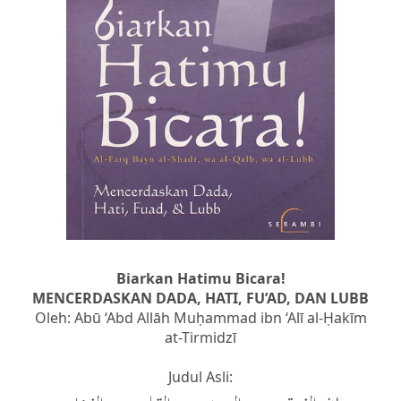
Biarkan Hatimu Bicara!
MENCERDASKAN DADA, HATI, FU’AD, DAN LUBB
Oleh: Abū ‘Abd Allāh Muḥammad ibn ‘Alī al-Ḥakīm
at-Tirmidzī
Judul Asli: