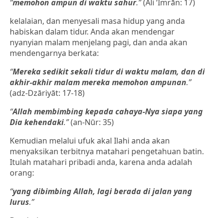
“
memohon ampun di waktu sahur
.”
(Āli ‘Imrān: 17)
kelalaian, dan menyesali masa hidup yang anda
habiskan dalam tidur. Anda akan mendengar
nyanyian malam menjelang pagi, dan anda akan
mendengarnya berkata:
“
Mereka sedikit sekali tidur di waktu malam, dan di
akhir-akhir malam mereka memohon ampunan
.”
(adz-Dzāriyāt: 17-18)
“
Allah membimbing kepada cahaya-Nya siapa yang
Dia kehendaki
.”
(an-Nūr: 35)
Kemudian melalui ufuk akal Ilahi anda akan
menyaksikan terbitnya matahari pengetahuan batin.
Itulah matahari pribadi anda, karena anda adalah
orang:
“
yang dibimbing Allah, lagi berada di jalan yang
lurus
.”