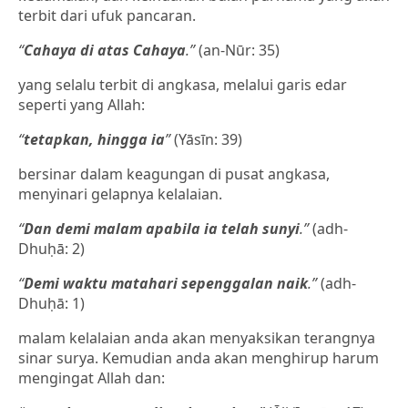
terbit dari ufuk pancaran.
“
Cahaya di atas Cahaya
.”
(an-Nūr: 35)
yang selalu terbit di angkasa, melalui garis edar
seperti yang Allah:
“
tetapkan, hingga ia
”
(Yāsīn: 39)
bersinar dalam keagungan di pusat angkasa,
menyinari gelapnya kelalaian.
“
Dan demi malam apabila ia telah sunyi
.”
(adh-
Dhuḥā: 2)
“
Demi waktu matahari sepenggalan naik
.”
(adh-
Dhuḥā: 1)
malam kelalaian anda akan menyaksikan terangnya
sinar surya. Kemudian anda akan menghirup harum
mengingat Allah dan: