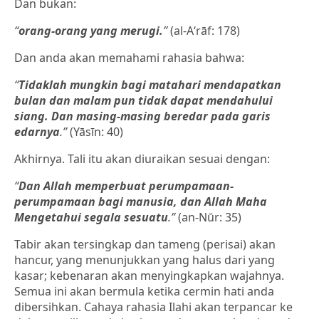
Dan bukan:
“
orang-orang yang merugi.
”
(al-A‘rāf: 178)
Dan anda akan memahami rahasia bahwa:
“
Tidaklah mungkin bagi matahari mendapatkan
bulan dan malam pun tidak dapat mendahului
siang. Dan masing-masing beredar pada garis
edarnya
.”
(Yāsīn: 40)
Akhirnya. Tali itu akan diuraikan sesuai dengan:
“
Dan Allah memperbuat perumpamaan-
perumpamaan bagi manusia, dan Allah Maha
Mengetahui segala sesuatu
.”
(an-Nūr: 35)
Tabir akan tersingkap dan tameng (perisai) akan
hancur, yang menunjukkan yang halus dari yang
kasar; kebenaran akan menyingkapkan wajahnya.
Semua ini akan bermula ketika cermin hati anda
dibersihkan. Cahaya rahasia Ilahi akan terpancar ke