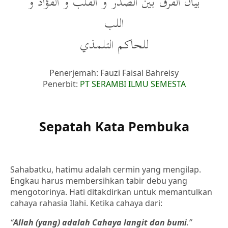
بيان الفرق بين الصدر و القلب و الفؤاد و
اللب
للحاكم التلمذي
Penerjemah: Fauzi Faisal Bahreisy
Penerbit:
PT SERAMBI ILMU SEMESTA
Sepatah Kata Pembuka
Sahabatku, hatimu adalah cermin yang mengilap.
Engkau harus membersihkan tabir debu yang
mengotorinya. Hati ditakdirkan untuk memantulkan
cahaya rahasia Ilahi. Ketika cahaya dari:
“
Allah (yang) adalah Cahaya langit dan bumi
.”