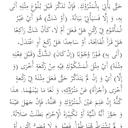
حَتَّى يَأْتِيَ بِالْمَتْرُوْكِ. فَإِنْ تَذكَّرَ قَبْلَ بُلُوْغِ مِثْلِهِ أَتَى
بِهِ، وَ إِلَّا فَسَيَأْتِيْ بَيَانُهُ. (أَوْ شَكَّ) هُوَ أَيْ غَيْرُ
الْمَأْمُوْمِ فِيْ رُكْنٍ هَلْ فَعَلَ أَمْ لَا، كَأَنْ شَكَّ رَاكِعًا
هَلْ قَرَأَ الْفَاتِحَةَ، أَوْ سَاجِدًا هَلْ رَكَعَ أَوِ اعْتَدَلَ،
(أَتَى بِهِ) فَوْرًا وُجُوْبًا (إِنْ كَانَ) الشَّكُّ (قَبْلَ فِعْلِهِ
مِثْلَهُ) أَيْ مِثْلَ الْمَشْكُوْكِ فِيْهِ مِنْ رَكْعَةٍ أُخْرَى (وَ
إِلَّا) أَيْ وَ إِنْ لَمْ يَتَذَكَّرْ حَتَّى فَعَلَ مِثْلَهُ فِيْ رَكْعةٍ
أُخْرَى (أَجْزَأَهُ) عَنْ مَتْرُوْكِهِ، وَ لَغَا مَا بَيْنَهُمَا. هذَا
كُلُّهُ إِنْ عَلِمَ عَيْنَ الْمَتْرُوْكِ وَ مَحَلَّهُ، فَإِنْ جَهَلَ عَيْنَهُ
وَ جَوَّزَ أَنَّهُ النِّيَّةَ أَوْ تَكْبِيْرَةَ الْإِحْرَامِ بَطَلَتْ صَلَاتُهُ.
وَ لَمْ يُشْتَرَطْ هُنَا طُوْلُ فَصْلٍ وَ لَا مُضِيُّ رُكْنٍ، أَوْ