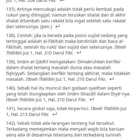
Juz 1, Hal. 208 Darul Fikr.
137). Artinya mencukupi adalah tidak perlu kembali pada
rukun yang ditinggal, namun teruskan shalat dan di akhir
shalat ditambah satu raka‘at bila ingat setelah satu raka‘at
dan seterusnya. (pen.)
138). Contoh: jika ia berada pada posisi sujūd sedang yang
tertinggal adalah al-Fātiḥah maka berdirilah dan baca al-
Fātiḥah, setelah itu rukū‘ dan sujūd dan seterusnya.
I‘ānah
Thālibīn
Juz 1, Hal. 210 Darul Fikr.
139). Imām al-Qādhī mengatakan: Dimakruhkan berfikir
dalam shalat tentang masalah dunia atau masalah
fiqhiyyah. Sedangkan berfikir tentang akhirat, maka tidaklah
masalah.
I‘ānah Thālibīn
Juz 1, Hal. 210 Darul Fikr.
140). Sebab hal itu muncul dari godaan syaithan seperti
yang telah diungkapkan oleh Imām Ghazālī dalam Iḥyā’-nya.
I‘ānah Thālibīn
Juz 1, Hal. 210 Darul Fikr.
141). Secara global saja, tidak terperinci.
I‘ānah Thālibīn
Juz
1, Hal. 213 Darul Fikr.
142). Sebab tidak ada larangan tentang hal tersebut.
Terkadang memejamkan mata menjadi wajib bila barisan
yang ada di depannya telanjang dan terkadang sunnah