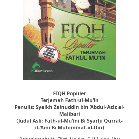
FIQH Populer
Terjemah Fath-ul-Mu‘in
Penulis: Syaikh Zainuddin bin ‘Abdul-‘Aziz al-
Malibari
(Judul Asli: Fatḥ-ul-Mu’īni Bi Syarḥi Qurrat-
il-‘Aini Bi Muhimmāt-id-Dīn)