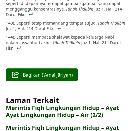
seperti di depannya terdapat gambar-gambar yang dapat
mengganggu konsentrasinya.
I‘ānah Thālibīn
Juz 1, Hal. 214
Darul Fikr.
143). Seperti tetap memandang tempat sujud.
I‘ānah Thālibīn
Juz 1, Hal. 214 Darul Fikr.
144). Seperti membaca shalawat kepada keluarga Nabi
dalam tasyahhud akhir.
I‘ānah Thālibīn
Juz 1, Hal. 214 Darul
Fikr.
Bagikan ('Amal Jāriyah)
Laman Terkait
Merintis Fiqh Lingkungan Hidup – Ayat
Ayat Lingkungan Hidup – Air (2/2)
Merintis Fiqh Lingkungan Hidup – Ayat