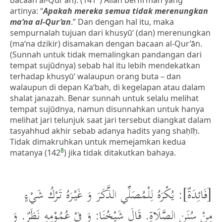
bacaan al-Qur’ān). (141
) Allah berfirman yang
artinya: “
Apakah mere
k
a semua tidak merenungkan
ma‘na al-Qur’an
.” Dan dengan hal itu, maka
sempurnalah tujuan dari khusyū‘ (dan) merenungkan
(ma‘na dzikir) disamakan dengan bacaan al-Qur’ān.
(Sunnah untuk tidak memalingkan pandangan dari
tempat sujūdnya) sebab hal itu lebih mendekatkan
terhadap khusyū‘ walaupun orang buta – dan
walaupun di depan Ka‘bah, di kegelapan atau dalam
shalat janazah. Benar sunnah untuk selalu melihat
tempat sujūdnya, namun disunnahkan untuk hanya
melihat jari telunjuk saat jari tersebut diangkat dalam
tasyahhud akhir sebab adanya hadits yang shaḥīḥ.
Tidak dimakruhkan untuk memejamkan kedua
8
matanya (142
) jika tidak ditakutkan bahaya.
[فَائِدَةٌ]: يُكْرَهُ لِلْمُصَلِّي الذَّكَرَ وَ غَيْرَهُ تَرْكُ شَيْءٍ
مِنْ سُنَنِ الصَّلَاةِ. قَالَ شَيْخُنَا: وَ فِيْ عُمُوْمِهِ نَظَرٌ. وَ