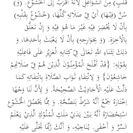
قَلْبٍ) مِنَ الشَّوَاغِلِ لِأَنَّهُ أَقْرَبُ إِلَى الْخُشُوْعِ. (وَ)
سُنَّ (فِيْهَا) أَيْ فِيْ صَلَاتِهِ كُلِّهَا، (خُشُوْعٌ بِقَلْبِهِ)
بِأَنْ لَا يُحْضِرَ فِيْهِ غَيْرَ مَا هُوَ فِيْهِ وَ إِنْ تَعَلَّقَ
بِالْآخِرَةِ. (وَ بِجَوَارِحِهِ) بِأَنْ لَا يَعْبَثَ بِأَحَدِهَا، وَ
ذلِكَ لِثَنَاءِ اللهِ تَعَالَى فِيْ كِتَابِهِ الْعَزِيْزِ عَلَى فَاعِلَيْهِ
بِقَوْلِهِ: {قَدْ أَفْلَحَ الْمُؤْمِنُوْنَ الَّذِيْنَ هُمْ فِيْ صَلَاتِهِمْ
خَاشِعُوْنَ} وَ لِانْتِفَاءِ ثَوَابِ الصَّلَاةِ بِانْتِفَائِهِ كَمَا
دَلَّتْ عَلَيْهِ الْأَحَادِيْثُ الصَّحِيْحَةُ. وَ لِأَنَّ لَنَا وَجْهًا
اِخْتَارَهُ جَمْعٌ أَنَّهُ شَرْطٌ لِلصِّحَّةِ. وَ مِمَّا يَحْصُلُ الْخُشُوْع
اسْتِحْضَارُهُ أَنَّهُ بَيْنَ يَدَيْ مَلَكِ الْمُلُوْكِ الَّذِيْ يَعْلَمُ
السِّرَّ وَ أَخْفَى. يُنَاجِيْهِ، وَ أَنَّكَ رُبَّمَا تَجَلَّى عَلَيْهِ