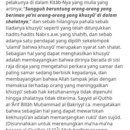
pelakunya di dalam Kitāb-Nya yang mulia yang
artinya: “
Sungguh beruntung orang-orang yang
beriman ya‘ni orang-orang yang khusyū‘ di dalam
shalatnya
,” dan sebab hilangnya pahala sebab
tiadanya khusyū‘ seperti yang telah ditunjukkan
hadits-hadits Nabi s.a.w. yang shaḥīḥ, dan sebab
adanya satu pendapat yang dipilih sekelompok
‘ulamā’ bahwa khusyū‘ merupakan syarat sah shalat.
Sebagian hal yang dapat menghasilkan khusyū‘
adalah membayangkan bahwa dirinya berada di sisi
raja diraja yang mengetahui perkara yang samar dan
paling samar sedang berbisik kepadanya, dan
membayangkan bahwa Allah tampak jelas dengan
memaksa terhadap orang yang meninggalkan
khusyū‘ sebab hak ketuhanannya tidak dipenuhi
hingga shalatnya tidak diterima. Sayyid al-Quthb
al-‘Ārif Billāh Muḥammad al-Bakriyyī r.a. mengatakan
bahwa sebagian hal yang dapat mewariskan
kekhusyū‘an adalah memanjangkan rukū‘ dan sujūd.
(Disunnahkan untuk merenungkan ma‘na-ma‘na
7