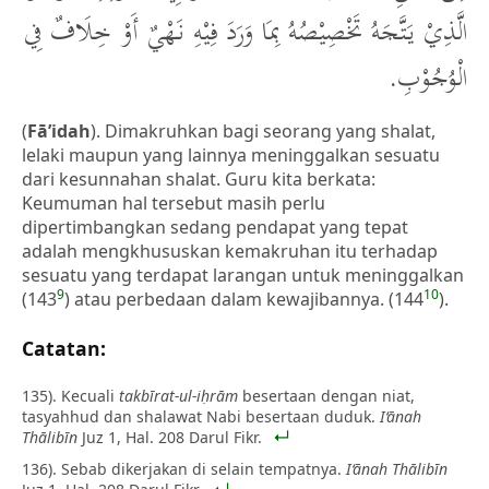
الَّذِيْ يَتَّجَهُ تَخْصِيْصُهُ بِمَا وَرَدَ فِيْهِ نَهْيٌ أَوْ خِلَافٌ فِي
الْوُجُوْبِ.
(
Fā’idah
). Dimakruhkan bagi seorang yang shalat,
lelaki maupun yang lainnya meninggalkan sesuatu
dari kesunnahan shalat. Guru kita berkata:
Keumuman hal tersebut masih perlu
dipertimbangkan sedang pendapat yang tepat
adalah mengkhususkan kemakruhan itu terhadap
sesuatu yang terdapat larangan untuk meninggalkan
9
10
(143
) atau perbedaan dalam kewajibannya. (144
).
Catatan:
135). Kecuali
takbīrat-ul-iḥrām
besertaan dengan niat,
tasyahhud dan shalawat Nabi besertaan duduk.
I‘ānah
Thālibīn
Juz 1, Hal. 208 Darul Fikr.
136). Sebab dikerjakan di selain tempatnya.
I‘ānah Thālibīn