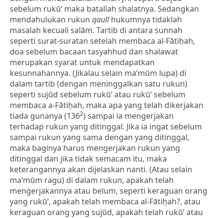
sebelum rukū‘ maka batallah shalatnya. Sedangkan
mendahulukan rukun
qaulī
hukumnya tidaklah
masalah kecuali salām. Tartib di antara sunnah
seperti surat-suratan setelah membaca al-Fātiḥah,
doa sebelum bacaan tasyahhud dan shalawat
merupakan syarat untuk mendapatkan
kesunnahannya. (Jikalau selain ma’mūm lupa) di
dalam tartib (dengan meninggalkan satu rukun)
seperti sujūd sebelum rukū‘ atau rukū‘ sebelum
membaca a-Fātiḥah, maka apa yang telah dikerjakan
2
tiada gunanya (136
) sampai ia mengerjakan
terhadap rukun yang ditinggal. Jika ia ingat sebelum
sampai rukun yang sama dengan yang ditinggal,
maka baginya harus mengerjakan rukun yang
ditinggal dan jika tidak semacam itu, maka
keterangannya akan dijelaskan nanti. (Atau selain
ma’mūm ragu) di dalam rukun, apakah telah
mengerjakannya atau belum, seperti keraguan orang
yang rukū‘, apakah telah membaca al-Fātiḥah?, atau
keraguan orang yang sujūd, apakah telah rukū‘ atau