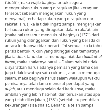
i‘tidāl?, (maka wajib baginya untuk segera
mengerjakan rukun yang diragukan jika keraguan
tersebut sebelum mengerjakan rukun yang
menyamai) terhadap rukun yang diragukan dari
raka‘at lain. (Jika ia tidak ingat) sampai mengerjakan
terhadap rukun yang diragukan dalam raka‘at lain
3
(maka hal tersebut mencukupi baginya) (137
) dari
rukun yang ditinggalkan dan rukun yang berada di
antara keduanya tidak berarti. Ini semua jika ia tahu
persis bentuk rukun yang ditinggal dan tempatnya,
jika ia tidak tahu dan ia menduga niat dan
takbīrat-ul-
iḥrām
, maka shalatnya batal. – Dalam bab ini tidak
disyaratkan harus adanya pemisah yang lama dan
juga tidak lewatnya satu rukun – , atau ia menduga
salām, maka baginya harus salām walaupun waktu
pemisahnya telah lama menurut pendapat yang
aujah
, atau menduga selain dari keduanya, maka
ambillah yang lebih hati-hati dan teruskan atas apa
4
yang telah dikerjakan, (138
) (setelah itu penuhilah
kekurangan) sisa shalat. Benar bila telah sampai