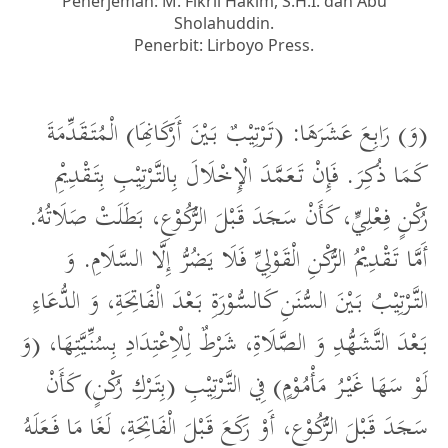
Penerjemah: M. Fikril Hakim, S.H.I. dan Abu
Sholahuddin.
Penerbit: Lirboyo Press.
(وَ) رَابِعَ عَشَرَهَا: (تَرْتِيْبٌ بَيْنَ أَرْكَانِهَا) الْمُتَقَدِّمَةَ
كَمَا ذُكِرَ. فَإِنْ تَعَمَّدَ الْإِخْلَالَ بِالتَّرْتِيْبِ بِتَقْدِيْمِ
رُكْنٍ فِعْلِيٍّ، كَأَنْ سَجَدَ قَبْلَ الرُّكُوْعِ، بَطَلَتْ صَلَاتُهُ.
أَمَّا تَقْدِيْمُ الرُّكْنِ الْقَوْلِيِّ فَلَا يَضُرُّ إِلَّا السَّلَامِ. وَ
التَّرْتِيْبُ بَيْنَ السُّنَنِ كَالسُّوْرَةِ بَعْدَ الْفَاتِحَةِ، وَ الدُّعَاءِ
بَعْدَ التَّشَهُّدِ وَ الصَّلَاةِ، شَرْطٌ لِلْاِعْتِدَادِ بِسُنِّيَّتِهَا، (وَ
لَوْ سَهَا غَيْرُ مَأْمُوْمٍ) فِي التَّرْتِيْبِ (بِتَرْكِ رُكْنٍ) كَأَنْ
سَجَدَ قَبْلَ الرُّكُوْعِ، أَوْ رَكَعَ قَبْلَ الْفَاتِحَةِ، لَغَا مَا فَعَلَهُ