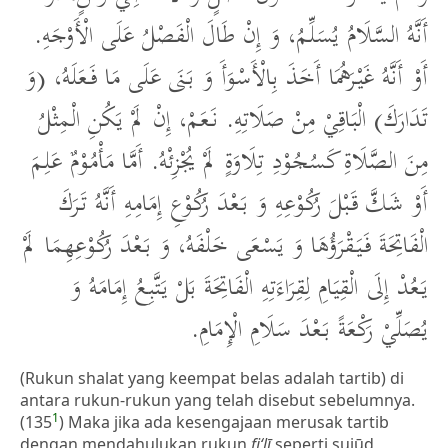
أَنَّهُ السَّلَامُ يُسَلِّمُ، وَ إِنْ طَالَ الْفَصْلُ عَلَى الْأَوْجَهِ.
أَوْ أَنَّهُ غَيْرَهُمَا أَخَذَ بِالْأَسْوَأَ وَ بَنَى عَلَى مَا فَعَلَهُ، (وَ
تَدَارَكَ) الْبَاقِيْ مِنْ صَلَاتِهِ. نَعَمْ، إِنْ لَمْ يَكُنِ الْمِثْلُ
مِنَ الصَّلَاةِ كَسُجُوْدِ تِلَاوَةٍ لَمْ يُجْزِئْهُ. أَمَّا مَأْمُوْمٌ عَلِمَ
أَوْ شَكَّ قَبْلَ رُكُوْعِهِ وَ بَعْدَ رُكُوْعِ إِمَامِهِ أَنَّهُ تَرَكَ
الْفَاتِحَةَ فَيَقْرَؤُهَا وَ يَسْعَى خَلْفَهُ، وَ بَعْدَ رُكُوْعِهِمَا لَمْ
يَعُدْ إِلَى الْقِيَامِ لِقِرَاءَتِهِ الْفَاتِحَةَ بَلْ يَتَّبِعُ إِمَامَهُ وَ
يُصَلِّيْ رَكْعَةً بَعْدَ سَلَامِ الْإِمَامِ.
(Rukun shalat yang keempat belas adalah tartib) di
antara rukun-rukun yang telah disebut sebelumnya.
1
(135
) Maka jika ada kesengajaan merusak tartib
dengan mendahulukan rukun
fi‘lī
seperti sujūd