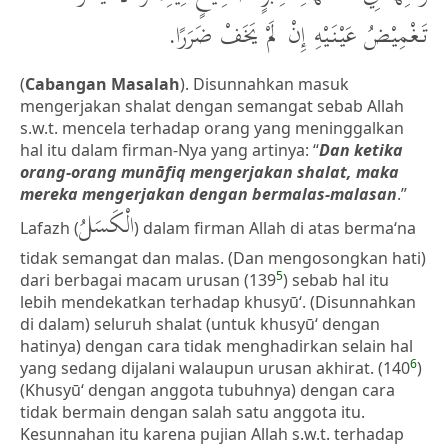
تَغْمِيْضُ عَيْنَيْهِ إِنْ لَمْ يَخَفْ ضَرَرًا.
(
Cabangan Masalah
). Disunnahkan masuk
mengerjakan shalat dengan semangat sebab Allah
s.w.t. mencela terhadap orang yang meninggalkan
hal itu dalam firman-Nya yang artinya: “
Dan ketika
orang-orang munāfiq mengerjakan shalat, maka
mereka mengerjakan dengan bermalas-malasan
.”
الْكَسَلُ
Lafazh (
) dalam firman Allah di atas berma‘na
tidak semangat dan malas. (Dan mengosongkan hati)
5
dari berbagai macam urusan (139
) sebab hal itu
lebih mendekatkan terhadap khusyū‘. (Disunnahkan
di dalam) seluruh shalat (untuk khusyū‘ dengan
hatinya) dengan cara tidak menghadirkan selain hal
6
yang sedang dijalani walaupun urusan akhirat. (140
)
(Khusyū‘ dengan anggota tubuhnya) dengan cara
tidak bermain dengan salah satu anggota itu.
Kesunnahan itu karena pujian Allah s.w.t. terhadap