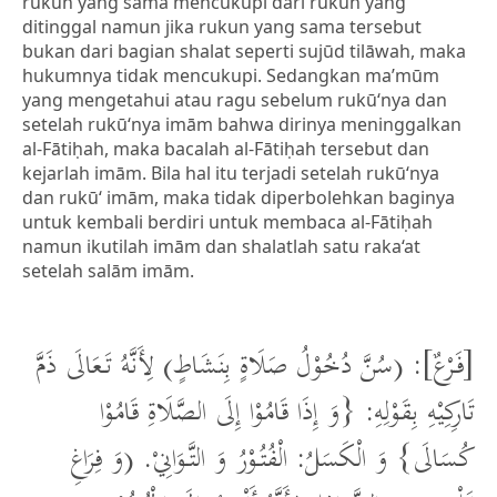
rukun yang sama mencukupi dari rukun yang
ditinggal namun jika rukun yang sama tersebut
bukan dari bagian shalat seperti sujūd tilāwah, maka
hukumnya tidak mencukupi. Sedangkan ma’mūm
yang mengetahui atau ragu sebelum rukū‘nya dan
setelah rukū‘nya imām bahwa dirinya meninggalkan
al-Fātiḥah, maka bacalah al-Fātiḥah tersebut dan
kejarlah imām. Bila hal itu terjadi setelah rukū‘nya
dan rukū‘ imām, maka tidak diperbolehkan baginya
untuk kembali berdiri untuk membaca al-Fātiḥah
namun ikutilah imām dan shalatlah satu raka‘at
setelah salām imām.
[فَرْعٌ]: (سُنَّ دُخُوْلُ صَلَاةٍ بِنَشَاطٍ) لِأَنَّهُ تَعَالَى ذَمَّ
تَارِكِيْهِ بِقَوْلِهِ: {وَ إِذَا قَامُوْا إِلَى الصَّلَاةِ قَامُوْا
كُسَالَى} وَ الْكَسَلُ: الْفُتُوْرُ وَ التَّوَانِيْ. (وَ فِرَاغِ