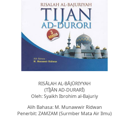
RISĀLAH AL-BĀJŪRIYYAH
(TĪJĀN AD-DURARĪ)
Oleh: Syaikh Ibrohim al-Bajuriy
Alih Bahasa: M. Munawwir Ridwan
Penerbit: ZAMZAM (Surmber Mata Air Ilmu)