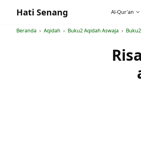
Hati Senang
Al-Qur'an
Beranda
Aqidah
Buku2 Aqidah Aswaja
Buku2
Risa