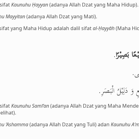
sifat
Kaunuhu
Ḥayyan
(adanya Allah Dzat yang Maha Hidup).
u Mayyitan
(adanya Allah Dzat yang Mati).
 sifat yang Maha Hidup adalah dalil sifat
al-Ḥayyāh
(Maha Hid
.
يْعًا بَصِيْرًا
ْمَى
ِ وَ دَلِيْلُ الْبَصَرِ
sifat
Kaunuhu Samī‘an
(adanya Allah Dzat yang Maha Mend
lihat).
hu ‘Ashamma
(adanya Allah Dzat yang Tuli) adan
Kaunuhu A‘