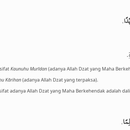
.
ْدًا
ةِ
sifat
Kaunuhu Murīdan
(adanya Allah Dzat yang Maha Berke
u Kārihan
(adanya Allah Dzat yang terpaksa).
i sifat adanya Allah Dzat yang Maha Berkehendak adalah dalil
.
ِمًا