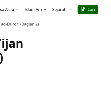
sa Arab
Islam Am
Sejarah
Cari
n ad-Durori (Bagian 2)
Tijan
)