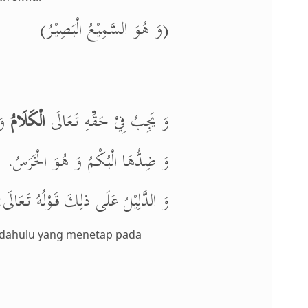
(وَ هُوَ السَّمِيْعُ الْبَصِيْرُ)
وَ يَجِبُ فِيْ حَقِّهِ تَعَالَى
الْكَلَامُ
وَ.
وَ ضِدُّهَا الْبُكْمُ وَ هُوَ الْخَرَسُ.
وَ الدَّلِيْلُ عَلَى ذلِكَ قَوْلُهُ تَعَا).
erdahulu yang menetap pada