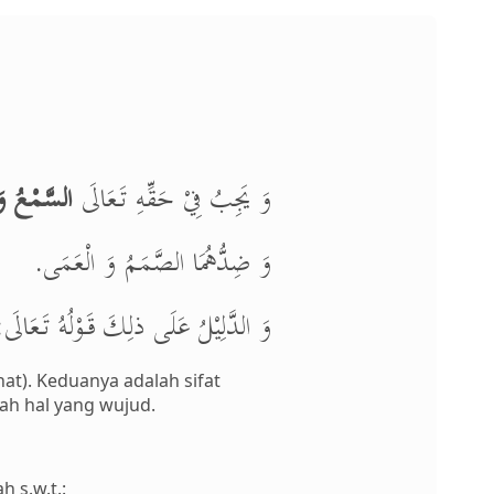
وَ يَجِبُ فِيْ حَقِّهِ تَعَالَى
السَّمْعُ وَ
وَ ضِدُّهُمَا الصَّمَمُ وَ الْعَمَى.
وَ الدَّلِيْلُ عَلَى ذلِكَ قَوْلُهُ تَعَ)
at). Keduanya adalah sifat
ah hal yang wujud.
 s.w.t.: