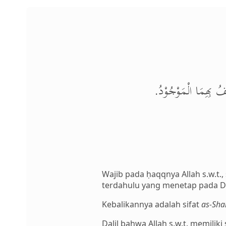
شِفُ بِهِمَا الْمَوْجُوْدُ
Wajib pada ḥaqqnya Allah s.w.t., 
terdahulu yang menetap pada Dz
Kebalikannya adalah sifat
as-Sh
Dalil bahwa Allah s.w.t. memilik