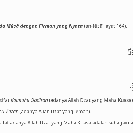
ada Mūsā dengan Firman yang Nyata
(an-Nisā’, ayat 164).
.
رًا
ةِ
sifat
Kaunuhu Qādiran
(adanya Allah Dzat yang Maha Kuasa)
u ‘Ājizan
(adanya Allah Dzat yang lemah).
i sifat adanya Allah Dzat yang Maha Kuasa adalah sebagaima