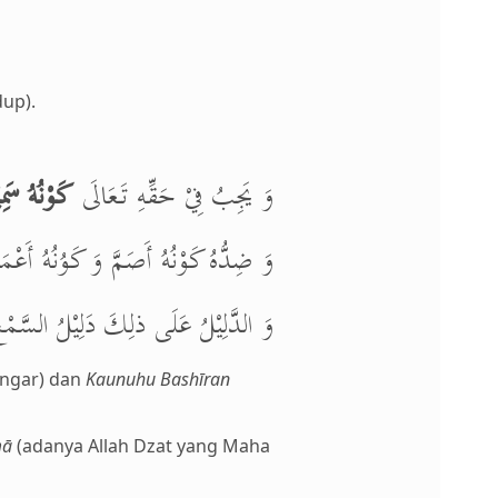
up).
وَ يَجِبُ فِيْ حَقِّهِ تَعَالَى
كَوْنُهُ سَمِ
وَ ضِدُّهُ كَوْنُهُ أَصَمَّ وَ كَوُنُهُ أَع.
وَ الدَّلِيْلُ عَلَى ذلِكَ دَلِيْلُ السَّمْع.
engar) dan
Kaunuhu Bashīran
mā
(adanya Allah Dzat yang Maha