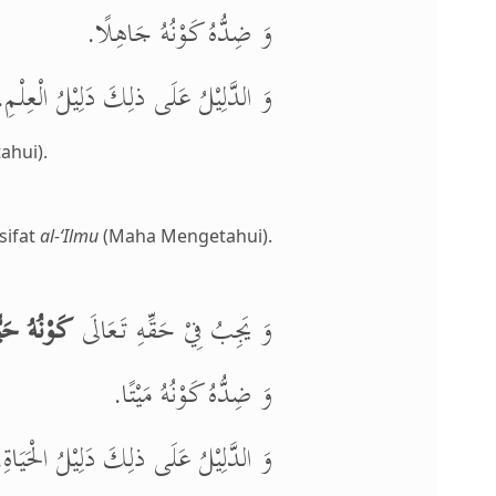
وَ ضِدُّهُ كَوْنُهُ جَاهِلًا.
وَ الدَّلِيْلُ عَلَى ذلِكَ دَلِيْلُ الْعِلْمِ.
ahui).
sifat
al-‘Ilmu
(Maha Mengetahui).
وَ يَجِبُ فِيْ حَقِّهِ تَعَالَى
كَوْنُهُ حَيّ
وَ ضِدُّهُ كَوْنُهُ مَيْتًا.
وَ الدَّلِيْلُ عَلَى ذلِكَ دَلِيْلُ الْحَيَاةِ.