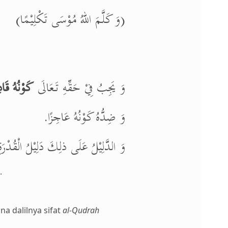
(وَ كَلَّمَ اللهُ مُوْسَى تَكْلِيْمًا)
وَ يَجِبُ فِيْ حَقِّهِ تَعَالَى
كَوْنُهُ قَادِ
وَ ضِدُّهُ كَوْنُهُ عَاجِزًا.
وَ الدَّلِيْلُ عَلَى ذلِكَ دَلِيْلُ الْقُدْرَ.
.
na dalilnya sifat
al-Qudrah