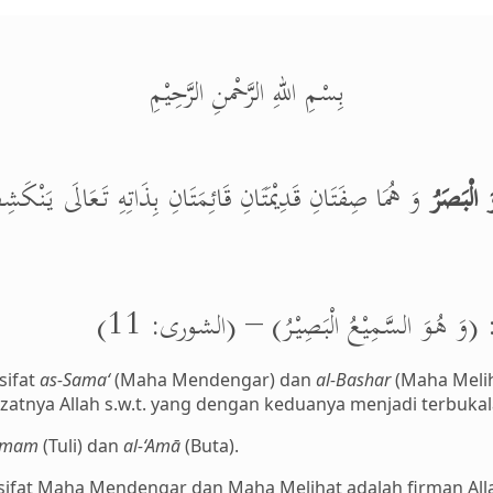
بِسْمِ اللهِ الرَّحْمنِ الرَّحِيْمِ
 الْبَصَرُ
وَ هُمَا صِفَتَانِ قَدِيْمَتَانِ قَائِمَتَانِ بِذَاتِهِ تَعَالَى يَنْكَ.
الَى: (وَ هُوَ السَّمِيْعُ الْبَصِيْرُ) – (الشورى: 11
sifat
as-Sama‘
(Maha Mendengar) dan
al-Bashar
(Maha Melih
atnya Allah s.w.t. yang dengan keduanya menjadi terbukal
amam
(Tuli) dan
al-‘Amā
(Buta).
i sifat Maha Mendengar dan Maha Melihat adalah firman Allah