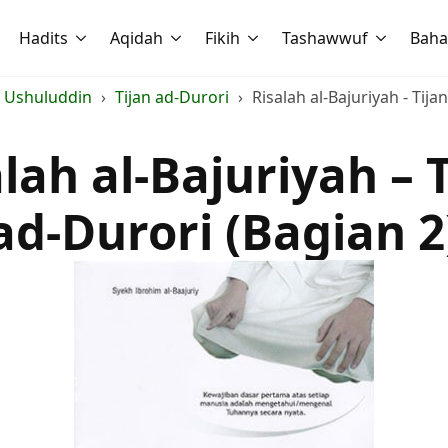
Hadits
Aqidah
Fikih
Tashawwuf
Baha
 Ushuluddin
Tijan ad-Durori
Risalah al-Bajuriyah - Tija
lah al-Bajuriyah – 
ad-Durori (Bagian 2