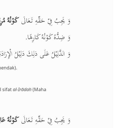
وَ يَجِبُ فِيْ حَقِّهِ تَعَالَى
كَوْنُهُ مُرِي
وَ ضِدُّهُ كَوْنُهُ كَارِهًا.
وَ الدَّلِيْلُ عَلَى ذلِكَ دَلِيْلُ الْإِرَادَ.
hendak).
 sifat
al-Irādah
(Maha
وَ يَجِبُ فِيْ حَقِّهِ تَعَالَى
كَوْنُهُ عَال