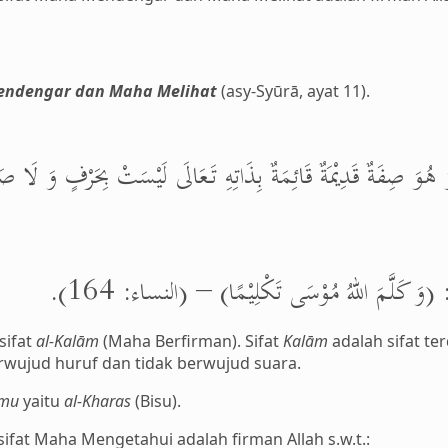
Mendengar dan Maha Melihat
(asy-Syūrā, ayat 11).
 هُوَ صِفَةٌ قَدِيْمَةٌ قَائِمَةٌ بِذَاتِهِ تَعَالَى لَيْسَتْ بِحَرْفٍ وَ لَا
لَى: (وَ كَلَّمَ اللهُ مُوْسَى تَكْلِيْمًا) – (النساء: 164
sifat
al-Kalām
(Maha Berfirman). Sifat
Kalām
adalah sifat t
berwujud huruf dan tidak berwujud suara.
kmu
yaitu
al-Kharas
(Bisu).
 sifat Maha Mengetahui adalah firman Allah s.w.t.: