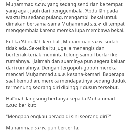
Muḥammad
s.a.w.
yang sedang sendirian ke tempat
yang agak jauh dari penggembala. ‘Abdullāh pada
waktu itu sedang pulang, mengambil bekal untuk
dimakan bersama-sama Muḥammad
s.a.w.
di tempat
menggembala karena mereka lupa membawa bekal.
Ketika ‘Abdullāh kembali, Muḥammad
s.a.w.
sudah
tidak ada. Seketika itu juga ia menangis dan
berteriak-teriak meminta tolong sambil berlari ke
rumahnya. Ḥalīmah dan suaminya pun segera keluar
dari rumahnya. Dengan tergopoh-gopoh mereka
mencari Muḥammad
s.a.w.
kesana-kemari. Beberapa
saat kemudian, mereka mendapatinya sedang duduk
termenung seorang diri dipinggir dusun tersebut.
Ḥalīmah langsung bertanya kepada Muḥammad
s.a.w.
berikut:
“Mengapa engkau berada di sini seorang diri?”
Muḥammad
s.a.w.
pun bercerita: