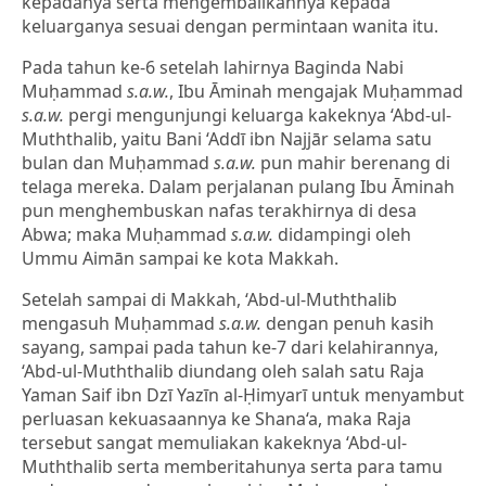
kepadanya serta mengembalikannya kepada
keluarganya sesuai dengan permintaan wanita itu.
Pada tahun ke-6 setelah lahirnya Baginda Nabi
Muḥammad
s.a.w.
, Ibu Āminah mengajak Muḥammad
s.a.w.
pergi mengunjungi keluarga kakeknya ‘Abd-ul-
Muththalib, yaitu Bani ‘Addī ibn Najjār selama satu
bulan dan Muḥammad
s.a.w.
pun mahir berenang di
telaga mereka. Dalam perjalanan pulang Ibu Āminah
pun menghembuskan nafas terakhirnya di desa
Abwa; maka Muḥammad
s.a.w.
didampingi oleh
Ummu Aimān sampai ke kota Makkah.
Setelah sampai di Makkah, ‘Abd-ul-Muththalib
mengasuh Muḥammad
s.a.w.
dengan penuh kasih
sayang, sampai pada tahun ke-7 dari kelahirannya,
‘Abd-ul-Muththalib diundang oleh salah satu Raja
Yaman Saif ibn Dzī Yazīn al-Ḥimyarī untuk menyambut
perluasan kekuasaannya ke Shana‘a, maka Raja
tersebut sangat memuliakan kakeknya ‘Abd-ul-
Muththalib serta memberitahunya serta para tamu