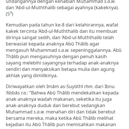
undangannya dengan kenabian Muḥammad
s.a.w.
dan ‘Abd-ul-Muththalib sebagai ayahnya (kakeknya).
3
(5
)
Kemudian pada tahun ke-8 dari kelahirannya, wafat
kakek tercinta ‘Abd-ul-Muththalib dan itu membuat
dirinya sangat sedih, dan ‘Abd-ul-Muththalib telah
berwasiat kepada anaknya Abū Thālib agar
mengasuh Muḥammad
s.a.w.
sepeninggalannya. Abū
Thālib pun mengasuhnya dengan penuh kasih
sayang melebihi sayangnya terhadap anak-anaknya
sendiri dan menyaksikan betapa mulia dan agung
akhlak yang dimilikinya.
Diriwayatkan oleh Imām as-Suyūthī
rhm
. dari Ibnu
‘Abbās
r.a.
: “Bahwa Abū Thālib mendekatkan kepada
anak-anaknya wadah makanan, seketika itu juga
anak-anaknya duduk dan berebut sedangkan
Muḥammad
s.a.w.
menahan diri dan tidak berebut
bersama mereka, maka ketika Abū Thālib melihat
kejadian itu Abū Thālib pun memisahkan makanan