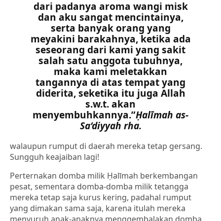
dari padanya aroma wangi misk
dan aku sangat mencintainya,
serta banyak orang yang
meyakini barakahnya, ketika ada
seseorang dari kami yang sakit
salah satu anggota tubuhnya,
maka kami meletakkan
tangannya di atas tempat yang
diderita, seketika itu juga Allah
s.w.t. akan
menyembuhkannya.”
Ḥalīmah as-
Sa‘diyyah rha.
walaupun rumput di daerah mereka tetap gersang.
Sungguh keajaiban lagi!
Perternakan domba milik Ḥalīmah berkembangan
pesat, sementara domba-domba milik tetangga
mereka tetap saja kurus kering, padahal rumput
yang dimakan sama saja, karena itulah mereka
menyuruh anak-anaknya menggembalakan domba