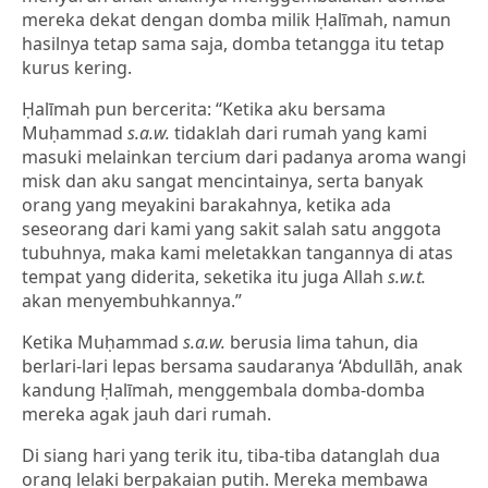
mereka dekat dengan domba milik Ḥalīmah, namun
hasilnya tetap sama saja, domba tetangga itu tetap
kurus kering.
Ḥalīmah pun bercerita: “Ketika aku bersama
Muḥammad
s.a.w.
tidaklah dari rumah yang kami
masuki melainkan tercium dari padanya aroma wangi
misk dan aku sangat mencintainya, serta banyak
orang yang meyakini barakahnya, ketika ada
seseorang dari kami yang sakit salah satu anggota
tubuhnya, maka kami meletakkan tangannya di atas
tempat yang diderita, seketika itu juga Allah
s.w.t.
akan menyembuhkannya.”
Ketika Muḥammad
s.a.w.
berusia lima tahun, dia
berlari-lari lepas bersama saudaranya ‘Abdullāh, anak
kandung Ḥalīmah, menggembala domba-domba
mereka agak jauh dari rumah.
Di siang hari yang terik itu, tiba-tiba datanglah dua
orang lelaki berpakaian putih. Mereka membawa