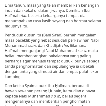
Lima tahun, masa yang telah memberikan kenangan
indah dan kekal di dalam jiwanya. Demikian Ibu
Ḥalīmah
rha.
beserta keluarganya tempat dia
menumpahkan rasa kasih sayang dan hormat selama
hidupnya itu.
Penduduk dusun itu (Bani Sa‘ad) pernah mengalami
masa paceklik yang hebat sesudah perkawinan Nabi
Muḥammad
s.a.w.
dan Khadījah
rha
. Bilamana
Ḥalīmah mengunjungi Nabi Muḥammad
s.a.w.
maka
beliau membentangkan pakaiannya yang paling
berharga agar menjadi tempat duduk ibunya sebagai
tanda penghormatan dan sepulangnya ia dibekali
dengan unta yang dimuati air dan empat puluh ekor
kambing.
Dan ketika Syaima putri ibu Ḥalīmah, berada di
bawah tawanan perang Ḥunain, kemudian dibawa
kepada Nabi Muḥammad
s.a.w.,
beliau segera
mengenalinya dan memberikan penghormatan