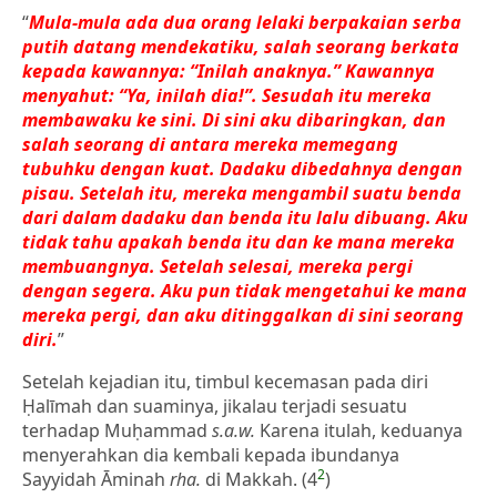
“
Mula-mula ada dua orang lelaki berpakaian serba
putih datang mendekatiku, salah seorang berkata
kep
a
da kawannya: “Inilah anaknya.” Kawannya
menyahut: “Ya, inilah dia!”. Sesudah itu mereka
membawaku ke sini. Di sini aku dibaringkan, dan
salah seorang di antara mereka memegang
tubuhku dengan kuat. Dadaku dibedahnya dengan
pisau. Setelah itu, mereka mengambil suatu benda
dari dalam dadaku dan benda itu lalu dibuang. Aku
tidak tahu apakah benda itu dan ke mana mereka
membuangnya. Setelah selesai, mereka pergi
dengan segera. Aku pun tidak mengetahui ke mana
mereka pergi, dan aku ditinggalkan di sini seorang
diri.
”
Setelah kejadian itu, timbul kecemasan pada diri
Ḥalīmah dan suaminya, jikalau terjadi sesuatu
terhadap Muḥammad
s.a.w.
Karena itulah, keduanya
menyerahkan dia kembali kepada ibundanya
2
Sayyidah Āminah
rha.
di Makkah. (4
)