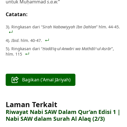
untuk Muḥammad
s.a.w.
”
Catatan:
3). Ringkasan dari “
Sirah Nabawiyyah Ibn Dahlan
” hlm. 44-45.
4).
Ibid
. hlm. 40-47.
5). Ringkasan dari “
Ḥadā’iq-ul-Anwāri wa Mathāli‘-ul-Asrār
”,
hlm. 115
Bagikan ('Amal Jāriyah)
Laman Terkait
Riwayat Nabi SAW Dalam Qur’an Edisi 1 |
Nabi SAW dalam Surah Al Alaq (2/3)