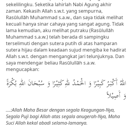
sekelilingku. Seketika lahirlah Nabi Agung akhir
zaman. Kekasih Allah s.w.t. yang sempurna,
Rasūlullāh Muhammad s.a.w., dan saya tidak melihat
kecuali hanya sinar cahaya yang sangat agung. Tidak
lama kemudian, aku melihat putraku (Rasūlullāh
Muhammad s.a.w.) telah berada di sampingku
terselimuti dengan sutera putih di atas hamparan
sutera hijau dalam keadaan sujud mengiba ke hadirat
Allah s.w.t. dengan mengangkat jari telunjuknya. Dan
saya mendengar beliau Rasūlullāh s.a.w.
mengucapkan:
اللهُ أَكْبَرُ كَبِيْرًا وَ الْحَمْدُ للهِ كَثِيْرًا وَ سُبْحَانَ اللهِ بُكْرَةً
وَ أَصِيْلاً
….:Allah Maha Besar dengan segala Keagungan-Nya,
Segala Puji bagi Allah atas segala anugerah-Nya, Maha
Suci Allah kekal abadi selama-lamanya.