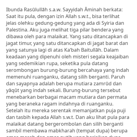
Ibunda Rasūlullāh s.a.w. Sayyidah Āminah berkata:
Saat itu pula, dengan izin Allah s.w.t., bisa terlihat
jelas olehku gedung-gedung yang ada di Syiria dan
Palestina. Aku juga melihat tiga pilar bendera yang
dibawa oleh para malaikat. Yang satu ditancapkan di
jagat timur, yang satu ditancapkan di jagat barat dan
yang satunya lagi di atas Ka‘bah Baitullāh. Dalam
keadaan yang dipenuhi oleh misteri segala keajaiban
yang sedemikian rupa, seketika pula datang
serombongan burung-burung bercahaya yang indah
memenuhi ruanganku, datang silih berganti. Paruh
dan sayapnya adalah berupa mutiara zamrūd dan
yāqūt yang indah sekali. Burung-burung tersebut
menebarkan berbagai macam mutiara dan permata
yang beraneka ragam indahnya di ruanganku.
Setelah itu mereka serentak memanjatkan puja puji
dan tasbih kepada Allah s.w.t. Dan aku lihat pula para
malaikat datang bergerombolan dan silih berganti
sambil membawa mabkharah (tempat dupa) berupa