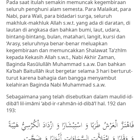
Pada saat itulah semakin memuncak kegembiraan
seluruh penghuni alam semesta. Para Malaikat, para
Nabi, para Wali, para bidadari surga, seluruh
makhluk-makhluk Allah s.w.t. yang ada di daratan, di
lautan di angkasa dan bahkan bumi, laut, udara,
bintang-bintang, bulan, matahari, langit, kursi dan
‘Arasy, seluruhnya benar-benar meluapkan
kegembiraan dan memuncakkan Shalawat Ta‘zhīm
kepada Kekasih Allah s.w.t., Nabi Akhir Zaman,
Baginda Rasūlullāh Muhammad s.a.w. Dan bahkan
Ka‘bah Baitullāh ikut bergetar selama 3 hari berturut-
turut karena bahagia dan bangga menyambut
kelahiran Baginda Nabi Muhammad s.a.w.
Sebagaimana yang telah disebutkan dalam maulid-id-
dibā‘ī lil-imāmi ‘abd-ir-rahmān-id-dibā‘ī hal. 192 dan
193:
فَاهْتَزَّ الْعَرْشُ طَرَبًا وَ اسْتِبْشَارًا وَ ازْدَادَ الْكُرْسِيُّ هَيْبَةً
وَ وَقَارًا وَ امْتَلأَتِ السَّمَاوَاتِ أَنْوَارًا وَ ضَجَّتِ