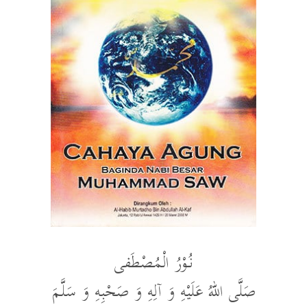
نُوْرُ الْمُصْطَفى
صَلَّى اللهُ عَلَيْهِ وَ آلِهِ وَ صَحْبِهِ وَ سَلَّمَ