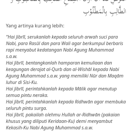
الطَّالِبِ بِالْمَطْلُوْبِ
Yang artinya kurang lebih:
“Hai Jibrīl, serukanlah kepada seluruh arwah suci para
Nabi, para Rasūl dan para Wali agar berkumpul berbaris
rapi menyabut kedatangan Nabi Agung Muhammad
s.a.w.
Hai Jibrīl, bentangkanlah hamparan kemuliaan dan
keagungan derajat al-Qurb dan al-Wishāl kepada Nabi
Agung Muhammad s.a.w. yang memiliki Nūr dan Maqām
luhur di Sisi-Ku.
Hai Jibrīl, perintahkanlah kepada Mālik agar menutup
semua pintu neraka.
Hai Jibrīl, perintahkanlah kepada Ridhwān agar membuka
seluruh pintu surga.
Hai Jibrīl, pakailah olehmu Hullah ar-Ridhwān (pakaian
khusus yang diliputi Keridaan-Ku) demi menyambut
Kekasih-Ku Nabi Agung Muhammad s.a.w.