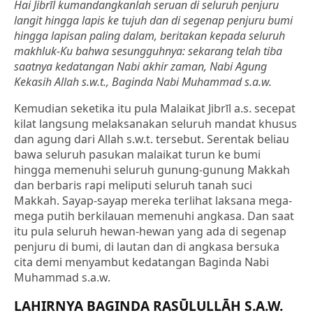
Hai Jibrīl kumandangkanlah seruan di seluruh penjuru
langit hingga lapis ke tujuh dan di segenap penjuru bumi
hingga lapisan paling dalam, beritakan kepada seluruh
makhluk-Ku bahwa sesungguhnya: sekarang telah tiba
saatnya kedatangan Nabi akhir zaman, Nabi Agung
Kekasih Allah s.w.t., Baginda Nabi Muhammad s.a.w.
Kemudian seketika itu pula Malaikat Jibrīl a.s. secepat
kilat langsung melaksanakan seluruh mandat khusus
dan agung dari Allah s.w.t. tersebut. Serentak beliau
bawa seluruh pasukan malaikat turun ke bumi
hingga memenuhi seluruh gunung-gunung Makkah
dan berbaris rapi meliputi seluruh tanah suci
Makkah. Sayap-sayap mereka terlihat laksana mega-
mega putih berkilauan memenuhi angkasa. Dan saat
itu pula seluruh hewan-hewan yang ada di segenap
penjuru di bumi, di lautan dan di angkasa bersuka
cita demi menyambut kedatangan Baginda Nabi
Muhammad s.a.w.
LAHIRNYA BAGINDA RASŪLULLĀH S.A.W.