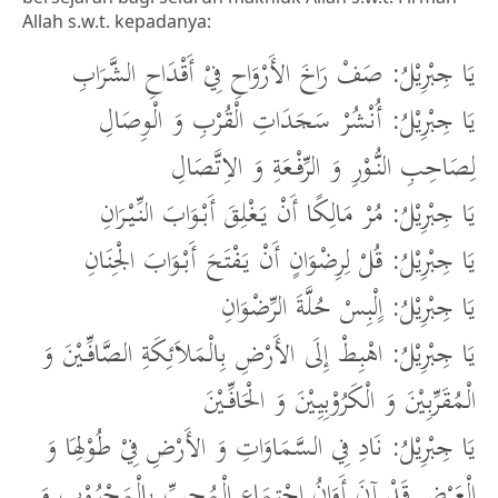
Allah s.w.t. kepadanya:
يَا جِبْرِيْلُ: صَفْ رَاخَ الأَرْوَاحِ فِيْ أَقْدَاحِ الشَّرَابِ
يَا جِبْرِيْلُ: أُنْشُرْ سَجَدَاتِ الْقُرْبِ وَ الْوِصَالِ
لِصَاحِبِ النُّوْرِ وَ الرِّفْعَةِ وَ الاِتَّصَالِ
يَا جِبْرِيْلُ: مُرْ مَالِكًا أَنْ يَغْلِقَ أَبْوَابَ النِّيْرَانِ
يَا جِبْرِيْلُ: قُلْ لِرِضْوَانٍ أَنْ يَفْتَحَ أَبْوَابَ الْجِنَانِ
يَا جِبْرِيْلُ: اِِلْبِسْ حُلَّةَ الرِّضْوَانِ
يَا جِبْرِيْلُ: اهْبِطْ إِلَى الأَرْضِ بِالْمَلاَئِكَةِ الصَّافِّيْنَ وَ
الْمُقَرِّبِيْنَ وَ الْكَرُوْبِيِيْنَ وَ الْحَافِّيْنَ
يَا جِبْرِيْلُ: نَادِ فِي السَّمَاوَاتِ وَ الأَرْضِ فِيْ طُوْلِهَا وَ
الْعَرْضِ قَدْ آنَ أَوَانُ اجْتِمَاعِ الْمُحِبِّ بِالْمَحْبُوْبِ وَ