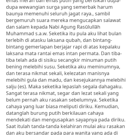
emas merah dan emas putih yang berisikan dupa-
dupa wewangian surga yang semerbak harum
baunya memenuhi seluruh jagat raya., sambil
bergemuruh suara mereka mengucapkan salawat
dan salam kepada Nabi Agung Rasūlullāh
Muhammad s.a.w. Seketika itu pula aku lihat bulan
terlebih di atasku laksana qubah, dan bintang-
bintang gemerlapan berjajar rapi di atas kepalaku
laksana mata rantai emas intan permata. Dan tiba-
tiba telah ada di sisiku secangkir minuman putih
bening melebihi susu. Seketika aku meminumnya,
dan terasa nikmat sekali, kelezatan manisnya
melebihi gula dan madu, dan kesejukannya melebihi
salju (es). Maka seketika lepaslah segala dahagaku.
Sangat terasa nikmat, segar dan lezat sekali yang
belum pernah aku rasakan sebelumnya. Seketika
cahaya yang luar biasa meliputi diriku. Kemudian,
datanglah burung putih berkilauan cahaya
mendekati dan mengusapkan sayapnya pada diriku.
Saat itulah tanda-tanda kelahiran mulai aku rasakan
dan aku bersandar pada para wanita yang ada di