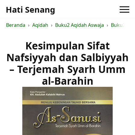
Hati Senang
Beranda
Aqidah
Buku2 Aqidah Aswaja
Buku2 Ush
Kesimpulan Sifat
Nafsiyyah dan Salbiyyah
– Terjemah Syarh Umm
al-Barahin