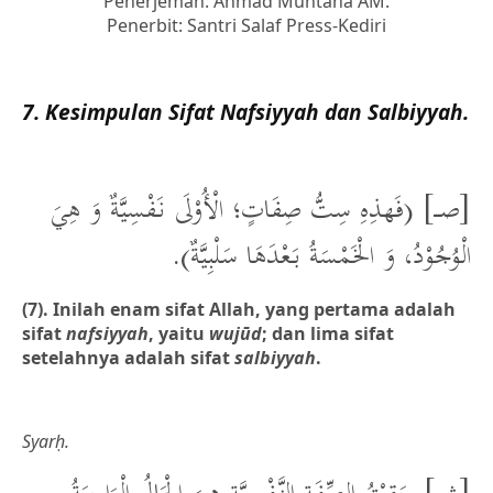
Penerjemah: Ahmad Muntaha AM.
Penerbit: Santri Salaf Press-Kediri
7. Kesimpulan Sifat Nafsiyyah dan Salbiyyah.
[صـــ] (فَهذِهِ سِتُّ صِفَاتٍ؛ الْأُوْلَى نَفْسِيَّةٌ وَ هِيَ
الْوُجُوْدُ، وَ الْخَمْسَةُ بَعْدَهَا سَلْبِيَّةٌ).
(7). Inilah enam sifat Allah, yang pertama adalah
sifat
nafsiyyah
, yaitu
wujūd
; dan lima sifat
setelahnya adalah sifat
salbiyyah
.
Syarḥ.