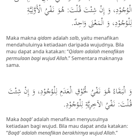
الْوُجُوْدِ، وَ إِنْ شِئْتَ قُلْتَ: هُوَ نَفْيُ الْأَوَّلِيَّةِ
لِلْوُجُوْدِ، وَ الْمَعْنَى وَاحِدٌ.
Maka makna
qidam
adalah
salb
, yaitu menafikan
mendahuluinya ketiadaan daripada wujudnya. Bila
mau dapat anda katakan: “
Qidam adalah menafikan
permulaan bagi wujud Allah
.” Sementara maknanya
sama.
وَ الْبَقَاءُ هُوَ نَفْيُ لُحُوْقِ الْعَدَمِ لِلْوُجُوْدِ، وَ إِنْ شِئْتَ
قُلْتَ: نَفْيُ الآخِرِيَّةِ لِلْوُجُوْدِ.
Maka
baqā’
adalah menafikan menyusulnya
ketiadaan bagi wujud. Bila mau dapat anda katakan:
“
Baqā’ adalah menafikan berakhirnya wujud Allah
.”