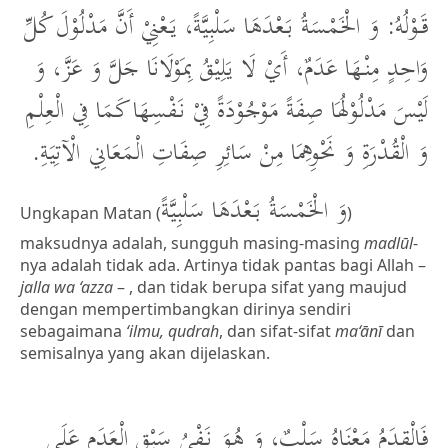
قَوْلُهُ: وَ الْخَمْسَةُ بَعْدَهَا سَلْبِيَّةً، يَعْنِيْ أَنَّ مَدْلُوْلَ كُلِّ
وَاحِدٍ مِنْهَا عَدَمٌ، أَيْ لَا يَلِيْقُ بِمَوْلَانَا جَلَّ وَ عَزَّ، وَ
لَيْسَ مَدْلُوْلُهَا صِفَةً مَوْجُوْدَةً فِيْ نَفْسِهَا كَمَا فِي الْعِلْمِ
وَ الْقُدْرَةِ وَ نَحْوِهِمَا مِنْ سَائِرِ صِفَاتِ الْمَعَانِي الْآتِيَةِ.
وَ الْخَمْسَةُ بَعْدَهَا سَلْبِيَّةً
Ungkapan Matan (
)
maksudnya adalah, sungguh masing-masing
madlūl
-
nya adalah tidak ada. Artinya tidak pantas bagi Allah –
jalla wa ‘azza
– , dan tidak berupa sifat yang maujud
dengan mempertimbangkan dirinya sendiri
sebagaimana
‘ilmu, qudrah
, dan sifat-sifat
ma‘ānī
dan
semisalnya yang akan dijelaskan.
فَالْقِدَمُ مَعْنَاهُ سَلْبٌ، وَ هُوَ نَفْيُ سَبْقِ الْعَدَمِ عَلَى