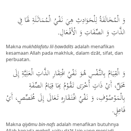
وَ الْمُخَالَفَةُ لِلْحَوَادِثِ هِيَ نَفْيُ الْمُمَاثَلَةِ لَهَا فِي
الذَّاتِ وَ الصِّفَاتِ وَ الْأَفْعَالِ.
Makna
mukhālafatu lil-ḥawādits
adalah menafikan
kesamaan Allah pada makhluk, dalam dzāt, sifat, dan
perbuatan.
وَ الْقِيَامُ بِالنَّفْسِ هُوَ نَفْيُ افْتِقَارِ الذَّاتِ الْعَلِيَّةِ إِلَى
مَحَلٍّ، أَيْ ذَاتٍ أُخْرَى تَقُوْمُ بِهَا قِيَامُ الصِّفَةِ
بِالْمَوْصُوْفِ، وَ نَفْيُ افْتَقَارِهِ تَعَالَى إِلَى مُخَصِّصٍ، أَيْ
فَاعِلٍ.
Makna
qiyāmu bin-nafs
adalah menafikan butuhnya
Allah kepada
maḥall
, yaitu dzāt lain yang menjadi