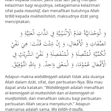
kelaziman bagi wujudnya, sebagaimana kelaziman
sifat pada
maushūf
, dan menafikan butuhnya Allah
ta‘ālā
kepada
mukhashshish
, maksudnya dzāt yang
menciptakan.
وَ الْوَحْدَانِيَّةُ عَدَمُ الْاِثْنَيْنِيَّةِ فِي الذَّاتِ الْعَلِيَّةِ وَ
الصِّفَاتِ وَ الْأَفْعَالِ، وَ إِنْ شِئْتَ قُلْتَ: هِيَ نَفْيُ
الْكَمِّيَّةِ الْمُتَّصِلَةِ وَ الْمُنْفَصِلَةِ وَ نَفْيُ الشَّرِيْكِ فِي
الْأَفْعَالِ عُمُوْمًا، وَ الْمَعْنَى وَاحِدٌ. وَ بِاللهِ التَّوْفِيْقُ.
Adapun makna
waḥdāniyyah
adalah tidak ada duanya
Allah dalam dzāt, sifat, dan perbuatan-Nya. Bila mau
dapat anda katakan: “
Waḥdāniyyah
adalah menafikan
al-kammiyyah al-muttashilah
dan
al-kammiyyah al-
munfashilah
, dan menafikan sekutu bagi perbuatan-
perbuatan Allah secara menyeluruh.” Adapun
maknanya adalah sama.
Wa billāh-it-taufīq
.