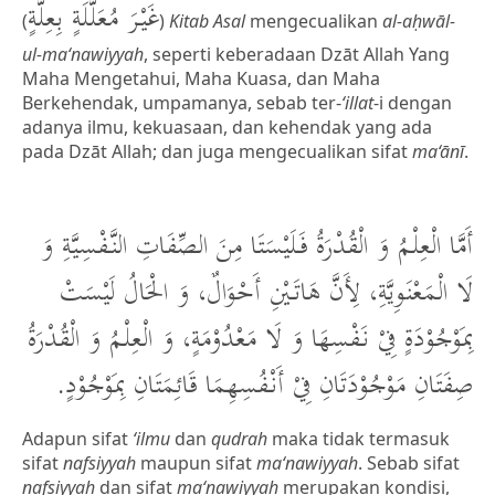
غَيْرَ مُعَلَّلَةٍ بِعِلَّةٍ
(
)
Kitab Asal
mengecualikan
al-aḥwāl-
ul-ma‘nawiyyah
, seperti keberadaan Dzāt Allah Yang
Maha Mengetahui, Maha Kuasa, dan Maha
Berkehendak, umpamanya, sebab ter-
‘illat
-i dengan
adanya ilmu, kekuasaan, dan kehendak yang ada
pada Dzāt Allah; dan juga mengecualikan sifat
ma‘ānī
.
أَمَّا الْعِلْمُ وَ الْقُدْرَةُ فَلَيْسَتَا مِنَ الصِّفَاتِ النَّفْسِيَّةِ وَ
لَا الْمَعْنَوِيَّةِ، لِأَنَّ هَاتَيْنِ أَحْوَالٌ، وَ الْحَالُ لَيْسَتْ
بِمَوْجُوْدَةٍ فِيْ نَفْسِهَا وَ لَا مَعْدُوْمَةٍ، وَ الْعِلْمُ وَ الْقُدْرَةُ
صِفَتَانِ مَوْجُوْدَتَانِ فِيْ أَنْفُسِهِمَا قَائِمَتَانِ بِمَوْجُوْدٍ.
Adapun sifat
‘ilmu
dan
qudrah
maka tidak termasuk
sifat
nafsiyyah
maupun sifat
ma‘nawiyyah
. Sebab sifat
nafsiyyah
dan sifat
ma‘nawiyyah
merupakan kondisi,