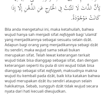
لِأَنَّ الذَّاتَ لَا تَثْبُتُ فِي الْخَارِجِ عَنِ الذِّهْنِ إِلَّا إِذَا
كَانَتْ مَوْجُوْدَةً.
Bila anda mengetahui ini, maka ketahuilah, bahwa
wujud hanya sah menjadi sifat
nafsiyyah
bagi ‘ulamā’
yang menjadikannya sebagai sesuatu selain dzāt.
Adapun bagi orang yang menjadikannya sebagi dzāt
itu sendiri, maka wujud sama sekali bukan
merupakan sifat. Telah lewat keterangan terkait
wujud tidak bisa dianggap sebagai sifat, dan dengan
keterangan seperti itu pula di sini wujud tidak bisa
dianggap sebagai sifat
nafsiyyah
, maksudnya makna
wujud itu kembali pada dzāt, baik kita katakan bahwa
wujud merupakan dzāt itu sendiri ataupun selain
hakikatnya. Sebab, sungguh dzāt tidak wujud secara
nyata dari hati kecuali diwujudkan.