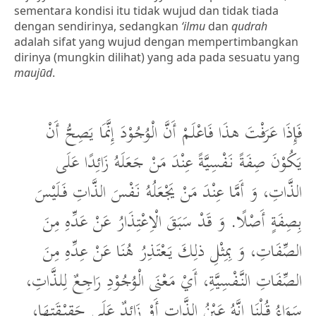
sementara kondisi itu tidak wujud dan tidak tiada
dengan sendirinya, sedangkan
‘ilmu
dan
qudrah
adalah sifat yang wujud dengan mempertimbangkan
dirinya (mungkin dilihat) yang ada pada sesuatu yang
maujūd
.
فَإِذَا عَرَفْتَ هذَا فَاعْلَمْ أَنَّ الْوُجُوْدَ إِنَّمَا يَصِحُّ أَنْ
يَكُوْنَ صِفَةً نَفْسِيَّةً عِنْدَ مَنْ جَعَلَهُ زَائِدًا عَلَى
الذَّاتِ، وَ أَمَّا عِنْدَ مَنْ يَجْعَلُهُ نَفْسَ الذَّاتِ فَلَيْسَ
بِصِفَةٍ أَصْلًا. وَ قَدْ سَبَقَ الْاِعْتِذَارُ عَنْ عَدِّهِ مِنَ
الصِّفَاتِ، وَ بِمِثْلِ ذلِكَ يَعْتَذِرُ هُنَا عَنْ عِدِّهِ مِنَ
الصِّفَاتِ النَّفْسِيَّةِ، أَيْ مَعْنَى الْوُجُوْدِ رَاجِعٌ لِلذَّاتِ،
سَوَاءُ قُلْنَا إِنَّهُ عَيْنُ الذَّاتِ أَوْ زَائِدٌ عَلَى حَقِيْقَتِهَا،