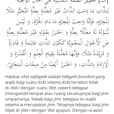
[شــــ] حَقِيْقُ الصِّفَةِ النَّفْسِيَّةِ هِيَ الْحَالُ الْوَاجِبَةُ
لِلذَّاتِ مَا دَامَتِ الذَّاتُ غَيْرَ مُعَلَّلَةٍ بِعِلَّةٍ التَّحَيُّزِ مَثَلًا
لِلْجِرْمِ، فَإِنَّهُ وَاجِبٌ لِلْجِرْمِ مَا دَامَ الْجَرْمُ، وَ لَيْسَ
ثُبُوْتُهُ لَهُ مَعَلَّلًا بِعِلَّةٍ وَ احْتَرَزَ بِقَوْلِهِ غَيْرَ مُعَلَّلَةٍ بِعِلَّةٍ
عَنِ الْأَحْوَالِ الْمَعْنَوِيَّة كَكَوْنِ الذَّاتِ عَالِمَةً وَ قَادِرَةً
وَ مُرِيْدَةً مَثَلًا، فِإِنَّهَا مُعَلَّلَةٌ بِقِيَامِ الْعِلْمِ وَ الْقُدْرَةِ وَ
الْإرَادَةِ بِالذَّاتِ، وَ احْتَرَزَ أَيْضًا مِنْ صِفَاتِ الْمَعَانِيْ.
Hakikat sifat
nafsiyyah
adalah
ḥāliyyah
(kondisi) yang
wajib bagi suatu dzāt selama dzāt tersebut tidak
di-
‘illat
-i dengan suatu
‘illat
, seperti
taḥayyuz
(mengambil tempat atau ruang secukupnya) bagi
jirm
umpamanya. Sebab bagi
jirm
,
taḥayyuz
itu wajib
selama ia merupakan
jirm
. Tetapnya
taḥayyuz
bagi
jirm
tidak di-
‘illat
-i dengan
‘illat
apapun. Dengan ucapan