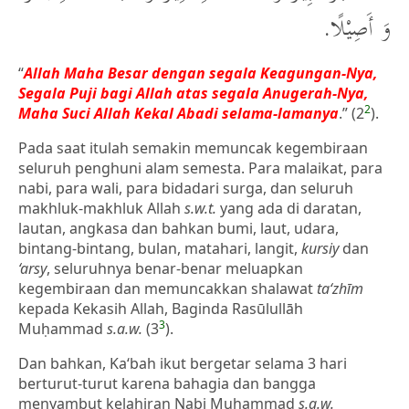
وَ أَصِيْلًا.
“
Allah Maha Besar dengan segala Keagungan-Nya,
Segala Puji bagi Allah atas segala Anugerah-Nya,
2
Maha Suci Allah Kekal Abadi selama-lamanya
.” (2
).
Pada saat itulah semakin memuncak kegembiraan
seluruh penghuni alam semesta. Para malaikat, para
nabi, para wali, para bidadari surga, dan seluruh
makhluk-makhluk Allah
s.w.t.
yang ada di daratan,
lautan, angkasa dan bahkan bumi, laut, udara,
bintang-bintang, bulan, matahari, langit,
kursiy
dan
‘arsy
, seluruhnya benar-benar meluapkan
kegembiraan dan memuncakkan shalawat
ta‘zhīm
kepada Kekasih Allah, Baginda Rasūlullāh
3
Muḥammad
s.a.w.
(3
).
Dan bahkan, Ka‘bah ikut bergetar selama 3 hari
berturut-turut karena bahagia dan bangga
menyambut kelahiran Nabi Muḥammad
s.a.w.