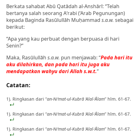
Berkata sahabat Abū Qatādah al-Anshārī: “Telah
bertanya salah seorang A‘rabi (‘Arab Pegunungan)
kepada Baginda Rasūlullāh Muḥammad
s.a.w.
sebagai
berikut:
“Apa yang kau perbuat dengan berpuasa di hari
Senin?”
Maka, Rasūlullāh
s.a.w.
pun menjawab: “
Pada hari itu
aku dilahirkan, dan pada hari itu juga aku
mendapatkan wahyu dari Allah s.w.t.
”
Catatan:
1). Ringkasan dari “
an-Ni‘mat-ul-Kubrā ‘Alal-‘Ālam
” hlm. 61-67.
1). Ringkasan dari “
an-Ni‘mat-ul-Kubrā ‘Alal-‘Ālam
” hlm. 61-67.
1). Ringkasan dari “
an-Ni‘mat-ul-Kubrā ‘Alal-‘Ālam
” hlm. 61-67.