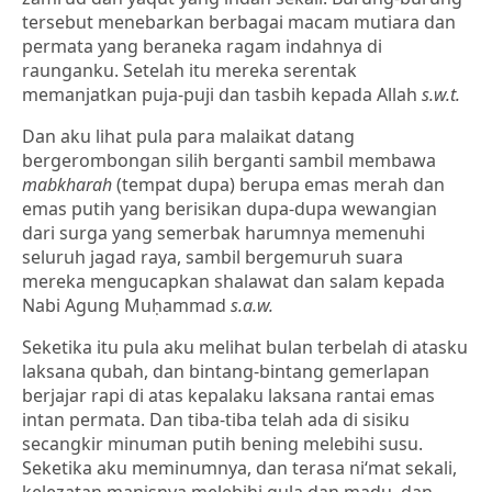
tersebut menebarkan berbagai macam mutiara dan
permata yang beraneka ragam indahnya di
raunganku. Setelah itu mereka serentak
memanjatkan puja-puji dan tasbih kepada Allah
s.w.t.
Dan aku lihat pula para malaikat datang
bergerombongan silih berganti sambil membawa
mabkharah
(tempat dupa) berupa emas merah dan
emas putih yang berisikan dupa-dupa wewangian
dari surga yang semerbak harumnya memenuhi
seluruh jagad raya, sambil bergemuruh suara
mereka mengucapkan shalawat dan salam kepada
Nabi Agung Muḥammad
s.a.w.
Seketika itu pula aku melihat bulan terbelah di atasku
laksana qubah, dan bintang-bintang gemerlapan
berjajar rapi di atas kepalaku laksana rantai emas
intan permata. Dan tiba-tiba telah ada di sisiku
secangkir minuman putih bening melebihi susu.
Seketika aku meminumnya, dan terasa ni‘mat sekali,
kelezatan manisnya melebihi gula dan madu, dan