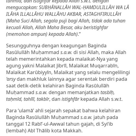
tahmid, dan istighfar kepada Allah s.w.t. dengan
mengucapkan: SUBḤĀNALLĀH WAL-ḤAMDULILLĀH WA LĀ
ILĀHA ILLALLĀHU WALLĀHU AKBAR, ASTAGHFIRULLĀH
(Maha Suci Allah, segala puji bagi Allah, tidak ada tuhan
kecuali Allah, Allah Maha Besar, aku beristighfar
(memohon ampun) kepada Allah)
.”
Sesungguhnya dengan keagungan Baginda
Rasūlullāh Muḥammad
s.a.w.
di sisi Allah, maka Allah
telah memerintahkan kepada malaikat-Nya yang
agung yakni Malaikat Jibrīl, Malaikat Muqarrabīn,
Malaikat Karūbiyyīn, Malaikat yang selalu mengelilingi
‘arsy
dan makhluk lainnya agar serentak berdiri pada
saat detik-detik kelahiran Baginda Rasūlullāh
Muḥammad
s.a.w.
dengan memanjatkan
tasbīḥ,
taḥmīd, tahlīl, takbīr
, dan
istighfār
kepada Allah s.w.t.
Para ‘ulamā’ ahli sejarah sepakat bahwa kelahiran
Baginda Rasūlullāh Muḥammad
s.a.w.
jatuh pada
tanggal 12 Rabī‘-ul-Awwal tahun gajah, di Syi‘ib
(lembah) Abī Thālib kota Makkah.