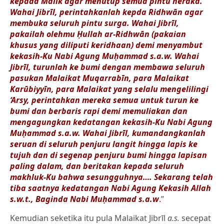
kepada Mālik agar menutup semua pintu neraka.
Wahai Jibrīl, perintahkanlah kepda Ridhwān agar
membuka seluruh pintu surga. Wahai Jibrīl,
pakailah olehmu Ḥullah ar-Ridhwān (pakaian
khusus yang diliputi keridhaan) demi menyambut
kekasih-Ku Nabi Agung Muḥammad s.a.w. Wahai
Jibrīl, turunlah ke bumi dengan membawa seluruh
pasukan Malaikat Muqarrabīn, para Malaikat
Karūbiyyīn, para Malaikat yang selalu mengelilingi
‘Arsy, perintahkan mereka semua untuk turun ke
bumi dan berbaris rapi demi memuliakan dan
mengagungkan kedatangan kekasih-Ku Nabi Agung
Muḥammad s.a.w. Wahai Jibrīl, kumandangkanlah
seruan di seluruh penjuru langit hingga lapis ke
tujuh dan di segenap penjuru bumi hingga lapisan
paling dalam, dan beritakan kepada seluruh
makhluk-Ku bahwa sesungguhnya…. Sekarang telah
tiba saatnya kedatangan Nabi Agung Kekasih Allah
s.w.t., Baginda Nabi Muḥammad s.a.w
.
”
Kemudian seketika itu pula Malaikat Jibrīl
a.s.
secepat