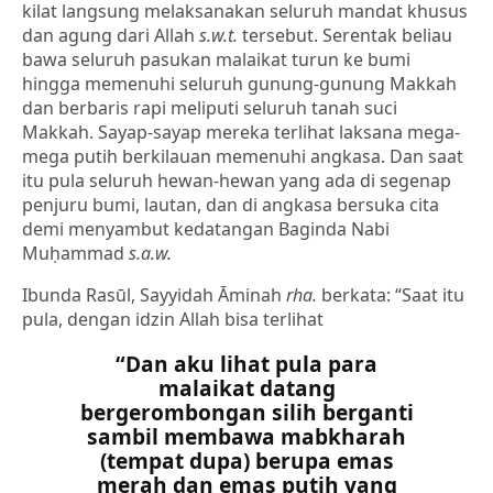
kilat langsung melaksanakan seluruh mandat khusus
dan agung dari Allah
s.w.t.
tersebut. Serentak beliau
bawa seluruh pasukan malaikat turun ke bumi
hingga memenuhi seluruh gunung-gunung Makkah
dan berbaris rapi meliputi seluruh tanah suci
Makkah. Sayap-sayap mereka terlihat laksana mega-
mega putih berkilauan memenuhi angkasa. Dan saat
itu pula seluruh hewan-hewan yang ada di segenap
penjuru bumi, lautan, dan di angkasa bersuka cita
demi menyambut kedatangan Baginda Nabi
Muḥammad
s.a.w.
Ibunda Rasūl, Sayyidah Āminah
rha.
berkata: “Saat itu
pula, dengan idzin Allah bisa terlihat
“Dan aku lihat pula para
malaikat datang
bergerombongan silih berganti
sambil membawa mabkharah
(tempat dupa) berupa emas
merah dan emas putih yang