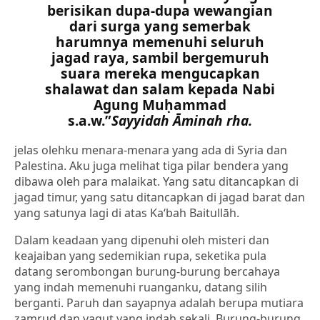
berisikan dupa-dupa wewangian
dari surga yang semerbak
harumnya memenuhi seluruh
jagad raya, sambil bergemuruh
suara mereka mengucapkan
shalawat dan salam kepada Nabi
Agung Muḥammad
s.a.w.”
Sayyidah Āminah rha.
jelas olehku menara-menara yang ada di Syria dan
Palestina. Aku juga melihat tiga pilar bendera yang
dibawa oleh para malaikat. Yang satu ditancapkan di
jagad timur, yang satu ditancapkan di jagad barat dan
yang satunya lagi di atas Ka‘bah Baitullāh.
Dalam keadaan yang dipenuhi oleh misteri dan
keajaiban yang sedemikian rupa, seketika pula
datang serombongan burung-burung bercahaya
yang indah memenuhi ruanganku, datang silih
berganti. Paruh dan sayapnya adalah berupa mutiara
zamrud dan yaqut yang indah sekali. Burung-burung