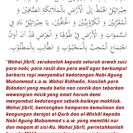
جِيْرَائِيْلُ اهْبُطْ إِلَى الْأَرْضِ بالْمَلَائِكَةِ الصَّافِيْنَ وَ
الْمُقَرَّبِيْنَ وَ الْكَرُوْبِيِّيْنَ وَ الْحَافِّيْنَ، يَا جِيْرَائِيْلُ نَادِ فِي
السَّموَاتِ وَ الْأَرْضِ فِيْ طُوْلِهَا وَ الْعَرْضِ قَدْ آنَ أَوَانُ
اجْتِمَاعِ الْمُحِبِّ بِالْمَحْبُوْبِ وَ الطَّالِبِ بِالْمَطْلُوْبِ.
“
Wahai Jibrīl, serukanlah kepada seluruh arwah suci
para nabi, para rasūl dan para walī agar berkumpul
berbaris rapi menyambut kedatangan Nabi Agung
Muḥammad s.a.w. Wahai Ridhwān, hiasilah para
Bidadari yang muda belia nan cantik dan tebarkan
wewangian misik yang amat harum demi
menyambut kedatangan sebaik-baiknya makhluk.
Wahai Jibrīl, bentangkan hamparan kemuliaan dan
keagungan derajat al-Qurb dan al-Wishāl kepada
Nabi Agung Muḥammad s.a.w. yang memiliki nur
dan maqam di sisi-Ku. Wahai Jibrīl, perintahkanlah