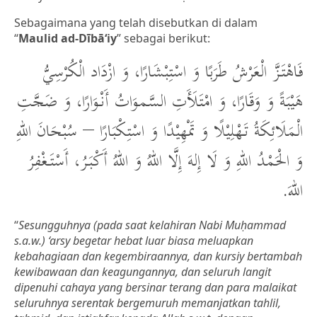
Sebagaimana yang telah disebutkan di dalam
“
Maulid ad-Dībā‘iy
” sebagai berikut:
فَاهْتَزَّ الْعَرْشُ طَرَبًا وَ اسْتِبْشَارًا، وَ ازْدَاد الْكُرْسِيُّ
هَيْبَةً وَ وَقَارًا، وَ امْتَلَأَتِ السَّموَاتُ أَنْوَارًا، وَ ضَجَّتِ
الْمَلَائِكَةُ تَهْلِيْلًا وَ تَمْهِيْدًا وَ اسْتِكْبَارًا – سُبْحَانَ اللهِ
وَ الْحَمْدُ اللهِ وَ لَا إِلهَ إِلَّا اللهُ وَ اللهُ أَكْبَرُ، أَسْتَغْفِرُ
اللهَ.
“
Sesungguhnya (pada saat kelahiran Nabi Muḥammad
s.a.w.) ‘arsy begetar hebat luar biasa meluapkan
kebahagiaan dan kegembiraannya, dan kursiy bertambah
kewibawaan dan keagungannya, dan seluruh langit
dipenuhi cahaya yang bersinar terang dan para malaikat
seluruhnya serentak bergemuruh memanjatkan tahlil,