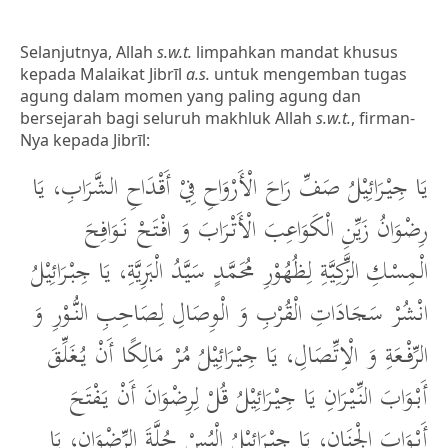
Selanjutnya, Allah
s.w.t.
limpahkan mandat khusus
kepada Malaikat Jibrīl
a.s.
untuk mengemban tugas
agung dalam momen yang paling agung dan
bersejarah bagi seluruh makhluk Allah
s.w.t.
, firman-
Nya kepada Jibrīl:
يَا جِيْرَائِيْلُ صَفِّ رَاحَ الْأَرْوَاحِ فِيْ أَقْدَاحِ الشَّرَابِ، يَا
رِضْوَانُ زَيِّنِ الْكَوَاعِبَ الْأَتْرَابَ وَ افْتَحْ نَوَافِحَ
الْمِسْكِ الزَّكِيَّةِ لِظُهُوْرِ مُحَمَّدٍ سَيَّدُ الْبَرِيَّةِ، يَا جِبْرَائِيْلُ
انْشُرْ سَجَادَاتِ الْقُرْبِ وَ الْوِصَالِ لِصَاحِبِ النُّوْرِ وَ
الرِّفْعَةِ وَ الْاِتِّصَالِ، يَا جِيْرَائِيْلُ مُرْ مَالِكًا أَنْ يُغَلِّقَ
أَبْوَابَ النِّيْرَانِ يَا جِيْرَائِيْلُ قُلْ لِرِضْوَانَ أَنْ يَفْتَحَ
أَبْوَابَ الْجِنَانِ، يَا جِيْرَائِيْلُ الْبُسْ حُلَّةَ الرِّضْوَانِ، يَا