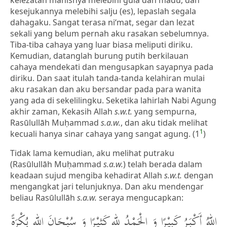
kesejukannya melebihi salju (es), lepaslah segala
dahagaku. Sangat terasa ni‘mat, segar dan lezat
sekali yang belum pernah aku rasakan sebelumnya.
Tiba-tiba cahaya yang luar biasa meliputi diriku.
Kemudian, datanglah burung putih berkilauan
cahaya mendekati dan mengusapkan sayapnya pada
diriku. Dan saat itulah tanda-tanda kelahiran mulai
aku rasakan dan aku bersandar pada para wanita
yang ada di sekelilingku. Seketika lahirlah Nabi Agung
akhir zaman, Kekasih Allah
s.w.t.
yang sempurna,
Rasūlullāh Muḥammad
s.a.w.
, dan aku tidak melihat
1
kecuali hanya sinar cahaya yang sangat agung. (1
)
Tidak lama kemudian, aku melihat putraku
(Rasūlullāh Muḥammad
s.a.w.
) telah berada dalam
keadaan sujud mengiba kehadirat Allah
s.w.t.
dengan
mengangkat jari telunjuknya. Dan aku mendengar
beliau Rasūlullāh
s.a.w.
seraya mengucapkan:
اللهُ أَكْبَرُ كَبِيْرًا وَ الْحَمْدُ للهِ كَثِيْرًا وَ سُبْحَانَ اللهِ بُكْرَةً