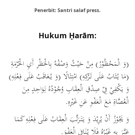
Penerbit: Santri salaf press.
Hukum Ḥarām:
(وَ الْمَحْظُوْرُ) مِنْ حَيْثُ وَصْفُهُ بِالْحَظْرِ أَيِ الْحُرْمَةِ
(مَا يُثَابُ عَلَى تَرْكِهِ) امْتِثَالًا (وَ يُعَاقَبُ عَلَى فِعْلِهِ)
وَ يَكْفِيْ فِيْ صِدْقِ الْعِقَابِ وُجُوْدُهُ لِوَاحِدٍ مِنَ
الْعُصَّاةِ مَعَ الْعَفْوِ عَنِ غَيْرِهِ.
وَ يَجُوْزُ أَنْ يُرِيْدَ وَ يَتَرَتَّبَ الْعِقَابُ عَلَى فِعْلِهِ كَمَا
عَبَّرَ بِهِ غَيْرُهُ فَلَا يُنَافِي الْعَفْوَ.