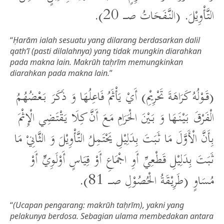
التَّأْوِيْلَ. (النَّفَحَاتُ صــــ 20).
“
Ḥarām ialah sesuatu yang dilarang berdasarkan dalil
qath‘ī (pasti dilalahnya) yang tidak mungkin diarahkan
pada makna lain. Makrūh taḥrīm memungkinkan
diarahkan pada makna lain.
”
(قَوْلُهُ كَرَاهَةَ تَحْرِيْمِ) أَيْ يَأْثَمُ فَاعِلُهَا وَ ذَكَرَ بَعْضُهُمُ
الْفَرْقَ بَيْنَهَا وَ بَيْنَ الْحَرَامِ مَعَ أَنَّ كِلَا يَقْتَضِي الْإِثْمَ
بِأَنَّ الْأَوَّلَ مَا ثَبَتَ بِدَلِيْلِ يَحْتَمِلُ التَّأْوِيْلَ وَ الثَّانِيْ مَا
ثَبَتَ بِدَلِيْلِ قَطْعِيِّ أَوِ اجْمَاعِ أَوْ قِيَاسٍ أَوْلَوِيٍّ أَوْ
مُسَاوٍ (طَرِيْقَةُ الْحُصُوْلِ صــــ 81).
“
(Ucapan pengarang: makrūh taḥrīm), yakni yang
pelakunya berdosa. Sebagian ulama membedakan antara