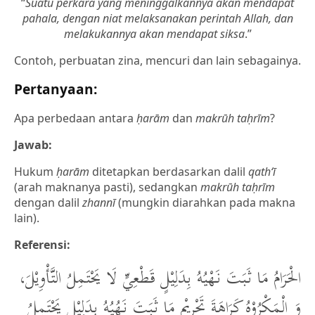
“
Suatu perkara yang meninggalkannya akan mendapat
pahala, dengan niat melaksanakan perintah Allah, dan
melakukannya akan mendapat siksa
.”
Contoh, perbuatan zina, mencuri dan lain sebagainya.
Pertanyaan:
Apa perbedaan antara
ḥarām
dan
makrūh taḥrīm
?
Jawab:
Hukum
ḥarām
ditetapkan berdasarkan dalil
qath‘ī
(arah maknanya pasti), sedangkan
makrūh taḥrīm
dengan dalil
zhannī
(mungkin diarahkan pada makna
lain).
Referensi:
الْحَرَامُ مَا ثَبَتَ نَهْيُهُ بِدَلِيْلٍ قَطْعِيٍّ لَا يَحْتَمِلُ التَّأْوِيْلَ،
وَ الْمَكْرُوْهُ كَرَاهَةَ تَحْرِيْمٍ مَا ثَبَتَ نَهُيُهُ بِدَلِيْلٍ يَحْتَمِلُ