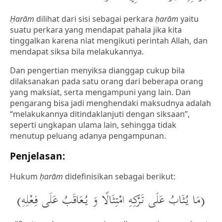
Ḥarām
dilihat dari sisi sebagai perkara
ḥarām
yaitu
suatu perkara yang mendapat pahala jika kita
tinggalkan karena niat mengikuti perintah Allah, dan
mendapat siksa bila melakukannya.
Dan pengertian menyiksa dianggap cukup bila
dilaksanakan pada satu orang dari beberapa orang
yang maksiat, serta mengampuni yang lain. Dan
pengarang bisa jadi menghendaki maksudnya adalah
“melakukannya ditindaklanjuti dengan siksaan”,
seperti ungkapan ulama lain, sehingga tidak
menutup peluang adanya pengampunan.
Penjelasan:
Hukum
ḥarām
didefinisikan sebagai berikut:
(مَا يُثَابُ عَلَى تَرْكِهِ امْتِثَالًا وَ يُعَاقَبُ عَلَى فِعْلِهِ)