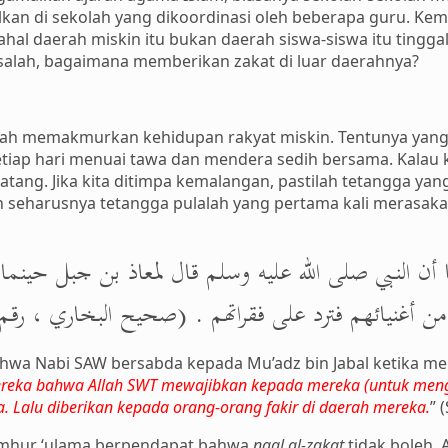
kan di sekolah yang dikoordinasi oleh beberapa guru. Kem
ahal daerah miskin itu bukan daerah siswa-siswa itu tinggal
 masalah, bagaimana memberikan zakat di luar daerahnya?
alah memakmurkan kehidupan rakyat miskin. Tentunya yang
etiap hari menuai tawa dan mendera sedih bersama. Kalau k
atang. Jika kita ditimpa kemalangan, pastilah tetangga yan
an seharusnya tetangga pulalah yang pertama kali merasaka
ن النـبي صلى الله عليه وسلم قال لمعاذ بن جبل حينما 
 أغنيائهم فترد على فقراتهم . (صحيح البخاري ، رقم ۳۰۸
bahwa Nabi SAW bersabda kepada Mu’adz bin Jabal ketika m
reka bahwa Allah SWT mewajibkan kepada mereka (untuk menge
. Lalu diberikan kepada orang-orang fakir di daerah mereka.
” 
jumhur ‘ulama berpendapat bahwa
naql al-zakat
tidak boleh. A