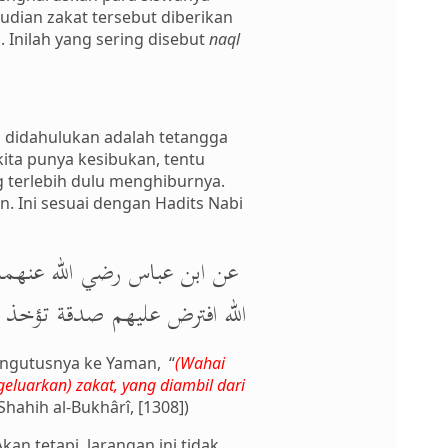
udian zakat tersebut diberikan
. Inilah yang sering disebut
naql
 didahulukan adalah tetangga
ita punya kesibukan, tentu
g terlebih dulu menghiburnya.
n. Ini sesuai dengan Hadits Nabi
عن ابن عباس رضي الله عنهما أ
الله افترض عليهم صدقة تؤخذ من)
engutusnya ke Yaman, “
(Wahai
luarkan) zakat, yang diambil dari
(Shahih al-Bukhârî, [1308])
kan tetapi, larangan ini tidak