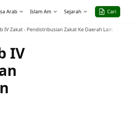
sa Arab
Islam Am
Sejarah
Cari
Bab IV Zakat - Pendistribusian Zakat Ke Daerah Lain
b IV
ian
in