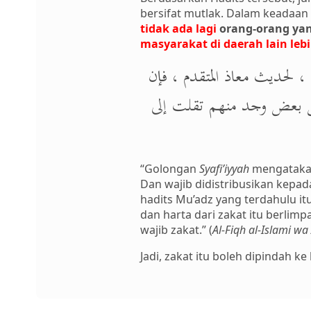
bersifat mutlak. Dalam keadaan
tidak ada lagi
orang-orang yan
masyarakat di daerah lain l
 ، لحديث معاذ المتقدم ، فإن
عن بعض وجد منهم تقلت إلى
“Golongan
Syafi’iyyah
mengatakan
Dan wajib didistribusikan kepad
hadits Mu’adz yang terdahulu itu
dan harta dari zakat itu berlimp
wajib zakat.” (
Al-Fiqh al-Islami wa
Jadi, zakat itu boleh dipindah 