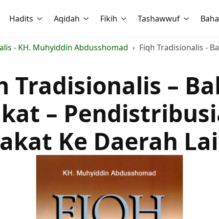
Hadits
Aqidah
Fikih
Tashawwuf
Baha
nalis - KH. Muhyiddin Abdusshomad
Fiqh Tradisionalis - 
h Tradisionalis – Ba
kat – Pendistribus
akat Ke Daerah La