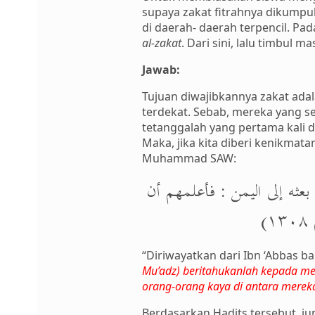
supaya zakat fitrahnya dikumpul
di daerah- daerah terpencil. Pad
al-zakat
. Dari sini, lalu timbul
Jawab:
Tujuan diwajibkannya zakat ad
terdekat. Sebab, mereka yang s
tetanggalah yang pertama kali d
Maka, jika kita diberi kenikmat
Muhammad SAW:
بعثه إلى اليمن : فأعلمهم أن
۱
“Diriwayatkan dari Ibn ‘Abbas 
Mu’adz) beritahukanlah kepada me
orang-orang kaya di antara mereka
Berdasarkan Hadits tersebut, 