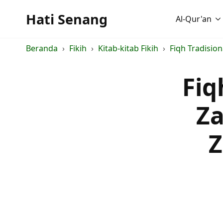
Hati Senang
Al-Qur'an
Beranda
Fikih
Kitab-kitab Fikih
Fiqh Tradisio
Fiq
Za
Z