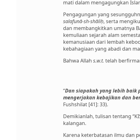
mati dalam mengagungkan Isla
Pengagungan yang sesungguhny
salafunā-sh-shāliḥ
, serta mengik
dan membangkitkan umatnya Ba
kemuliaan sejarah alam semes
kemanusiaan dari lembah kebo
kebahagiaan yang abadi dan ma
Bahwa Allah
s.w.t.
telah berfirma
“
Dan siapakah yang lebih baik
mengerjakan kebajikan dan ber
Fushshilat [41]: 33).
Demikianlah, tulisan tentang “
kalangan.
Karena keterbatasan ilmu dan pen