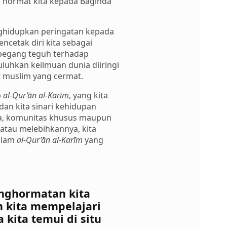
a hormat kita kepada Baginda
hidupkan peringatan kepada
ncetak diri kita sebagai
pegang teguh terhadap
luhkan keilmuan dunia diiringi
 muslim yang cermat.
p
al-Qur’ān al-Karīm
, yang kita
 dan kita sinari kehidupan
rga, komunitas khusus maupun
atau melebihkannya, kita
dalam
al-Qur’ān al-Karīm
yang
nghormatan kita
n kita mempelajari
kita temui di situ