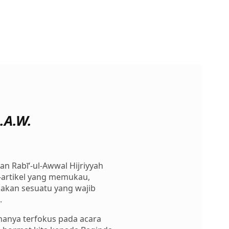
.A.W.
an Rabī‘-ul-Awwal Hijriyyah
l-artikel yang memukau,
pakan sesuatu yang wajib
.
hanya terfokus pada acara