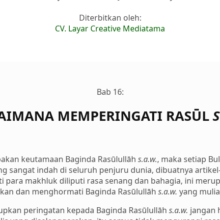
Diterbitkan oleh:
CV. Layar Creative Mediatama
Bab 16:
AIMANA MEMPERINGATI RASŪL
S
pakan keutamaan Baginda Rasūlullāh
s.a.w.
, maka setiap Bul
g sangat indah di seluruh penjuru dunia, dibuatnya artike
ti para makhluk diliputi rasa senang dan bahagia, ini meru
kan dan menghormati Baginda Rasūlullāh
s.a.w.
yang mulia
upkan peringatan kepada Baginda Rasūlullāh
s.a.w.
jangan 