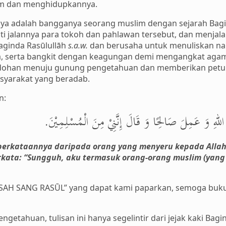
m dan menghidupkannya.
a adalah bangganya seorang muslim dengan sejarah Bagi
uti jalannya para tokoh dan pahlawan tersebut, dan menj
ginda Rasūlullāh
s.a.w.
dan berusaha untuk menuliskan n
ta, serta bangkit dengan keagungan demi mengangkat ag
dohan menuju gunung pengetahuan dan memberikan petu
syarakat yang beradab.
n:
 اللهِ وَ عَمِلَ صَالِحًا وَ قَالَ إِنَّنِيْ مِنَ الْمُسْلِمِيْنَ
 perkataannya daripada orang yang menyeru kepada Alla
kata: “Sungguh, aku termasuk orang-orang muslim (yang b
KISAH SANG RASŪL” yang dapat kami paparkan, semoga buku
getahuan, tulisan ini hanya segelintir dari jejak kaki Bag