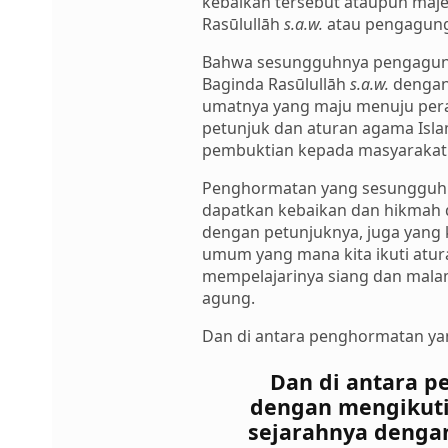
kebaikan tersebut ataupun maje
Rasūlullāh
s.a.w.
atau pengagung
Bahwa sesungguhnya pengagung
Baginda Rasūlullāh
s.a.w.
dengan
umatnya yang maju menuju pera
petunjuk dan aturan agama Islam
pembuktian kepada masyarakat 
Penghormatan yang sesungguhn
dapatkan kebaikan dan hikmah da
dengan petunjuknya, juga yang 
umum yang mana kita ikuti atur
mempelajarinya siang dan malam
agung.
Dan di antara penghormatan ya
Dan di antara 
dengan mengikuti 
sejarahnya dengan