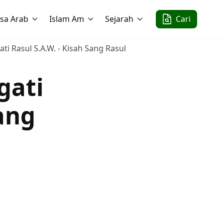
sa Arab
Islam Am
Sejarah
Cari
 Rasul S.A.W. - Kisah Sang Rasul
gati
ang