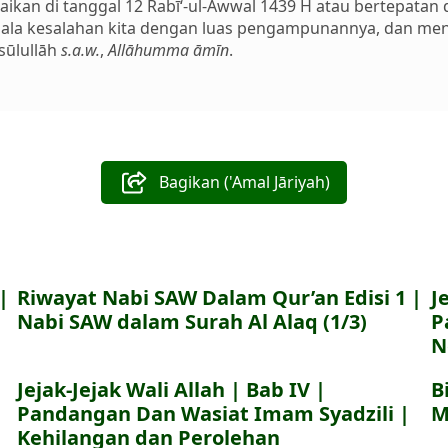
esaikan di tanggal 12 Rabī‘-ul-Awwal 1439 H atau bertepata
la kesalahan kita dengan luas pengampunannya, dan menja
sūlullāh
s.a.w.
,
Allāhumma āmīn
.
Bagikan ('Amal Jāriyah)
|
Riwayat Nabi SAW Dalam Qur’an Edisi 1 |
J
Nabi SAW dalam Surah Al Alaq (1/3)
P
N
Jejak-Jejak Wali Allah | Bab IV |
B
Pandangan Dan Wasiat Imam Syadzili |
M
Kehilangan dan Perolehan