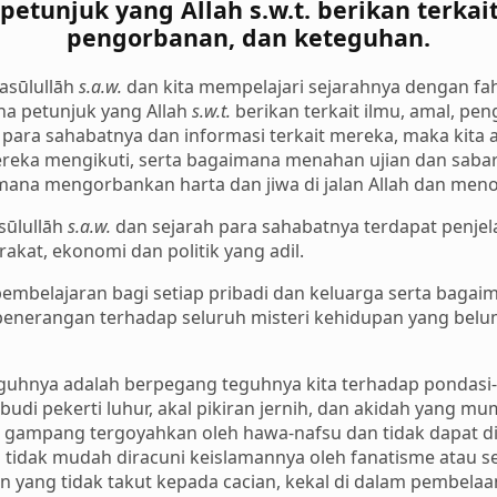
etunjuk yang Allah s.w.t. berikan terkait
pengorbanan, dan keteguhan.
asūlullāh
s.a.w.
dan kita mempelajari sejarahnya dengan fa
na petunjuk yang Allah
s.w.t.
berikan terkait ilmu, amal, pe
para sahabatnya dan informasi terkait mereka, maka kit
reka mengikuti, serta bagaimana menahan ujian dan saba
mana mengorbankan harta dan jiwa di jalan Allah dan men
sūlullāh
s.a.w.
dan sejarah para sahabatnya terdapat penjel
akat, ekonomi dan politik yang adil.
pembelajaran bagi setiap pribadi dan keluarga serta bag
 penerangan terhadap seluruh misteri kehidupan yang belu
hnya adalah berpegang teguhnya kita terhadap pondasi-
udi pekerti luhur, akal pikiran jernih, dan akidah yang mu
ak gampang tergoyahkan oleh hawa-nafsu dan tidak dapat di
tidak mudah diracuni keislamannya oleh fanatisme atau s
 yang tidak takut kepada cacian, kekal di dalam pembelaa