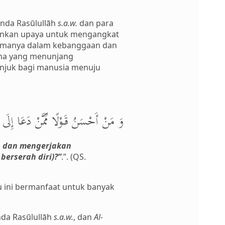
nda Rasūlullāh
s.a.w.
dan para
alankan upaya untuk mengangkat
amanya dalam kebanggaan dan
ama yang menunjang
njuk bagi manusia menuju
وَ مَنْ أَحْسَنُ قَوْلًا مِّمَّنْ دَعَا إِلَى.
h dan mengerjakan
erserah diri)?”
.”. (QS.
 ini bermanfaat untuk banyak
inda Rasūlullāh
s.a.w.
, dan
Al-