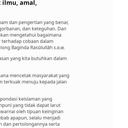
 ilmu, amal,
ham dan pengertian yang benar,
ngorbanan, dan keteguhan. Dan
a akan mengetahui bagaimana
r terhadap cobaan dalam
olong Baginda Rasūlullāh
s.a.w.
asan yang kita butuhkan dalam
aimana mencetak masyarakat yang
m terkuak menuju kepada jalan
pondasi keislaman yang
mpuni yang tidak dapat larut
warnai oleh tipuan keinginan
ebab apapun, selalu menjadi
n dan pertolongannya serta