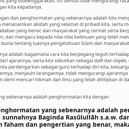
lis yang diselenggarakan, itu semua tidak mengurangi ras
an kita kepadanya.
an dan penghormatan yang sebenarnya adalah kita meng
 menanamkan akidah yang selamat di pribadi kita, serta me
daban yang benar, dan masyarakat yang cermat serta ber
, dan mengacu kepada nilai-nilai keilmuan yang telah melu
dunia tentang luasnya pengetahuan Islam dan masyarakat
ya adalah bagaimana cara kita berpegang teguh terhada
ri ajarannya, serta kita sebutkan sebagai dalīl dan
bayān
,
kita perdengarkan sebagai guru terhadap diri kita, kelua
annya, menjauhi larangannya, tidak mengurangi ajarannya 
 demi mencari hikmah dan ilmu yang telah dititipkan di 
ng sebenarnya adalah penghormatan kita dengan
penghormatan yang sebenarnya adalah pe
sunnahnya Baginda Rasūlullāh s.a.w. da
 faham dan pengertian yang benar, maka 