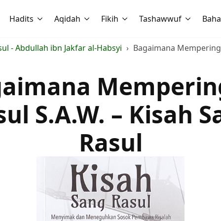
Hadits
Aqidah
Fikih
Tashawwuf
Baha
ul - Abdullah ibn Jakfar al-Habsyi
Bagaimana Memperingati
aimana Memperin
sul S.A.W. – Kisah S
Rasul