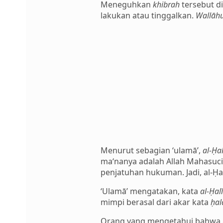
Meneguhkan
khibrah
tersebut d
lakukan atau tinggalkan.
Wallāhu
Menurut sebagian ‘ulamā’,
al-Ḥa
ma‘nanya adalah Allah Mahasuci 
penjatuhan hukuman. Jadi, al-Ḥal
‘Ulamā’ mengatakan, kata
al-Ḥal
mimpi berasal dari akar kata
ḥa
Orang yang mengetahui bahwa A