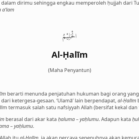
i dalam dirimu sehingga engkau memperoleh ḥujjah dari 
 a‘lam
الْحَلِيْمُ
Al-Ḥalīm
(Maha Penyantun)
līm
berarti menunda penjatuhan hukuman bagi orang yang 
dari ketergesa-gesaan. ‘Ulamā’ lain berpendapat,
al-Ḥalīm
īm termasuk salah satu nafsiyyah Allah (bersifat kekal dan
īm
berasal dari akar kata
ḥaluma
–
yaḥlumu
. Adapun kata
ḥu
lama
–
yaḥlumu
.
llah itu
al-Ḥalīm
, ia akan percaya sepenuhnya akan kemu