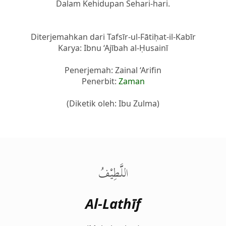
Dalam Kehidupan Sehari-hari.
Diterjemahkan dari Tafsīr-ul-Fātiḥat-il-Kabīr
Karya: Ibnu ‘Ajībah al-Ḥusainī
Penerjemah: Zainal ‘Arifin
Penerbit:
Zaman
(Diketik oleh: Ibu Zulma)
اللَّطِيْفُ
Al-Lathīf