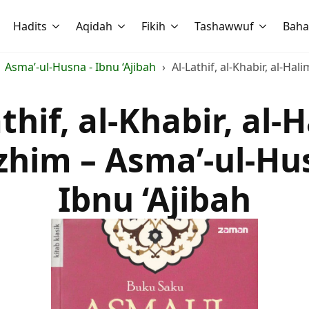
Hadits
Aqidah
Fikih
Tashawwuf
Baha
Asma’-ul-Husna - Ibnu ‘Ajibah
Al-Lathif, al-Khabir, al-Hal
thif, al-Khabir, al-
Azhim – Asma’-ul-Hu
Ibnu ‘Ajibah