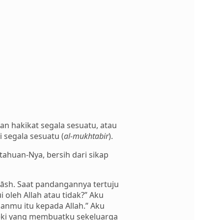
dan hakikat segala sesuatu, atau
 segala sesuatu (
al-mukhtabir
).
ahuan-Nya, bersih dari sikap
āsh. Saat pandangannya tertuju
oleh Allah atau tidak?” Aku
nanmu itu kepada Allah.” Aku
ezeki yang membuatku sekeluarga