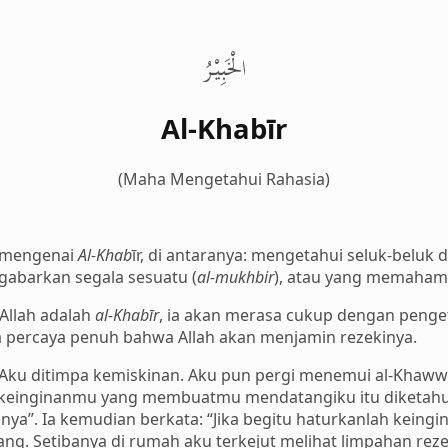
الْخَبِيْرُ
Al-Khabīr
(Maha Mengetahui Rahasia)
’ mengenai
Al-Khab
īr, di antaranya: mengetahui seluk-beluk 
abarkan segala sesuatu (
al-mukhbir
), atau yang memahami
Allah adalah
al-Khabīr
, ia akan merasa cukup dengan penget
 percaya penuh bahwa Allah akan menjamin rezekinya.
“Aku ditimpa kemiskinan. Aku pun pergi menemui al-Khaww
h keinginanmu yang membuatmu mendatangiku itu diketahui 
ya”. Ia kemudian berkata: “Jika begitu haturkanlah keingi
lang. Setibanya di rumah aku terkejut melihat limpahan r