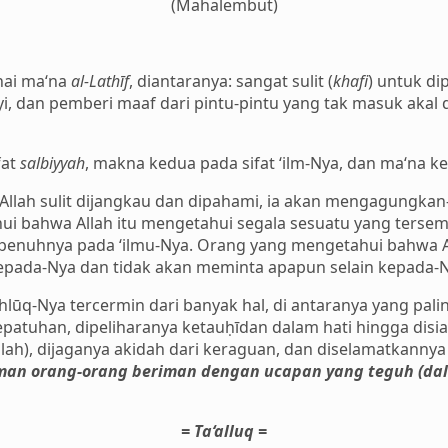
(Mahalembut)
nai ma‘na
al-Lathīf
, diantaranya: sangat sulit (
khafi
) untuk d
i, dan pemberi maaf dari pintu-pintu yang tak masuk akal
fat
salbiyyah
, makna kedua pada sifat ‘ilm-Nya, dan ma‘na ke
lah sulit dijangkau dan dipahami, ia akan mengagungkan
i bahwa Allah itu mengetahui segala sesuatu yang tersembu
epenuhnya pada ‘ilmu-Nya. Orang yang mengetahui bahwa
 kepada-Nya dan tidak akan meminta apapun selain kepada-
ūq-Nya tercermin dari banyak hal, di antaranya yang pali
atuhan, dipeliharanya ketauḥīdan dalam hati hingga disi
lah), dijaganya akidah dari keraguan, dan diselamatkannya
man orang-orang beriman dengan ucapan yang teguh (da
= Ta‘alluq =