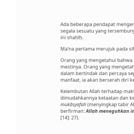
Ada beberapa pendapat menge
segala sesuatu yang tersembuny
ini shaḥīḥ.
Ma‘na pertama merujuk pada si
Orang yang mengetahui bahwa Al
mestinya. Orang yang mengetahu
dalam bertindak dan percaya s
manfaat, ia akan berserah diri
Kelembutan Allah terhadap makhl
dimudahkannya ketaatan dan kep
mukāsyafah
(menyingkap tabir Al
berfirman:
Allah meneguhkan i
[14]: 27).