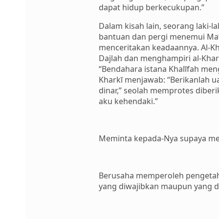
dapat hidup berkecukupan.”
Dalam kisah lain, seorang laki-l
bantuan dan pergi menemui Ma‘rū
menceritakan keadaannya. Al-Kha
Dajlah dan menghampiri al-Khar
“Bendahara istana Khalīfah men
Kharkī menjawab: “Berikanlah uan
dinar,” seolah memprotes diberi
aku kehendaki.”
Meminta kepada-Nya supaya me
Berusaha memperoleh pengeta
yang diwajibkan maupun yang d