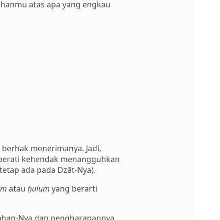
Tuhanmu atas apa yang engkau
berhak menerimanya. Jadi,
berati kehendak menangguhkan
 tetap ada pada Dzāt-Nya).
lm
atau
ḥulum
yang berarti
rahan-Nya dan pengharapannya