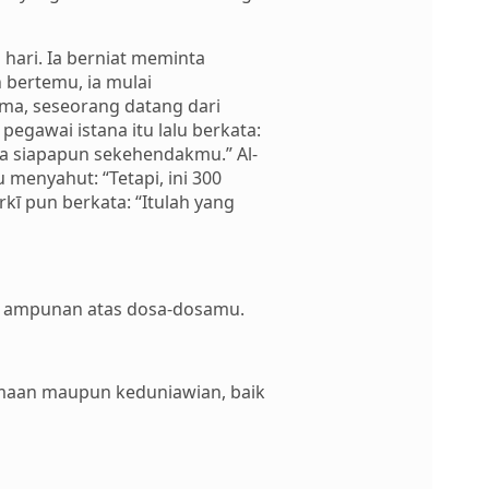
 hari. Ia berniat meminta
 bertemu, ia mulai
ama, seseorang datang dari
gawai istana itu lalu berkata:
da siapapun sekehendakmu.” Al-
 menyahut: “Tetapi, ini 300
kī pun berkata: “Itulah yang
 ampunan atas dosa-dosamu.
amaan maupun keduniawian, baik