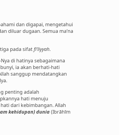
ipahami dan digapai, mengetahui
 dan diluar dugaan. Semua ma‘na
tiga pada sifat
fi‘liyyah
.
-Nya di hatinya sebagaimana
nyi, ia akan berhati-hati
 Allah sanggup mendatangkan
Nya.
ng penting adalah
apkannya hati menuju
 hati dari kebimbangan. Allah
lam kehidupan) dunia
(Ibrāhīm