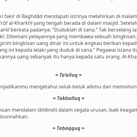
aki fakir di Baghdād mendapati istrinya melahirkan di malam
f al-Kharkhī yang tengah berada di dalam masjid. Setelah
rkī berkata padanya: “Duduklah di sana.” Tak berselang l
kī. Ditemani pelayannya yang membawa sebuah bingkisan, pe
girim bingkisan uang dinar ini untuk engkau berikan kepa
g ini kepada lelaki yang duduk di sana.” Pegawai istana itu
kannya uang sebanyak itu hanya kepada satu orang. Al-Khar
= Ta‘alluq =
njadikanmu mengetahui seluk-beluk aibmu dan memohon
= Takhalluq =
huan mendalam (
khibrah
) dalam segala urusan, baik keag
isunnahkan.
= Taḥaqquq =