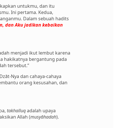
gkapkan untukmu, dan itu
mu. Ini pertama. Kedua,
anganmu. Dalam sebuah hadits
n, dan Aku jadikan kebaikan
adah menjadi ikut lembut karena
da hakikatnya bergantung pada
dah tersebut.”
 Dzāt-Nya dan cahaya-cahaya
membantu orang kesusahan, dan
oa,
takhalluq
adalah upaya
ksikan Allah (
musyāhadah
).