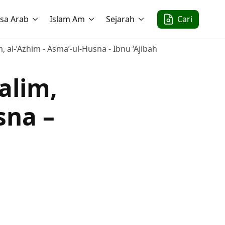
sa Arab
Islam Am
Sejarah
Cari
im, al-’Azhim - Asma’-ul-Husna - Ibnu ‘Ajibah
Halim,
sna –