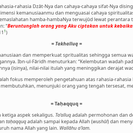
sia-rahasia Dzāt-Nya dan cahaya-cahaya sifat-Nya disin
mensi kemanusiaanmu dan menguasai cahaya spiritualitas
maslahatan hamba-hambaNya terwujūd lewat perantara t
n: “
Beruntunglah orang yang Aku ciptakan untuk kebaika
1
(11
)
= Takhalluq =
manusiaan dan memperkuat spritualitas sehingga semua w
ngannya. Ibn-ul-Fāridh menuturkan: “Kelembutan wadah pa
nya (isinya), nilai-nilai itulah yang meninggikan derajat wa
adalah fokus memperoleh pengetahuan atas rahasia-rahasia
g membutuhkan, menunjuki orang yang tengah tersesat, 
= Taḥaqquq =
etiga aspek sekaligus.
Ta‘alluq
adalah permohonan dan d
dan
taḥaqquq
adalah sampai kepada Allah (
wushūl
) dan menya
uruh nama Allah yang lain.
Wallāhu a’lam.