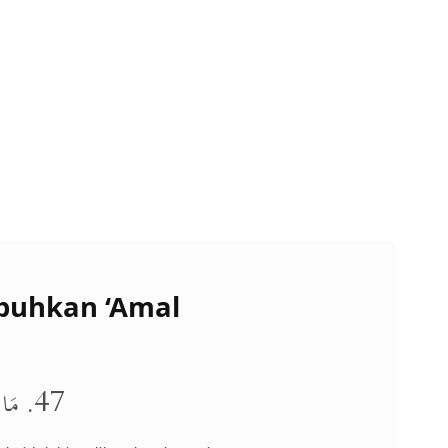
buhkan ‘Amal
47. مَا قَلَّ عَمَلٌ بَرَزَ مِنْ قَلْبٍ زَاهِدٍ وَ لَا كَثُرَ عَمَلٌ بَرَزَ مِنْ قَلْبٍ رَاغِبٍ