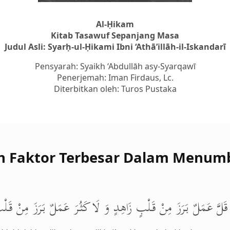
Al-Ḥikam
Kitab Tasawuf Sepanjang Masa
Judul Asli: Syarḥ-ul-Ḥikami Ibni ‘Athā’illāh-il-Iskandarī
Pensyarah: Syaikh ‘Abdullāh asy-Syarqawī
Penerjemah: Iman Firdaus, Lc.
Diterbitkan oleh: Turos Pustaka
h Faktor Terbesar Dalam Menum