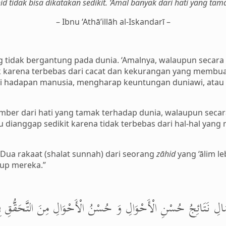
hid tidak bisa dikatakan sedikit. ‘Amal banyak dari hati yang ta
– Ibnu ‘Athā’illāh al-Iskandarī –
 tidak bergantung pada dunia. ‘Amalnya, walaupun secara 
karena terbebas dari cacat dan kekurangan yang membuat ‘
a di hadapan manusia, mengharap keuntungan duniawi, atau 
mber dari hati yang tamak terhadap dunia, walaupun secara 
u dianggap sedikit karena tidak terbebas dari hal-hal ya
“Dua rakaat (shalat sunnah) dari seorang
zāhid
yang ‘ālim le
up mereka.”