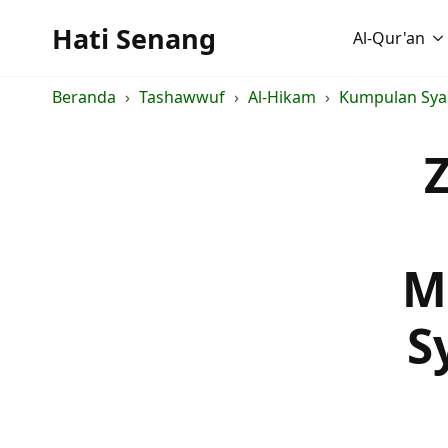
Hati Senang
Al-Qur'an
Beranda
Tashawwuf
Al-Hikam
Kumpulan Syar
M
S