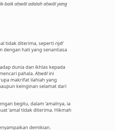
aik-baik aḥwāl adalah aḥwāl yang
l tidak diterima, seperti
riyā’
an dengan hati yang senantiasa
adap dunia dan ikhlas kepada
mencari pahala.
Aḥwāl
ini
upa makrifat ilahiah yang
aupun keinginan selamat dari
engan begitu, dalam ‘amalnya, ia
uat ‘amal tidak diterima. Hikmah
h menyampaikan demikian.