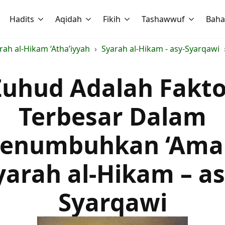
Hadits
Aqidah
Fikih
Tashawwuf
Baha
ah al-Hikam ‘Atha’iyyah
Syarah al-Hikam - asy-Syarqawi
Zuhud Adalah Fakto
Terbesar Dalam
enumbuhkan ‘Amal
yarah al-Hikam – as
Syarqawi