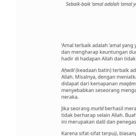
Sebaik-baik ‘amal adalah ‘amal 
‘Amal terbaik adalah ‘amal yang
dan mengharap keuntungan duniaw
hadir di hadapan Allah dan tidak
Aḥwāl
(keadaan batin) terbaik a
Allah. Misalnya, dengan meniat
didapat dari kemapanan
maqām
menyebabkan seseorang mengaba
neraka.
Jika seorang
murīd
berhasil mera
tidak berharap selain Allah. Bu
ini merupakan dalil dan penega
Karena sifat-sifat terpuji, biasa