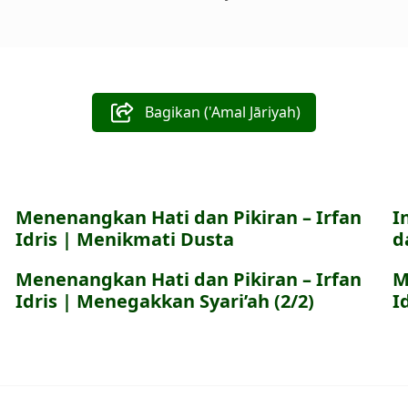
Bagikan ('Amal Jāriyah)
Menenangkan Hati dan Pikiran – Irfan
I
Idris | Menikmati Dusta
d
Menenangkan Hati dan Pikiran – Irfan
M
Idris | Menegakkan Syari’ah (2/2)
I