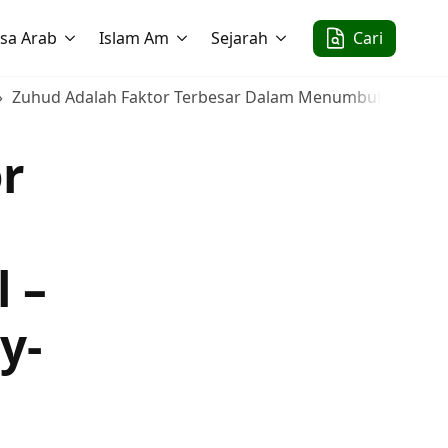
sa Arab
Islam Am
Sejarah
Cari
Zuhud Adalah Faktor Terbesar Dalam Menumbuhkan ‘Amal 
r
 –
y-