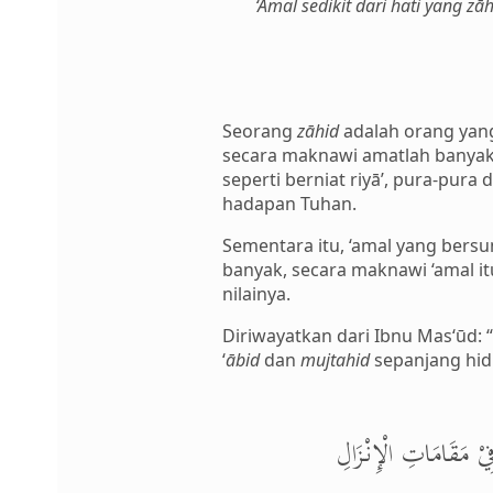
‘Amal sedikit dari hati yang zā
Seorang
zāhid
adalah orang yang
secara maknawi amatlah banyak 
seperti berniat riyā’, pura-pur
hadapan Tuhan.
Sementara itu, ‘amal yang bersu
banyak, secara maknawi ‘amal it
nilainya.
Diriwayatkan dari Ibnu Mas‘ūd: 
‘
ābid
dan
mujtahid
sepanjang hid