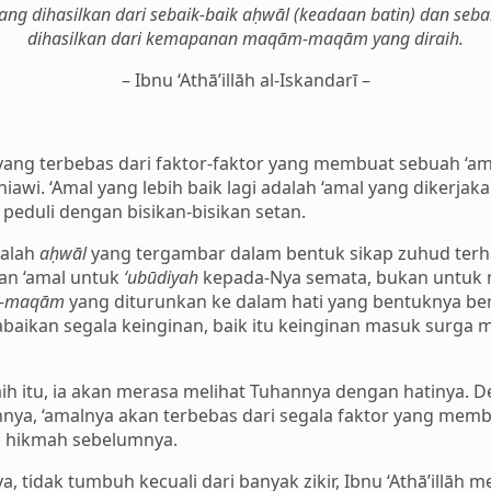
yang dihasilkan dari sebaik-baik aḥwāl (keadaan batin) dan seb
dihasilkan dari kemapanan maqām-maqām yang diraih.
– Ibnu ‘Athā’illāh al-Iskandarī –
 yang terbebas dari faktor-faktor yang membuat sebuah ‘ama
i. ‘Amal yang lebih baik lagi adalah ‘amal yang dikerjak
 peduli dengan bisikan-bisikan setan.
dalah
aḥwāl
yang tergambar dalam bentuk sikap zuhud terh
kan ‘amal untuk
‘ubūdiyah
kepada-Nya semata, bukan untuk 
-maqām
yang diturunkan ke dalam hati yang bentuknya ber
ikan segala keinginan, baik itu keinginan masuk surga m
ih itu, ia akan merasa melihat Tuhannya dengan hatinya. D
ahnya, ‘amalnya akan terbebas dari segala faktor yang memb
s hikmah sebelumnya.
nya, tidak tumbuh kecuali dari banyak zikir, Ibnu ‘Athā’illā