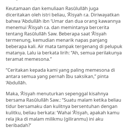
Keutamaan dan kemuliaan Rasūlullāh juga
diceritakan oleh istri beliau, ‘Ā’isyah r.a. Diriwayatkan
bahwa ‘Abdullāh ibn ‘Umar dan dua orang kawannya
menemui ‘Ā’isyah r.a. dan memintanya bercerita
tentang Rasūlullāh Saw. Beberapa saat ‘Ā’isyah
termenung, kemudian menarik napas panjang
beberapa kali. Air mata tampak tergenang di pelupuk
matanya. Lalu ia berkata lirih: “Ah, semua perilakunya
teramat memesona.”
“Ceritakan kepada kami yang paling memesona di
antara semua yang pernah Ibu saksikan,” pinta
‘Abdullāh.
Maka, ‘Ā’isyah menuturkan sepenggal kisahnya
bersama Rasūlullāh Saw.: “Suatu malam ketika beliau
tidur bersamaku dan kulitnya bersentuhan dengan
kulitku, beliau berkata: ‘Wahai ‘Ā’isyah, apakah kamu
rela jika di malam milikmu (giliranmu) ini aku
beribadah?’