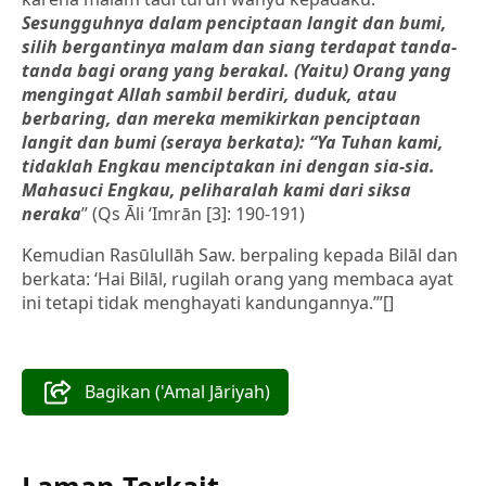
Sesungguhnya dalam penciptaan langit dan bumi,
silih bergantinya malam dan siang terdapat tanda-
tanda bagi orang yang berakal. (Yaitu) Orang yang
mengingat Allah sambil berdiri, duduk, atau
berbaring, dan mereka memikirkan penciptaan
langit dan bumi (seraya berkata): “Ya Tuhan kami,
tidaklah Engkau menciptakan ini dengan sia-sia.
Mahasuci Engkau, peliharalah kami dari siksa
neraka
” (Qs Āli ‘Imrān [3]: 190-191)
Kemudian Rasūlullāh Saw. berpaling kepada Bilāl dan
berkata: ‘Hai Bilāl, rugilah orang yang membaca ayat
ini tetapi tidak menghayati kandungannya.’”[]
Bagikan ('Amal Jāriyah)
Laman Terkait