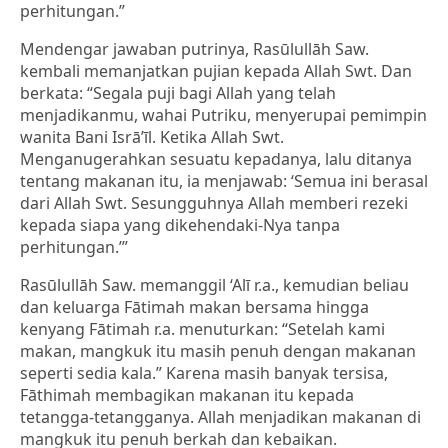
perhitungan.”
Mendengar jawaban putrinya, Rasūlullāh Saw.
kembali memanjatkan pujian kepada Allah Swt. Dan
berkata: “Segala puji bagi Allah yang telah
menjadikanmu, wahai Putriku, menyerupai pemimpin
wanita Bani Isrā’īl. Ketika Allah Swt.
Menganugerahkan sesuatu kepadanya, lalu ditanya
tentang makanan itu, ia menjawab: ‘Semua ini berasal
dari Allah Swt. Sesungguhnya Allah memberi rezeki
kepada siapa yang dikehendaki-Nya tanpa
perhitungan.’”
Rasūlullāh Saw. memanggil ‘Alī r.a., kemudian beliau
dan keluarga Fātimah makan bersama hingga
kenyang Fātimah r.a. menuturkan: “Setelah kami
makan, mangkuk itu masih penuh dengan makanan
seperti sedia kala.” Karena masih banyak tersisa,
Fāthimah membagikan makanan itu kepada
tetangga-tetangganya. Allah menjadikan makanan di
mangkuk itu penuh berkah dan kebaikan.