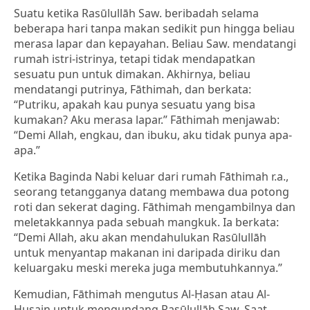
Suatu ketika Rasūlullāh Saw. beribadah selama
beberapa hari tanpa makan sedikit pun hingga beliau
merasa lapar dan kepayahan. Beliau Saw. mendatangi
rumah istri-istrinya, tetapi tidak mendapatkan
sesuatu pun untuk dimakan. Akhirnya, beliau
mendatangi putrinya, Fāthimah, dan berkata:
“Putriku, apakah kau punya sesuatu yang bisa
kumakan? Aku merasa lapar.” Fāthimah menjawab:
“Demi Allah, engkau, dan ibuku, aku tidak punya apa-
apa.”
Ketika Baginda Nabi keluar dari rumah Fāthimah r.a.,
seorang tetangganya datang membawa dua potong
roti dan sekerat daging. Fāthimah mengambilnya dan
meletakkannya pada sebuah mangkuk. Ia berkata:
“Demi Allah, aku akan mendahulukan Rasūlullāh
untuk menyantap makanan ini daripada diriku dan
keluargaku meski mereka juga membutuhkannya.”
Kemudian, Fāthimah mengutus Al-Ḥasan atau Al-
Ḥusain untuk mengundang Rasūlullāh Saw. Saat