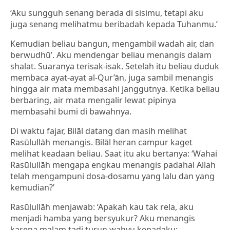
‘Aku sungguh senang berada di sisimu, tetapi aku
juga senang melihatmu beribadah kepada Tuhanmu.’
Kemudian beliau bangun, mengambil wadah air, dan
berwudhū’. Aku mendengar beliau menangis dalam
shalat. Suaranya terisak-isak. Setelah itu beliau duduk
membaca ayat-ayat al-Qur’ān, juga sambil menangis
hingga air mata membasahi janggutnya. Ketika beliau
berbaring, air mata mengalir lewat pipinya
membasahi bumi di bawahnya.
Di waktu fajar, Bilāl datang dan masih melihat
Rasūlullāh menangis. Bilāl heran campur kaget
melihat keadaan beliau. Saat itu aku bertanya: ‘Wahai
Rasūlullāh mengapa engkau menangis padahal Allah
telah mengampuni dosa-dosamu yang lalu dan yang
kemudian?’
Rasūlullāh menjawab: ‘Apakah kau tak rela, aku
menjadi hamba yang bersyukur? Aku menangis
karena malam tadi turun wahyu kepadaku: