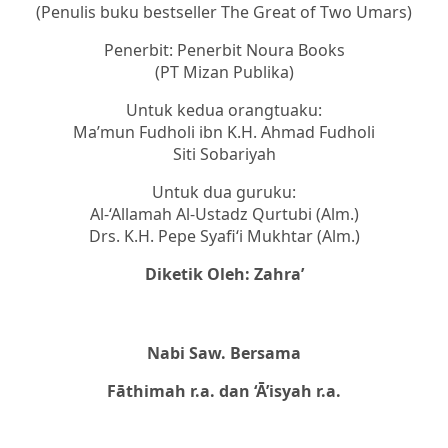
(Penulis buku bestseller The Great of Two Umars)
Penerbit: Penerbit Noura Books
(PT Mizan Publika)
Untuk kedua orangtuaku:
Ma’mun Fudholi ibn K.H. Ahmad Fudholi
Siti Sobariyah
Untuk dua guruku:
Al-‘Allamah Al-Ustadz Qurtubi (Alm.)
Drs. K.H. Pepe Syafi‘i Mukhtar (Alm.)
Diketik Oleh: Zahra’
Nabi Saw. Bersama
Fāthimah r.a. dan ‘Ā’isyah r.a.