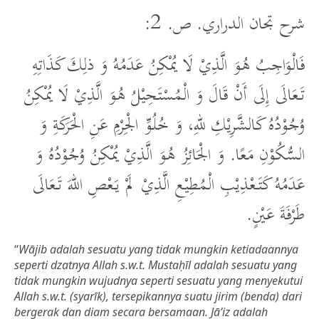
شرح تجان الدراري. ص. 2:
فَالْوَاجِبُ هُوَ الَّذِيْ لَا يُمْكِنُ عَدَمُهُ وَ ذلِكَ كَذَاتِهِ
تَعَالَى إِلَى أَنْ قَالَ وَ الْمُسْتَحِيْلُ هُوَ الَّذِيْ لَا يُمْكِنُ
وُجُوْدُهُ كَالشَّرِيْكِ للهِ، وَ خُلُوِّ الْجِرْمِ عَنِ الْحَرَكَةِ وَ
السُّكُوْنِ مَعًا. وَ الْجَائِزُ هُوَ الَّذِيْ يُمْكِنُ وُجُوْدُهُ وَ
عَدَمُهُ كَتَعْذِيْبِ الْمُطِيْعِ الَّذِيْ لَمْ يَعْصِ اللهَ تَعَالَى
طَرْفَةَ عَيْنٍ.
“
Wājib adalah sesuatu yang tidak mungkin ketiadaannya
seperti dzatnya Allah s.w.t. Mustaḥīl adalah sesuatu yang
tidak mungkin wujudnya seperti sesuatu yang menyekutui
Allah s.w.t. (syarīk), tersepikannya suatu jirim (benda) dari
bergerak dan diam secara bersamaan. Jā’iz adalah