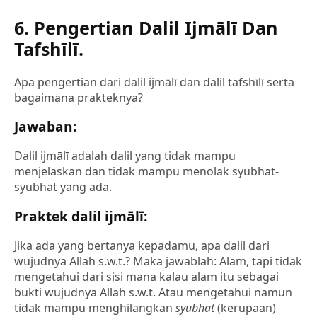
6. Pengertian Dalil Ijmālī Dan
Tafshīlī.
Apa pengertian dari dalil ijmālī dan dalil tafshīlī serta
bagaimana prakteknya?
Jawaban:
Dalil ijmālī adalah dalil yang tidak mampu
menjelaskan dan tidak mampu menolak syubhat-
syubhat yang ada.
Praktek dalil ijmālī:
Jika ada yang bertanya kepadamu, apa dalil dari
wujudnya Allah s.w.t.? Maka jawablah: Alam, tapi tidak
mengetahui dari sisi mana kalau alam itu sebagai
bukti wujudnya Allah s.w.t. Atau mengetahui namun
tidak mampu menghilangkan
syubhat
(kerupaan)