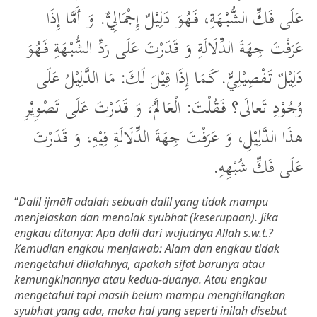
عَلَى فَكِّ الشُّبْهَةِ، فَهُوَ دَلِيْلٌ إِجْمَالِيٌّ. وَ أَمَّا إِذَا
عَرَفْتَ جِهَةَ الدِّلَالَةِ وَ قَدَرْتَ عَلَى رَدِّ الشُّبْهَةِ فَهُوَ
دَلِيْلٌ تَفْصِيْلِيٌّ. كَمَا إِذَا قِيْلَ لَكَ: مَا الدَّلِيْلُ عَلَى
وُجُوْدِ تَعالَى؟ فَقُلْتَ: الْعَالَمُ، وَ قَدَرْتَ عَلَى تَصْوِيْرِ
هذَا الدَّلِيْلِ، وَ عَرَفْتَ جِهَةَ الدِّلَالَةِ فِيْهِ، وَ قَدَرْتَ
عَلَى فَكِّ شُبْهِهِ.
“
Dalil ijmālī adalah sebuah dalil yang tidak mampu
menjelaskan dan menolak syubhat (keserupaan). Jika
engkau ditanya: Apa dalil dari wujudnya Allah s.w.t.?
Kemudian engkau menjawab: Alam dan engkau tidak
mengetahui dilalahnya, apakah sifat barunya atau
kemungkinannya atau kedua-duanya. Atau engkau
mengetahui tapi masih belum mampu menghilangkan
syubhat yang ada, maka hal yang seperti inilah disebut