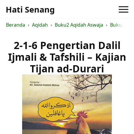
Hati Senang
Beranda
Aqidah
Buku2 Aqidah Aswaja
Buku2 Ush
2-1-6 Pengertian Dalil
Ijmali & Tafshili – Kajian
Tijan ad-Durari