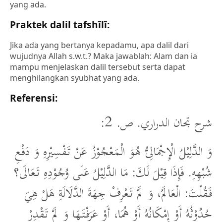
yang ada.
Praktek dalil tafshīlī:
Jika ada yang bertanya kepadamu, apa dalil dari
wujudnya Allah s.w.t.? Maka jawablah: Alam dan ia
mampu menjelaskan dalil tersebut serta dapat
menghilangkan syubhat yang ada.
Referensi:
شرح تجان الدراري. ص. 2:
وَ الدَّلِيْلُ الْإِجْمَالِىُّ هُوَ الْمَعْجُوْزُ عَنْ تَفْسِيْرِهِ وَ دَفْعِ
شُبْهِهِ. فَإِذَا قِيْلَ لَكَ: مَا الدَّلِيْلُ عَلَى وُجُوْدِهِ تَعَالَى؟
فَقُلْتَ: الْعَالَمُ، وَ لَمْ تَعْرِفْ جِهَةَ الدَّلَالَةِ هَلْ هِيَ
حُدُوْثُهُ أَوْ إِمْكَانُهُ أَوْ هُمَا، أَوْ عَرَفْتَهَا وَ لَمْ تَقْدِرْ