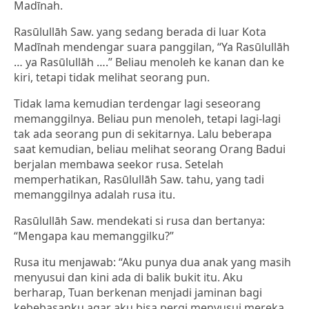
Madīnah.
Rasūlullāh Saw. yang sedang berada di luar Kota
Madīnah mendengar suara panggilan, “Ya Rasūlullāh
… ya Rasūlullāh ….” Beliau menoleh ke kanan dan ke
kiri, tetapi tidak melihat seorang pun.
Tidak lama kemudian terdengar lagi seseorang
memanggilnya. Beliau pun menoleh, tetapi lagi-lagi
tak ada seorang pun di sekitarnya. Lalu beberapa
saat kemudian, beliau melihat seorang Orang Badui
berjalan membawa seekor rusa. Setelah
memperhatikan, Rasūlullāh Saw. tahu, yang tadi
memanggilnya adalah rusa itu.
Rasūlullāh Saw. mendekati si rusa dan bertanya:
“Mengapa kau memanggilku?”
Rusa itu menjawab: “Aku punya dua anak yang masih
menyusui dan kini ada di balik bukit itu. Aku
berharap, Tuan berkenan menjadi jaminan bagi
kebebasanku agar aku bisa pergi menyusui mereka