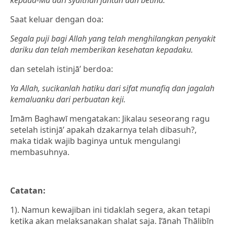
kepada-Mu dari syaithan jantan dan betina.
Saat keluar dengan doa:
Segala puji bagi Allah yang telah menghilangkan penyakit
dariku dan telah memberikan kesehatan kepadaku.
dan setelah istinjā’ berdoa:
Ya Allah, sucikanlah hatiku dari sifat munafiq dan jagalah
kemaluanku dari perbuatan keji.
Imām Baghawī mengatakan: Jikalau seseorang ragu
setelah istinjā’ apakah dzakarnya telah dibasuh?,
maka tidak wajib baginya untuk mengulangi
membasuhnya.
Catatan:
1). Namun kewajiban ini tidaklah segera, akan tetapi
ketika akan melaksanakan shalat saja. I‘ānah Thālibīn