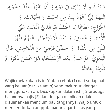
يَسْتَاكَ وَ لَا يَبْزُقَ فِيْ بَوْلِهِ وَ أَنْ يَقُوْلَ عِنْدَ دُخُوْلِهِ:
اللهُمَّ إِنِّيْ أَعُوْذُ بِكَ مِنَ الْخُبُثِ وَ الْخَبَائِثِ، وَ
الْخُرُوْجِ: غُفْرَانَكَ، الْحَمْدُ للهِ الَّذِيْ أَذْهَبَ عَنِّيْ
الْأَذَى وَ عَافَانِيْ. وَ بَعْدَ الْاِسْتِنْجَاءِ: اللهُمَّ طَهِّرْ
قَلْبِيْ مِنَ النِّفَاقِ وَ حِصِّنْ فَرْجِيْ مِنَ الْفَوَاحِشِ. قَالَ
الْبَغَوِيُّ: لَوْ شَكَّ بَعْدَ الْاِسْتِنْجَاءِ هَلْ غَسَلَ ذَكَرَهُ لَمْ
تَلْزَمْهُ إِعَادَتُهُ.
Wajib melakukan istinjā’ atau cebok (1) dari setiap hal
yang keluar (dari kelamin) yang melumuri dengan
menggunakan ari. Dicukupkan dalam istinjā’ praduga
halangnya najis (2) dan dengan demikian tidak
disunnahkan mencium bau tangannya. Wajib untuk
mengendorkan anggota badan agar bekas yang