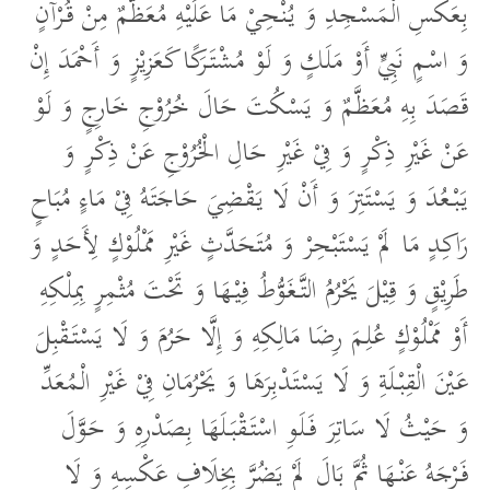
بِعَكْسِ الْمَسْجِدِ وَ يُنْحِيْ مَا عَلَيْهِ مُعَظَّمٌ مِنْ قُرْآنٍ
وَ اسْمٍ نَبِيٍّ أَوْ مَلَكٍ وَ لَوْ مُشْتَرَكًا كَعَزِيْزٍ وَ أَحْمَدَ إِنْ
قَصَدَ بِهِ مُعَظَّمٌ وَ يَسْكُتَ حَالَ خُرُوْجِ خَارِجٍ وَ لَوْ
عَنْ غَيْرِ ذِكْرٍ وَ فِيْ غَيْرِ حَالِ الْخُرُوْجِ عَنْ ذِكْرٍ وَ
يَبْعُدَ وَ يَسْتَتِرَ وَ أَنْ لَا يَقْضِيَ حَاجَتَهُ فِيْ مَاءٍ مُبَاحٍ
رَاكِدٍ مَا لَمْ يَسْتَبْحِرْ وَ مُتَحَدَّثٍ غَيْرِ مَمْلُوْكٍ لِأَحَدٍ وَ
طَرِيْقٍ وَ قِيْلَ يَحْرُمُ التَّغَوُّطُ فِيْهَا وَ تَحْتَ مُثْمِرٍ بِمِلْكِهِ
أَوْ مَمْلُوْكٍ عُلِمَ رِضَا مَالِكِهِ وَ إِلَّا حَرُمَ وَ لَا يَسْتَقْبِلَ
عَيْنَ الْقِبْلَةِ وَ لَا يَسْتَدْبِرَهَا وَ يَحْرُمَانِ فِيْ غَيْرِ الْمُعَدِّ
وَ حَيْثُ لَا سَاتِرَ فَلَوِ اسْتَقْبَلَهَا بِصَدْرِهِ وَ حَوَّلَ
فَرْجَهُ عَنْهَا ثُمَّ بَالَ لَمْ يَضُرَّ بِخِلَافِ عَكْسِهِ وَ لَا