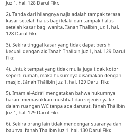
Juz 1, hal. 128 Darul Fikr.
2). Tanda dari hilangnya najis adalah tampak terasa
kasar setelah halus bagi lelaki dan tampak halus
setelah kasar bagi wanita. I‘ānah Thālibīn Juz 1, hal.
128 Darul Fikr.
3). Sekira tinggal kasar yang tidak dapat bersih
kecuali dengan air. I‘ānah Thālibīn Juz 1, hal. 129 Darul
Fikr.
4). Untuk tempat yang tidak mulia juga tidak kotor
seperti rumah, maka hukumnya disamakan dengan
masjid. I‘ānah Thālibīn Juz 1, hal. 129 Darul Fikr.
5). Imām al-Adrā’ī mengatakan bahwa hukumnya
haram memasukkan mushḥaf dan sejenisnya ke
dalam ruangan WC tanpa ada darurat. I‘ānah Thālibīn
Juz 1, hal. 129 Darul Fikr.
6). Sekira orang lain tidak mendengar suaranya dan
baunya. I‘ānah Thālibīn Juz 1, hal. 130 Darul Fikr.