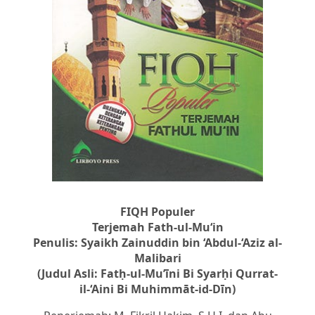
FIQH Populer
Terjemah Fath-ul-Mu‘in
Penulis: Syaikh Zainuddin bin ‘Abdul-‘Aziz al-
Malibari
(Judul Asli: Fatḥ-ul-Mu’īni Bi Syarḥi Qurrat-
il-‘Aini Bi Muhimmāt-id-Dīn)