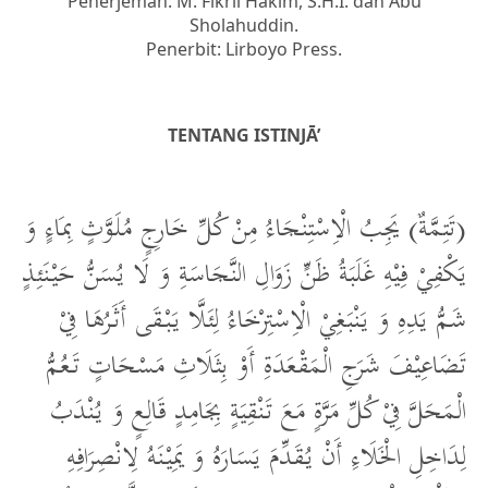
Penerjemah: M. Fikril Hakim, S.H.I. dan Abu
Sholahuddin.
Penerbit: Lirboyo Press.
TENTANG ISTINJĀ’
(تَتِمَّةٌ) يَجِبُ الْاِسْتِنْجَاءُ مِنْ كُلِّ خَارِجٍ مُلَوَّثٍ بِمَاءٍ وَ
يَكْفِيْ فِيْهِ غَلَبَةُ ظَنٍّ زَوَالِ النَّجَاسَةِ وَ لَا يُسَنُّ حَيْنَئِذٍ
شَمُّ يَدِهِ وَ يَنْبَغِيْ الْاِسْتِرْخَاءُ لِئَلَّا يَبْقَى أَثَرُهَا فِيْ
تَضَاعِيْفَ شَرَجِ الْمَقْعَدَةِ أَوْ بِثَلَاثِ مَسْحَاتٍ تَعُمُّ
الْمَحَلَّ فِيْ كُلِّ مَرَّةٍ مَعَ تَنْقِيَةٍ بِجَامِدٍ قَالِعٍ وَ يُنْدَبُ
لِدَاخِلِ الْخَلَاءِ أَنْ يُقَدِّمَ يَسَارَهُ وَ يَمِيْنَهُ لِانْصِرَافِهِ