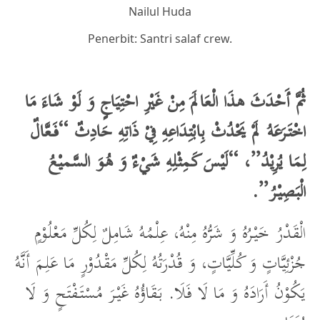
Nailul Huda
Penerbit: Santri salaf crew.
ثُمَّ أَحْدَثَ هذَا الْعَالَمَ مِنْ غَيْرِ احْتِيَاجٍ وَ لَوْ شَاءَ مَا
اخْتَرَعَهُ لَمْ يَحْدُثْ بِابْتِدَاعِهِ فِيْ ذَاتِهِ حَادِثٌ “فَعَّالٌ
لِمَا يُرِيْدُ”، “لَيْسَ كَمِثْلِهِ شَيْءٌ وَ هُوَ السَّميْعُ
.
الْبَصِيْرُ”
الْقَدْرُ خَيْرُهُ وَ شَرُّهُ مِنْهُ، عِلْمُهُ شَامِلٌ لِكُلِّ مَعْلُوْمٍ
جُزْئِيَّاتٍ وَ كُلِّيَّاتٍ، وَ قُدْرَتُهُ لِكُلِّ مَقْدُوْرٍ مَا عَلِمَ أَنَّهُ
يَكُوْنُ أَرَادَهُ وَ مَا لَا فَلَا. بَقَاؤُهُ غَيْرَ مُسْتَفْتَحٍ وَ لَا