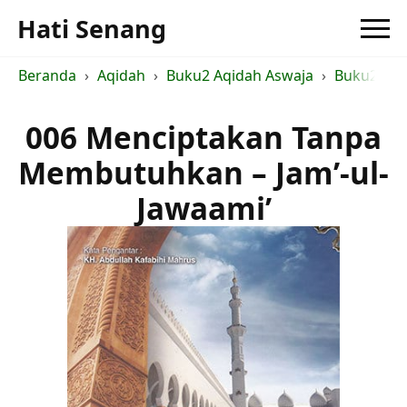
Hati Senang
Beranda
Aqidah
Buku2 Aqidah Aswaja
Buku2 Ush
006 Menciptakan Tanpa
Membutuhkan – Jam’-ul-
Jawaami’