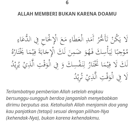
6
ALLAH MEMBERI BUKAN KARENA DOAMU
لَا يَكُنْ تَأَخُّرُ أَمَدِ الْعَطَاءِ مَعَ الْإِلْحَاحِ فِي الدُّعَاءِ
مُوْجِبًا لِيَأْسِكَ فَهُوَ ضَمِنَ لَكَ الْإِجَابَةَ فِيْمَا يَخْتَارُهُ
لَكَ لَا فِيْمَا تَخْتَارُ لِنَفْسِكَ وَ فِي الْوَقْتِ الَّذِيْ يُرِيْدُ
لَا فِي الْوَقْتِ الَّذِيْ تُرِيْدُ
Terlambatnya pemberian Allah setelah engkau
bersunggu-sungguh berdoa janganlah menyebabkan
dirimu berputus asa. Ketahuilah Allah menjamin doa yang
kau panjatkan (tetapi) sesuai dengan pilihan-Nya
(kehendak-Nya), bukan karena kehendakmu.