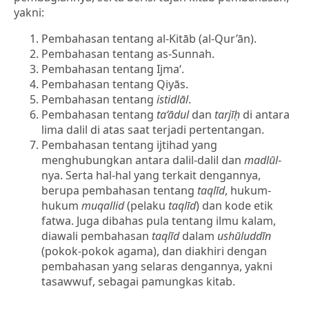
yakni:
Pembahasan tentang al-Kitāb (al-Qur’ān).
Pembahasan tentang as-Sunnah.
Pembahasan tentang Ijma‘.
Pembahasan tentang Qiyās.
Pembahasan tentang
istidlāl
.
Pembahasan tentang
ta‘ādul
dan
tarjīḥ
di antara
lima dalil di atas saat terjadi pertentangan.
Pembahasan tentang ijtihad yang
menghubungkan antara dalil-dalil dan
madlūl
-
nya. Serta hal-hal yang terkait dengannya,
berupa pembahasan tentang
taqlīd
, hukum-
hukum
muqallid
(pelaku
taqlīd
) dan kode etik
fatwa. Juga dibahas pula tentang ilmu kalam,
diawali pembahasan
taqlīd
dalam
ushūluddīn
(pokok-pokok agama), dan diakhiri dengan
pembahasan yang selaras dengannya, yakni
tasawwuf, sebagai pamungkas kitab.