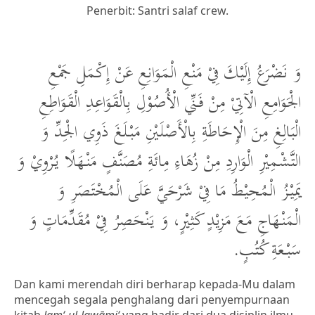
Penerbit: Santri salaf crew.
وَ نَضْرَعُ إِلَيْكَ فِيْ مَنْعِ الْمَوَانِعِ عَنْ إِكْمَلِ جَمْعِ
الْجَوَامِعِ الْآتِيْ مِنْ فَنِّي الْأُصُوْلِ بِالْقَوَاعِدِ الْقَوَاطِعِ
الْبَالِغِ مِنَ الْإِحَاطَةِ بِالْأَصْلَيْنِ مَبْلَغَ ذَوِي الْجِدِّ وَ
التَّشْمِيْرِ الْوَارِدِ مِنْ زُهَاءِ مِائَةِ مُصَنَّفٍ مَنْهَلًا يُرْوِيْ وَ
يَمِيْزُ الْمُحِيْطُ مَا فِيْ شَرْحَيَّ عَلَى الْمُخْتَصَرِ وَ
الْمَنْهَاجِ مَعَ مَزِيْدٍ كَثِيْرٍ، وَ يَنْحَصِرُ فِيْ مُقَدِّمَاتٍ وَ
سَبْعَةِ كُتُبٍ.
Dan kami merendah diri berharap kepada-Mu dalam
mencegah segala penghalang dari penyempurnaan