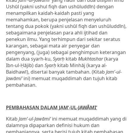
kitab
Jam‘-ul-Jawāmi‘
yang hadir dari dua disiplin ilmu
Ushūl (yakni ushul fiqh dan ushūluddīn) dengan
menampilkan kaidah-kaidah pasti yang
memahamkan, berupa penjelasan menyeluruh
tentang dua pokok (yakni ushūl fiqh dan ushūluddīn),
sebagaimana penjelasan para ahli ijtihad dan
penekun ilmu. Yang terhimpun dari sekitar seratus
karangan, sebagai mata air penyegar dan
pengenyang, (juga) sebagai penghimpun keterangan
dalam dua syarh-ku,
Syarḥ
kitab
Mukhtashar
(karya
Ibn-ul-Ḥājib) dan
Syarḥ
kitab Minhāj (karya al-
Baidhawī), disertai banyak tambahan. (Kitab
Jam‘-ul-
Jawāmi‘
ini) memuat muqaddimah dan tujuh kitab
pembahasan.
PEMBAHASAN DALAM JAM‘-UL-JAWĀMI‘
Kitab
Jam‘-ul-Jawāmi‘
ini memuat muqaddimah yang di
dalamnya dipaparkan definisi hukum dan
pembagiannya, serta berisi tujuh kitab pembahasan,